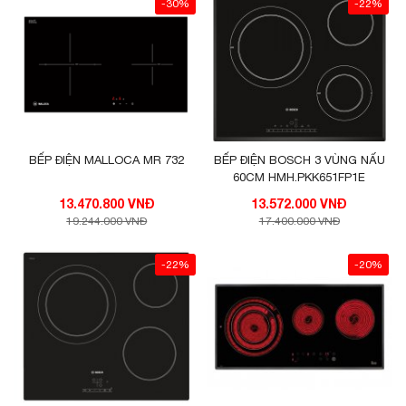
-30%
-22%
BẾP ĐIỆN MALLOCA MR 732
BẾP ĐIỆN BOSCH 3 VÙNG NẤU
60CM HMH.PKK651FP1E
13.470.800 VNĐ
13.572.000 VNĐ
19.244.000 VNĐ
17.400.000 VNĐ
-22%
-20%