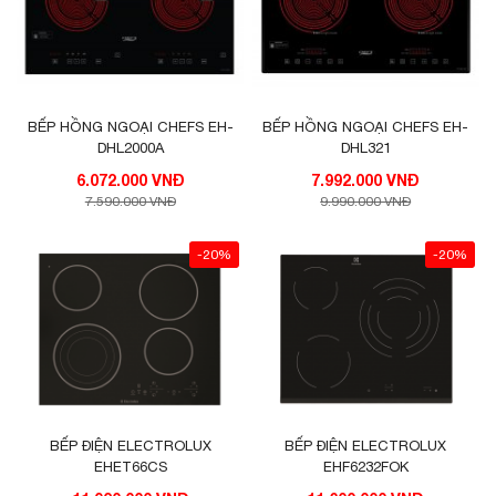
BẾP HỒNG NGOẠI CHEFS EH-
BẾP HỒNG NGOẠI CHEFS EH-
DHL2000A
DHL321
6.072.000 VNĐ
7.992.000 VNĐ
7.590.000 VNĐ
9.990.000 VNĐ
-20%
-20%
BẾP ĐIỆN ELECTROLUX
BẾP ĐIỆN ELECTROLUX
EHET66CS
EHF6232FOK