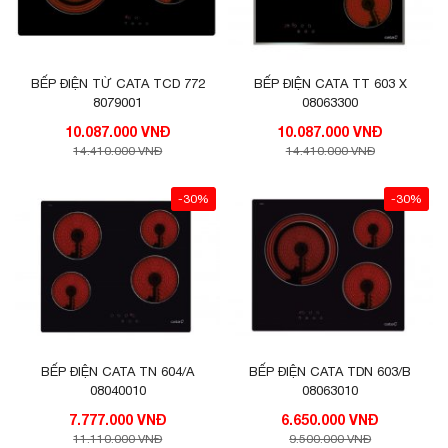
BẾP ĐIỆN TỪ CATA TCD 772
BẾP ĐIỆN CATA TT 603 X
8079001
08063300
10.087.000 VNĐ
10.087.000 VNĐ
14.410.000 VNĐ
14.410.000 VNĐ
-30%
-30%
BẾP ĐIỆN CATA TN 604/A
BẾP ĐIỆN CATA TDN 603/B
08040010
08063010
7.777.000 VNĐ
6.650.000 VNĐ
11.110.000 VNĐ
9.500.000 VNĐ