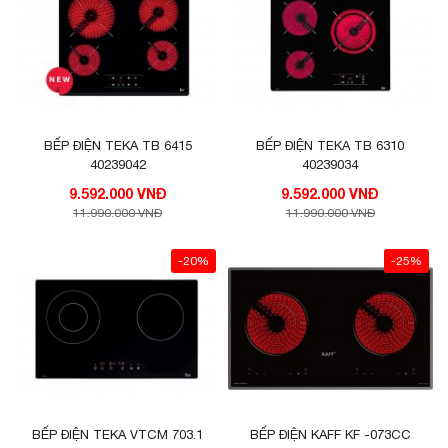
BẾP ĐIỆN TEKA TB 6415
BẾP ĐIỆN TEKA TB 6310
40239042
40239034
9.592.000 VNĐ
9.592.000 VNĐ
11.990.000 VNĐ
11.990.000 VNĐ
-20%
-25%
BẾP ĐIỆN TEKA VTCM 703.1
BẾP ĐIỆN KAFF KF -073CC