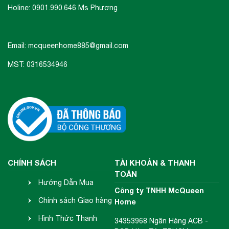
Holine: 0901.990.646 Ms Phương
Email: mcqueenhome885@gmail.com
MST: 0316534946
CHÍNH SÁCH
TÀI KHOẢN & THANH
TOÁN
Hướng Dẫn Mua
Công ty TNHH McQueen
Hàng
Chính sách Giao hàng
Home
- Nhận hàng
Hình Thức Thanh
34353968 Ngân Hàng ACB -