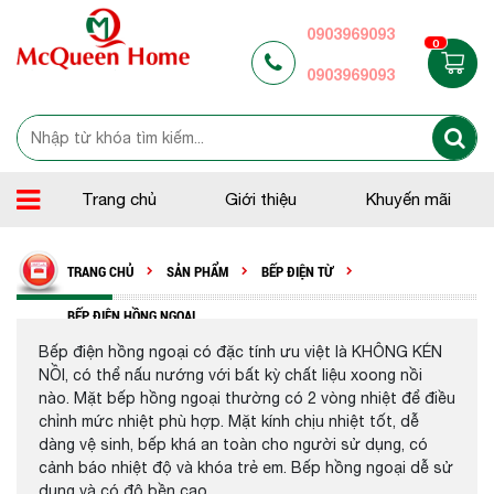
0903969093
0
0903969093
Trang chủ
Giới thiệu
Khuyến mãi
TRANG CHỦ
SẢN PHẨM
BẾP ĐIỆN TỪ
BẾP ĐIỆN HỒNG NGOẠI
Bếp điện hồng ngoại có đặc tính ưu việt là KHÔNG KÉN
NỒI, có thể nấu nướng với bất kỳ chất liệu xoong nồi
nào. Mặt bếp hồng ngoại thường có 2 vòng nhiệt để điều
chỉnh mức nhiệt phù hợp. Mặt kính chịu nhiệt tốt, dễ
dàng vệ sinh, bếp khá an toàn cho người sử dụng, có
cảnh báo nhiệt độ và khóa trẻ em. Bếp hồng ngoại dễ sử
dụng và có độ bền cao.