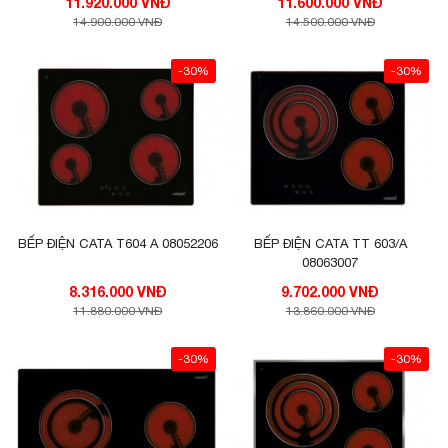
11.920.000 VNĐ
11.600.000 VNĐ
14.900.000 VNĐ
14.500.000 VNĐ
-30%
-30%
BẾP ĐIỆN CATA T604 A 08052206
BẾP ĐIỆN CATA TT 603/A
08063007
8.316.000 VNĐ
9.702.000 VNĐ
11.880.000 VNĐ
13.860.000 VNĐ
-30%
-30%