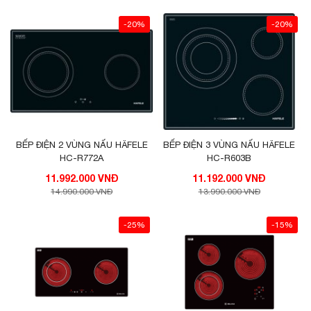
-20%
-20%
BẾP ĐIỆN 2 VÙNG NẤU HÄFELE
BẾP ĐIỆN 3 VÙNG NẤU HÄFELE
HC-R772A
HC-R603B
11.992.000 VNĐ
11.192.000 VNĐ
14.990.000 VNĐ
13.990.000 VNĐ
-25%
-15%