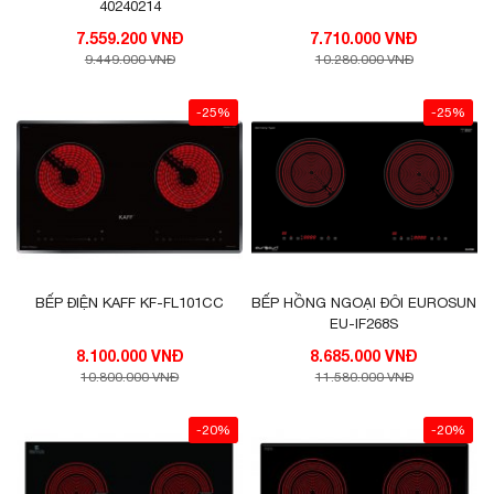
40240214
7.559.200 VNĐ
7.710.000 VNĐ
9.449.000 VNĐ
10.280.000 VNĐ
-25%
-25%
BẾP ĐIỆN KAFF KF-FL101CC
BẾP HỒNG NGOẠI ĐÔI EUROSUN
EU-IF268S
8.100.000 VNĐ
8.685.000 VNĐ
10.800.000 VNĐ
11.580.000 VNĐ
-20%
-20%