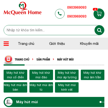
0903969093
0
0903969093
Trang chủ
Giới thiệu
Khuyến mãi
TRANG CHỦ
SẢN PHẨM
MÁY HÚT MÙI
Máy hút khử
Máy hút khử
Máy hút khử
Máy hút khử
mùi cổ điển
mùi đảo
mùi áp tường
mùi âm trần
Máy hút mùi âm
Máy hút mùi âm
Máy hút mùi
bàn
tủ
kính vát
Máy hút mùi