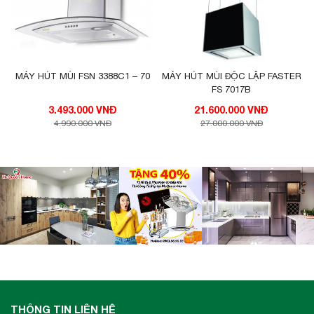
MÁY HÚT MÙI FSN 3388C1 – 70
MÁY HÚT MÙI ĐỘC LẬP FASTER
FS 7017B
3.493.000 VNĐ
21.600.000 VNĐ
4.990.000 VNĐ
27.000.000 VNĐ
THÔNG TIN LIÊN HỆ