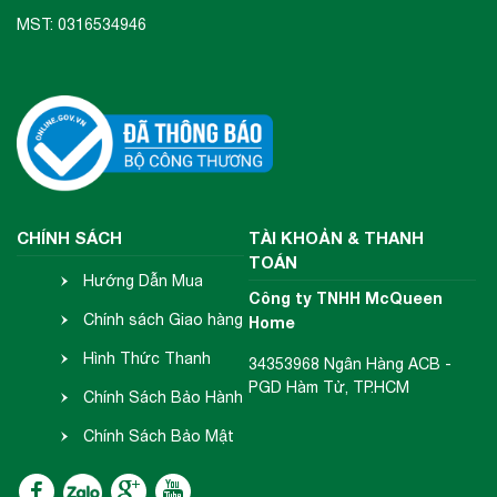
MST: 0316534946
CHÍNH SÁCH
TÀI KHOẢN & THANH
TOÁN
Hướng Dẫn Mua
Công ty TNHH McQueen
Hàng
Chính sách Giao hàng
Home
- Nhận hàng
Hình Thức Thanh
34353968 Ngân Hàng ACB -
PGD Hàm Tử, TP.HCM
Toán
Chính Sách Bảo Hành
- Đổi Trả
Chính Sách Bảo Mật
Thông Tin