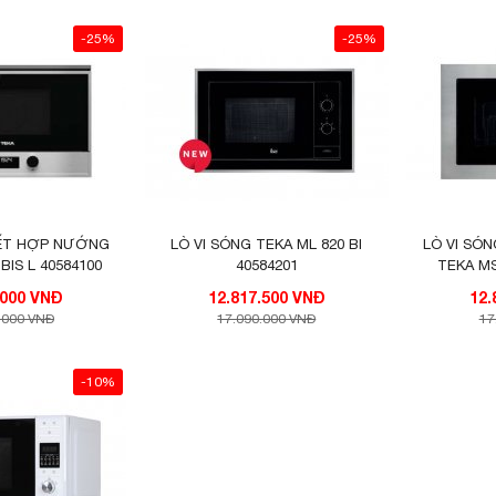
-25%
-25%
KẾT HỢP NƯỚNG
LÒ VI SÓNG TEKA ML 820 BI
LÒ VI SÓ
BIS L 40584100
40584201
TEKA MS
21.480.000 VNĐ
12.817.500 VNĐ
.000 VNĐ
17.090.000 VNĐ
17
-10%