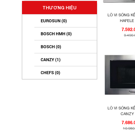
THƯƠNG HIỆU
LÒ VI SÓNG 
EUROSUN (0)
HAFELE
BOSCH HMH (0)
9.490
BOSCH (0)
CANZY (1)
CHEFS (0)
HAFELE (4)
MALLOCA (0)
LÒ VI SÓNG 
TEKA (8)
CANZY
KAFF (0)
10.980