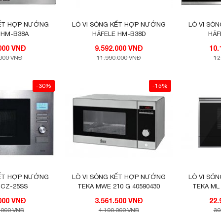
KẾT HỢP NƯỚNG
LÒ VI SÓNG KẾT HỢP NƯỚNG
LÒ VI SÓ
 HM-B38A
HÄFELE HM-B38D
HÄF
7.592.000 VNĐ
9.592.000 VNĐ
.000 VNĐ
11.990.000 VNĐ
12
-30%
-15%
KẾT HỢP NƯỚNG
LÒ VI SÓNG KẾT HỢP NƯỚNG
LÒ VI SÓ
 CZ-25SS
TEKA MWE 210 G 40590430
TEKA ML 
7.686.000 VNĐ
3.561.500 VNĐ
.000 VNĐ
4.190.000 VNĐ
30