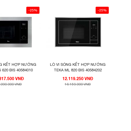
-25%
-25%
NG KẾT HỢP NƯỚNG
LÒ VI SÓNG KẾT HỢP NƯỚNG
 620 BIS 40584010
TEKA ML 820 BIS 40584202
12.817.500 VNĐ
12.119.250 VNĐ
.090.000 VNĐ
16.159.000 VNĐ