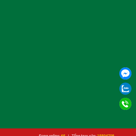
Đang online:
65
| Tổng truy cập:
15594708