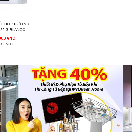
KẾT HỢP NƯỚNG
225 G BLANCO
90471
2.475.000 VNĐ
.000 VNĐ