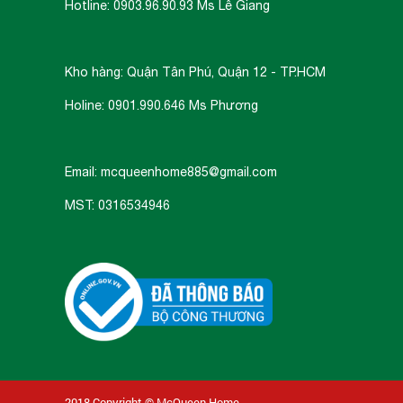
Hotline: 0903.96.90.93 Ms Lê Giang
Kho hàng: Quận Tân Phú, Quận 12 - TP.HCM
Holine: 0901.990.646 Ms Phương
Email: mcqueenhome885@gmail.com
MST: 0316534946
2018 Copyright © McQueen Home.