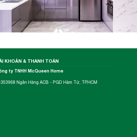
ÀI KHOẢN & THANH TOÁN
ông ty TNHH McQueen Home
4353968 Ngân Hàng ACB - PGD Hàm Tử, TP.HCM