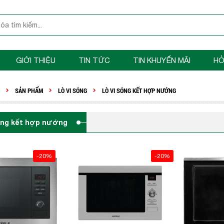
GIỚI THIỆU
TIN TỨC
TIN KHUYẾN MÃI
HỎ
SẢN PHẨM
LÒ VI SÓNG
LÒ VI SÓNG KẾT HỢP NƯỚNG
sóng kết hợp nướng
-20%
-20%