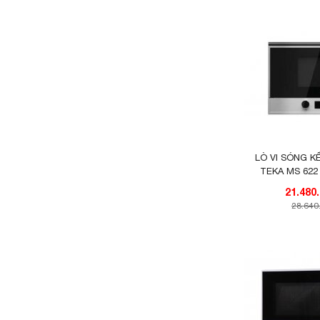
TOMATE (0)
ELICA (0)
BINOVA (0)
CATA (0)
FASTER (0)
LÒ VI SÓNG 
TEKA MS 622 
28.640