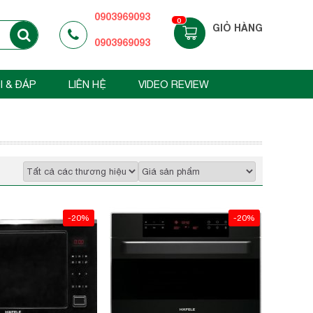
0903969093
0
GIỎ HÀNG
0903969093
I & ĐÁP
LIÊN HỆ
VIDEO REVIEW
-20%
-20%