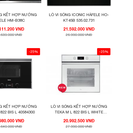
NG KẾT HỢP NƯỚNG
LÒ VI SÓNG ICONIC HÄFELE HO-
ELE HM-B38C
KT45B 535.02.731
10.111.200 VNĐ
21.592.000 VNĐ
.639.000 VNĐ
26.990.000 VNĐ
-25%
-25%
NG KẾT HỢP NƯỚNG
LÒ VI SÓNG KẾT HỢP NƯỚNG
822 BIS L 40584300
TEKA M L 822 BIS L WHITE
40584302
22.980.000 VNĐ
20.992.500 VNĐ
.640.000 VNĐ
27.990.000 VNĐ