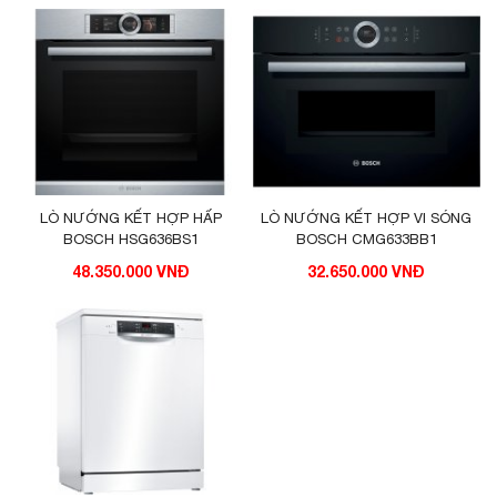
LÒ NƯỚNG KẾT HỢP HẤP
LÒ NƯỚNG KẾT HỢP VI SÓNG
BOSCH HSG636BS1
BOSCH CMG633BB1
48.350.000 VNĐ
32.650.000 VNĐ