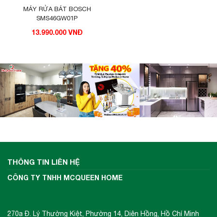
MÁY RỬA BÁT BOSCH
SMS46GW01P
13.990.000 VNĐ
THÔNG TIN LIÊN HỆ
CÔNG TY TNHH MCQUEEN HOME
270a Đ. Lý Thường Kiệt, Phường 14, Diên Hồng, Hồ Chí Minh