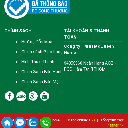
CHÍNH SÁCH
TÀI KHOẢN & THANH
TOÁN
Hướng Dẫn Mua
Công ty TNHH McQueen
Hàng
Chính sách Giao hàng
Home
- Nhận hàng
Hình Thức Thanh
34353968 Ngân Hàng ACB -
PGD Hàm Tử, TP.HCM
Toán
Chính Sách Bảo Hành
- Đổi Trả
Chính Sách Bảo Mật
Thông Tin
2018 Copyright © McQueen Home.
Đang online:
150
| Tổng truy cập:
15595114