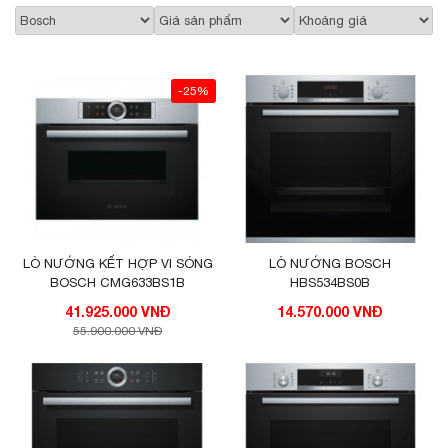
-25%
LÒ NƯỚNG KẾT HỢP VI SÓNG
LÒ NƯỚNG BOSCH
BOSCH CMG633BS1B
HBS534BS0B
41.925.000 VNĐ
14.570.000 VNĐ
55.900.000 VNĐ