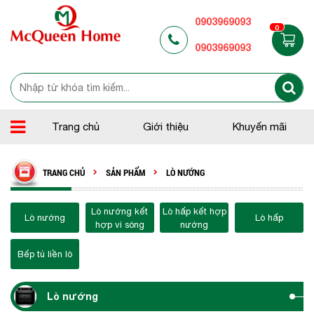
0903969093
0
0903969093
Trang chủ
Giới thiệu
Khuyến mãi
TRANG CHỦ
SẢN PHẨM
LÒ NƯỚNG
Lò nướng kết
Lò hấp kết hợp
Lò nướng
Lò hấp
hợp vi sóng
nướng
Bếp tủ liền lò
Lò nướng