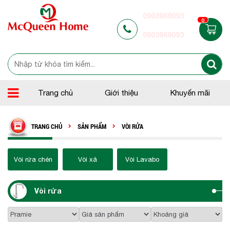
0903969093
0
0903969093
Trang chủ
Giới thiệu
Khuyến mãi
TRANG CHỦ
SẢN PHẨM
VÒI RỬA
Vòi rửa chén
Vòi xả
Vòi Lavabo
Vòi rửa