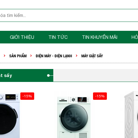
GIỚI THIỆU
TIN TỨC
TIN KHUYẾN MÃI
HỎ
SẢN PHẨM
ĐIỆN MÁY - ĐIỆN LẠNH
MÁY GIẶT SẤY
ặt sấy
-15%
-15%