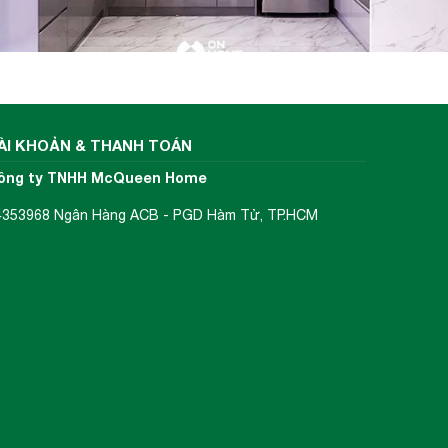
ÀI KHOẢN & THANH TOÁN
ông ty TNHH McQueen Home
4353968 Ngân Hàng ACB - PGD Hàm Tử, TP.HCM