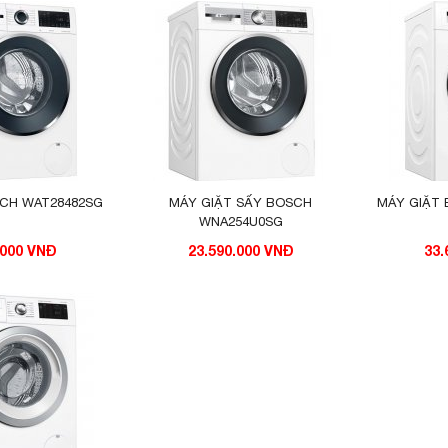
SCH WAT28482SG
MÁY GIẶT SẤY BOSCH
MÁY GIẶT
WNA254U0SG
.000 VNĐ
23.590.000 VNĐ
33.