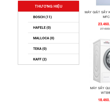
THƯƠNG HIỆU
MÁY GIẶT SẤY 
BOSCH (11)
MFC
HAFELE (0)
27.600
MALLOCA (0)
TEKA (0)
KAFF (2)
MÁY SẤY Q
WTB8
18.460