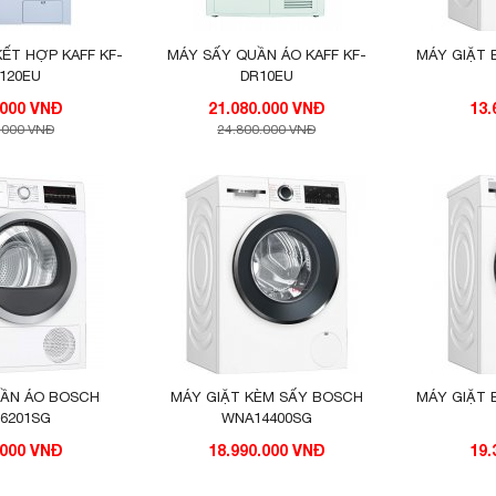
KẾT HỢP KAFF KF-
MÁY SẤY QUẦN ÁO KAFF KF-
MÁY GIẶT
120EU
DR10EU
23.460.000 VNĐ
21.080.000 VNĐ
13.
.000 VNĐ
24.800.000 VNĐ
UẦN ÁO BOSCH
MÁY GIẶT KÈM SẤY BOSCH
MÁY GIẶT
6201SG
WNA14400SG
.000 VNĐ
18.990.000 VNĐ
19.