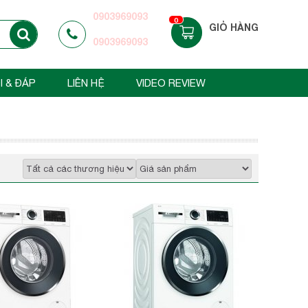
0903969093
0
GIỎ HÀNG
0903969093
I & ĐÁP
LIÊN HỆ
VIDEO REVIEW