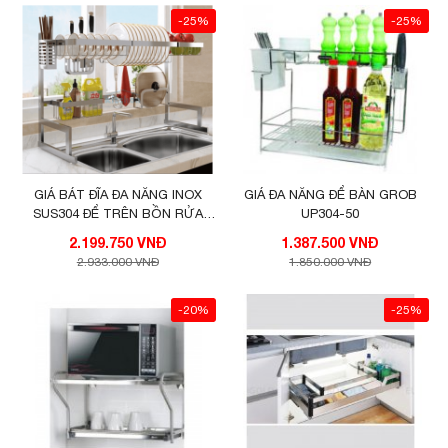
-25%
-25%
GIÁ BÁT ĐĨA ĐA NĂNG INOX
GIÁ ĐA NĂNG ĐỂ BÀN GROB
SUS304 ĐỂ TRÊN BỒN RỬA
UP304-50
CHÉN GROB (GOS-850; GOS-
2.199.750 VNĐ
1.387.500 VNĐ
650)
2.933.000 VNĐ
1.850.000 VNĐ
-20%
-25%