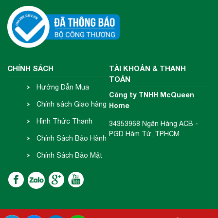
CHÍNH SÁCH
TÀI KHOẢN & THANH
TOÁN
Hướng Dẫn Mua
Công ty TNHH McQueen
Hàng
Chính sách Giao hàng
Home
- Nhận hàng
Hình Thức Thanh
34353968 Ngân Hàng ACB -
PGD Hàm Tử, TP.HCM
Toán
Chính Sách Bảo Hành
- Đổi Trả
Chính Sách Bảo Mật
Thông Tin