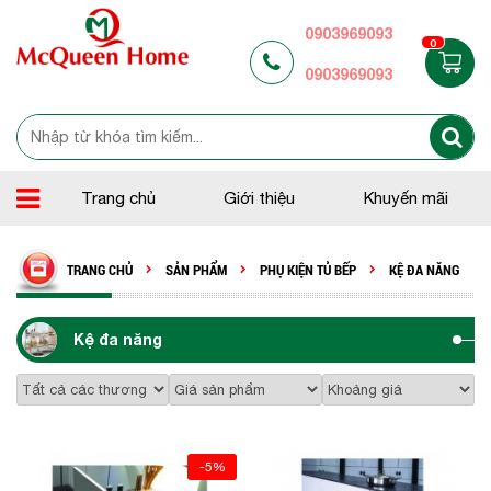
0903969093
0
0903969093
Trang chủ
Giới thiệu
Khuyến mãi
TRANG CHỦ
SẢN PHẨM
PHỤ KIỆN TỦ BẾP
KỆ ĐA NĂNG
Kệ đa năng
-5%