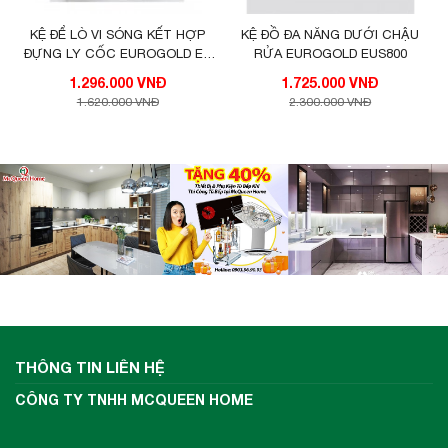
KỆ ĐỂ LÒ VI SÓNG KẾT HỢP
KỆ ĐỒ ĐA NĂNG DƯỚI CHẬU
ĐỰNG LY CỐC EUROGOLD EU
RỬA EUROGOLD EUS800
0560
1.296.000 VNĐ
1.725.000 VNĐ
1.620.000 VNĐ
2.300.000 VNĐ
THÔNG TIN LIÊN HỆ
CÔNG TY TNHH MCQUEEN HOME