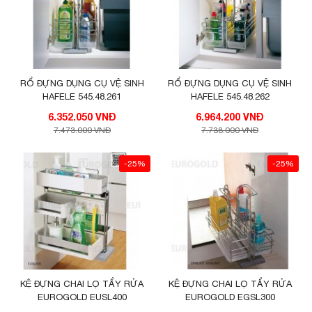
RỔ ĐỰNG DỤNG CỤ VỆ SINH
RỔ ĐỰNG DỤNG CỤ VỆ SINH
HAFELE 545.48.261
HAFELE 545.48.262
6.352.050 VNĐ
6.964.200 VNĐ
7.473.000 VNĐ
7.738.000 VNĐ
-25%
-25%
KỆ ĐỰNG CHAI LỌ TẨY RỬA
KỆ ĐỰNG CHAI LỌ TẨY RỬA
EUROGOLD EUSL400
EUROGOLD EGSL300