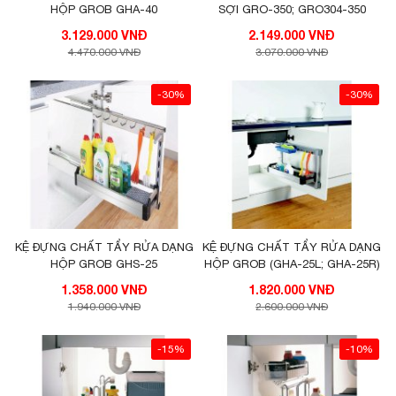
HỘP GROB GHA-40
SỢI GRO-350; GRO304-350
3.129.000 VNĐ
2.149.000 VNĐ
4.470.000 VNĐ
3.070.000 VNĐ
-30%
-30%
KỆ ĐỰNG CHẤT TẨY RỬA DẠNG
KỆ ĐỰNG CHẤT TẨY RỬA DẠNG
HỘP GROB GHS-25
HỘP GROB (GHA-25L; GHA-25R)
1.358.000 VNĐ
1.820.000 VNĐ
1.940.000 VNĐ
2.600.000 VNĐ
-15%
-10%