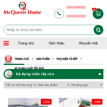
0903969093
0
0903969093
Trang chủ
Giới thiệu
Khuyến mãi
TRANG CHỦ
SẢN PHẨM
PHỤ KIỆN TỦ BẾP
KỆ ĐỰNG CHẤT TẨY RỬA
Kệ đựng chất tẩy rửa
-30%
-30%