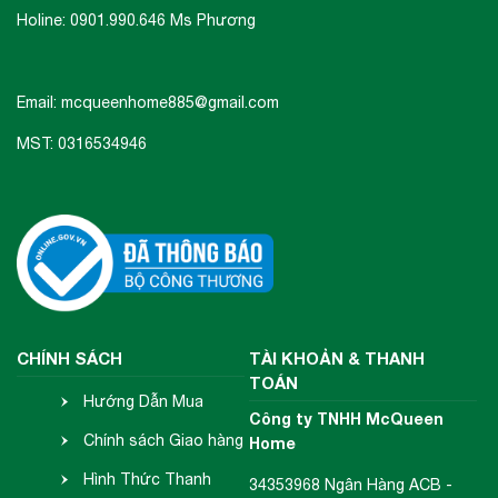
Holine: 0901.990.646 Ms Phương
Email: mcqueenhome885@gmail.com
MST: 0316534946
CHÍNH SÁCH
TÀI KHOẢN & THANH
TOÁN
Hướng Dẫn Mua
Công ty TNHH McQueen
Hàng
Chính sách Giao hàng
Home
- Nhận hàng
Hình Thức Thanh
34353968 Ngân Hàng ACB -