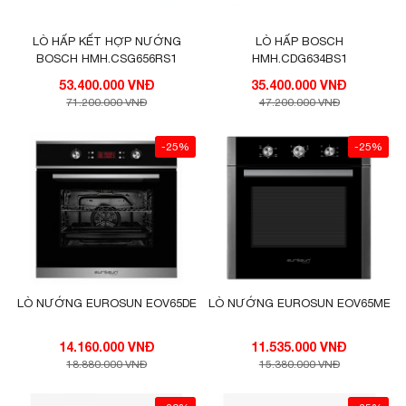
LÒ HẤP KẾT HỢP NƯỚNG
LÒ HẤP BOSCH
BOSCH HMH.CSG656RS1
HMH.CDG634BS1
53.400.000 VNĐ
35.400.000 VNĐ
71.200.000 VNĐ
47.200.000 VNĐ
-25%
-25%
LÒ NƯỚNG EUROSUN EOV65DE
LÒ NƯỚNG EUROSUN EOV65ME
14.160.000 VNĐ
11.535.000 VNĐ
18.880.000 VNĐ
15.380.000 VNĐ