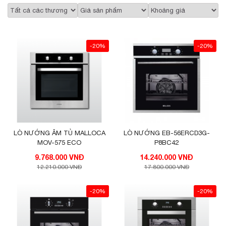
-20%
-20%
LÒ NƯỚNG ÂM TỦ MALLOCA
LÒ NƯỚNG EB-56ERCD3G-
MOV-575 ECO
P8BC42
9.768.000 VNĐ
14.240.000 VNĐ
12.210.000 VNĐ
17.800.000 VNĐ
-20%
-20%