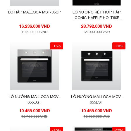
LÒ HẤP MALLOCA MST-35CP
LÒ NƯỚNG KẾT HỢP HẤP
ICONIC HÄFELE HO-T60B
535.02.711
16.236.000 VNĐ
28.792.000 VNĐ
19.800.000 VNĐ
35.990.000 VNĐ
-18%
-18%
LÒ NƯỚNG MALLOCA MOV-
LÒ NƯỚNG MALLOCA MOV-
655EGT
655EST
10.455.000 VNĐ
10.455.000 VNĐ
12.750.000 VNĐ
12.750.000 VNĐ
-20%
-20%