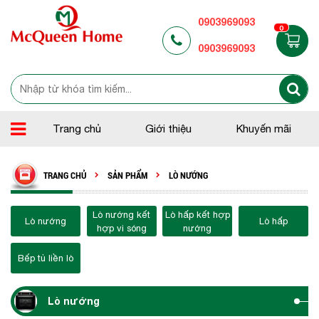
0903969093
0
0903969093
Trang chủ
Giới thiệu
Khuyến mãi
TRANG CHỦ
SẢN PHẨM
LÒ NƯỚNG
Lò nướng kết
Lò hấp kết hợp
Lò nướng
Lò hấp
hợp vi sóng
nướng
Bếp tủ liền lò
Lò nướng