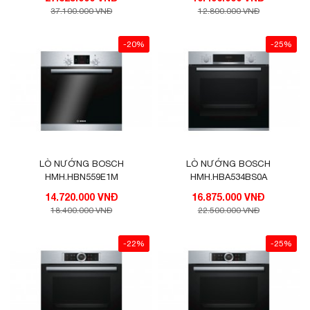
37.100.000 VNĐ
12.800.000 VNĐ
-20%
-25%
LÒ NƯỚNG BOSCH
LÒ NƯỚNG BOSCH
HMH.HBN559E1M
HMH.HBA534BS0A
14.720.000 VNĐ
16.875.000 VNĐ
18.400.000 VNĐ
22.500.000 VNĐ
-22%
-25%