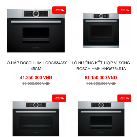
-25%
-25%
LÒ HẤP BOSCH HMH.CDG634AS0
LÒ NƯỚNG KẾT HỢP VI SÓNG
45CM
BOSCH HMH.HNG6764S1A
41.250.000 VNĐ
81.150.000 VNĐ
55.000.000 VNĐ
108.200.000 VNĐ
-25%
-25%