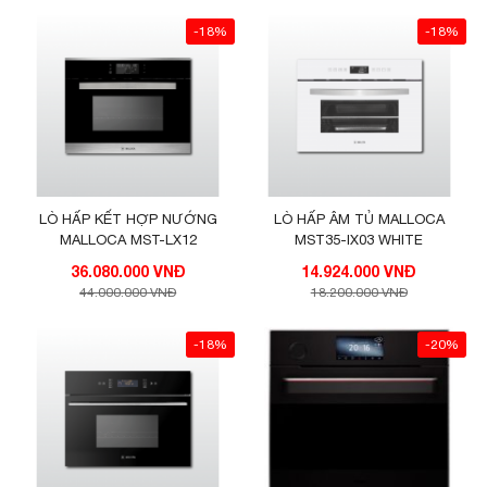
-18%
-18%
LÒ HẤP KẾT HỢP NƯỚNG
LÒ HẤP ÂM TỦ MALLOCA
MALLOCA MST-LX12
MST35-IX03 WHITE
36.080.000 VNĐ
14.924.000 VNĐ
44.000.000 VNĐ
18.200.000 VNĐ
-18%
-20%