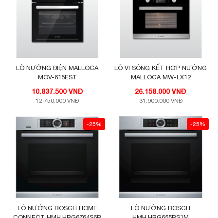
LÒ NƯỚNG ĐIỆN MALLOCA
LÒ VI SÓNG KẾT HỢP NƯỚNG
MOV-615EST
MALLOCA MW-LX12
10.837.500 VNĐ
26.158.000 VNĐ
12.750.000 VNĐ
31.900.000 VNĐ
-25%
-25%
LÒ NƯỚNG BOSCH HOME
LÒ NƯỚNG BOSCH
CONNECT HMH.HBG6764S6B
HMH.HBG655BS1M