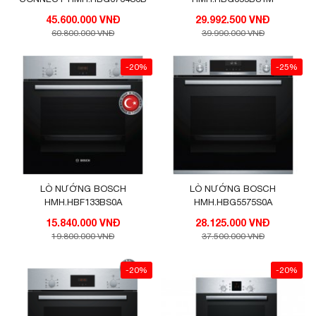
45.600.000 VNĐ
29.992.500 VNĐ
60.800.000 VNĐ
39.990.000 VNĐ
-20%
-25%
LÒ NƯỚNG BOSCH
LÒ NƯỚNG BOSCH
HMH.HBF133BS0A
HMH.HBG5575S0A
15.840.000 VNĐ
28.125.000 VNĐ
19.800.000 VNĐ
37.500.000 VNĐ
-20%
-20%