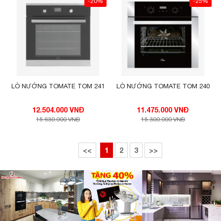
-20%
-25%
LÒ NƯỚNG TOMATE TOM 241
LÒ NƯỚNG TOMATE TOM 240
12.504.000 VNĐ
11.475.000 VNĐ
15.630.000 VNĐ
15.300.000 VNĐ
<<
1
2
3
>>