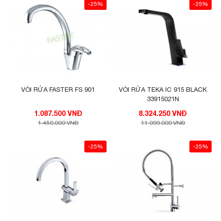
-25%
-25%
VÒI RỬA FASTER FS 901
VÒI RỬA TEKA IC 915 BLACK
33915021N
1.087.500 VNĐ
8.324.250 VNĐ
1.450.000 VNĐ
11.099.000 VNĐ
-25%
-25%