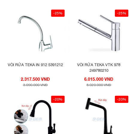
-25%
-25%
VÒI RỬA TEKA IN 912 5391212
VÒI RỬA TEKA VTK 978
249780210
2.317.500 VNĐ
6.015.000 VNĐ
3.090.000 VNĐ
8.020.000 VNĐ
-20%
-20%