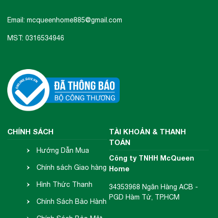
Email: mcqueenhome885@gmail.com
MST: 0316534946
CHÍNH SÁCH
TÀI KHOẢN & THANH
TOÁN
Hướng Dẫn Mua
Công ty TNHH McQueen
Hàng
Chính sách Giao hàng
Home
- Nhận hàng
Hình Thức Thanh
34353968 Ngân Hàng ACB -
PGD Hàm Tử, TP.HCM
Toán
Chính Sách Bảo Hành