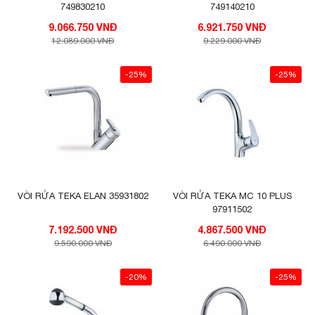
749830210
749140210
9.066.750 VNĐ
6.921.750 VNĐ
12.089.000 VNĐ
9.229.000 VNĐ
-25%
-25%
VÒI RỬA TEKA ELAN 35931802
VÒI RỬA TEKA MC 10 PLUS
97911502
7.192.500 VNĐ
4.867.500 VNĐ
9.590.000 VNĐ
6.490.000 VNĐ
-20%
-25%