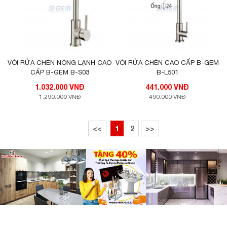
VÒI RỬA CHÉN NÓNG LẠNH CAO
VÒI RỬA CHÉN CAO CẤP B-GEM
CẤP B-GEM B-S03
B-L501
1.032.000 VNĐ
441.000 VNĐ
1.290.000 VNĐ
490.000 VNĐ
<<
1
2
>>