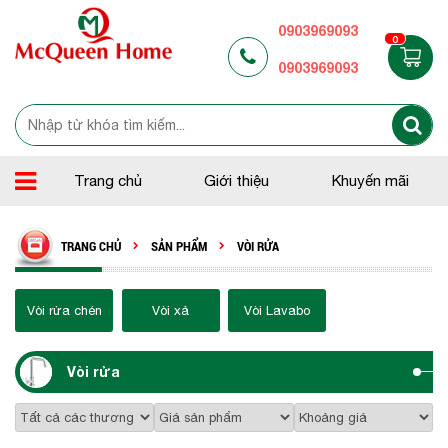
0903969093
0
0903969093
Trang chủ
Giới thiệu
Khuyến mãi
TRANG CHỦ
SẢN PHẨM
VÒI RỬA
Vòi rửa chén
Vòi xả
Vòi Lavabo
Vòi rửa