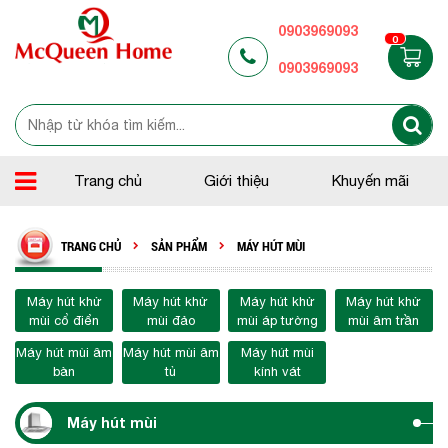
0903969093
0
0903969093
Trang chủ
Giới thiệu
Khuyến mãi
TRANG CHỦ
SẢN PHẨM
MÁY HÚT MÙI
Máy hút khử
Máy hút khử
Máy hút khử
Máy hút khử
mùi cổ điển
mùi đảo
mùi áp tường
mùi âm trần
Máy hút mùi âm
Máy hút mùi âm
Máy hút mùi
bàn
tủ
kính vát
Máy hút mùi