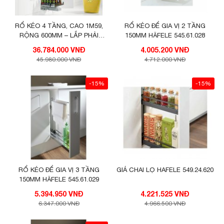
RỔ KÉO 4 TẦNG, CAO 1M59,
RỔ KÉO ĐỂ GIA VỊ 2 TẦNG
RỘNG 600MM – LẮP PHẢI
150MM HÄFELE 545.61.028
549.72.066
36.784.000 VNĐ
4.005.200 VNĐ
45.980.000 VNĐ
4.712.000 VNĐ
-15%
-15%
RỔ KÉO ĐỂ GIA VỊ 3 TẦNG
GIÁ CHAI LỌ HAFELE 549.24.620
150MM HÄFELE 545.61.029
5.394.950 VNĐ
4.221.525 VNĐ
6.347.000 VNĐ
4.966.500 VNĐ