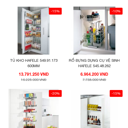
-15%
-10%
TỦ KHO HAFELE 549.91.173
RỔ ĐỰNG DỤNG CỤ VỆ SINH
600MM
HAFELE 545.48.262
13.791.250 VNĐ
6.964.200 VNĐ
16.225.000 VNĐ
7.738.000 VNĐ
-20%
-15%