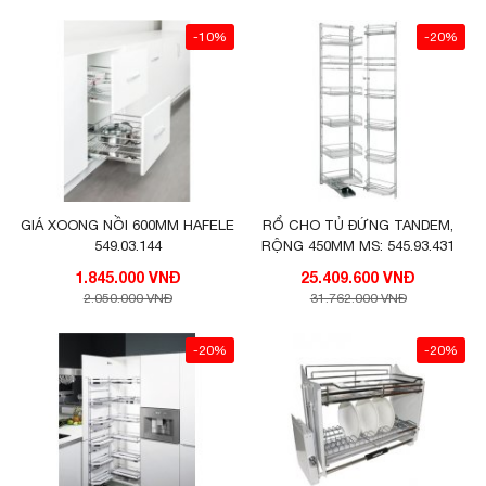
-10%
-20%
GIÁ XOONG NỒI 600MM HAFELE
RỔ CHO TỦ ĐỨNG TANDEM,
549.03.144
RỘNG 450MM MS: 545.93.431
1.845.000 VNĐ
25.409.600 VNĐ
2.050.000 VNĐ
31.762.000 VNĐ
-20%
-20%