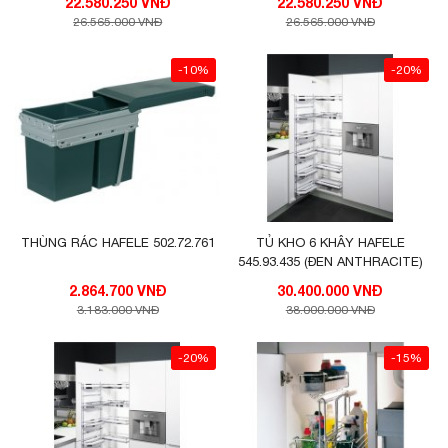
22.580.250 VNĐ
22.580.250 VNĐ
26.565.000 VNĐ
26.565.000 VNĐ
-10%
-20%
THÙNG RÁC HAFELE 502.72.761
TỦ KHO 6 KHÂY HAFELE
545.93.435 (ĐEN ANTHRACITE)
2.864.700 VNĐ
30.400.000 VNĐ
3.183.000 VNĐ
38.000.000 VNĐ
-20%
-15%