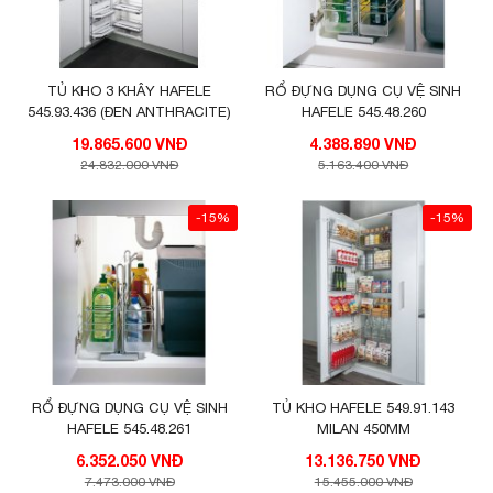
TỦ KHO 3 KHÂY HAFELE
RỔ ĐỰNG DỤNG CỤ VỆ SINH
545.93.436 (ĐEN ANTHRACITE)
HAFELE 545.48.260
19.865.600 VNĐ
4.388.890 VNĐ
24.832.000 VNĐ
5.163.400 VNĐ
-15%
-15%
RỔ ĐỰNG DỤNG CỤ VỆ SINH
TỦ KHO HAFELE 549.91.143
HAFELE 545.48.261
MILAN 450MM
6.352.050 VNĐ
13.136.750 VNĐ
7.473.000 VNĐ
15.455.000 VNĐ