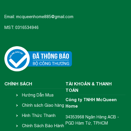
Email: mcqueenhome885@gmail.com
MST: 0316534946
CHÍNH SÁCH
TÀI KHOẢN & THANH
TOÁN
Hướng Dẫn Mua
Công ty TNHH McQueen
Hàng
Chính sách Giao hàng
Home
- Nhận hàng
Hình Thức Thanh
34353968 Ngân Hàng ACB -
PGD Hàm Tử, TP.HCM
Toán
Chính Sách Bảo Hành