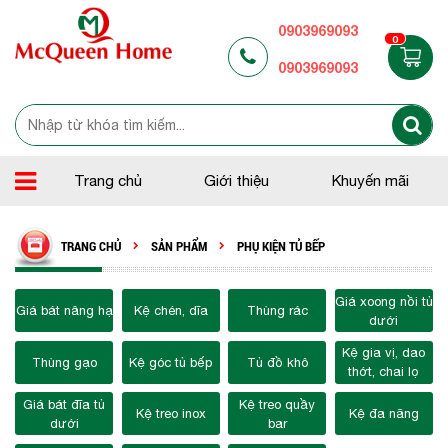
0903969093
0
0903969093
Trang chủ
Giới thiệu
Khuyến mãi
TRANG CHỦ
SẢN PHẨM
PHỤ KIỆN TỦ BẾP
Giá xoong nồi tủ
Giá bát nâng hạ
Kệ chén, dĩa
Thùng rác
dưới
Kệ gia vị, dao
Thùng gạo
Kệ góc tủ bếp
Tủ đồ khô
thớt, chai lọ
Giá bát đĩa tủ
Kệ treo quầy
Kệ treo inox
Kệ đa năng
dưới
bar