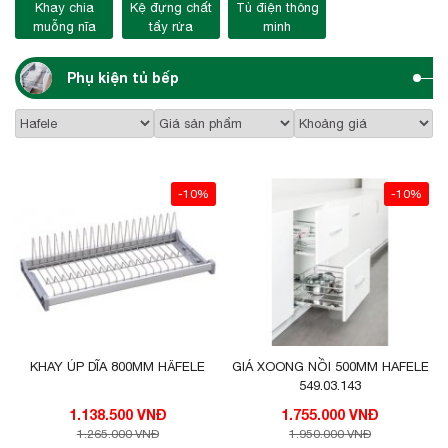
Khay chia
Kệ đựng chất
Tủ điện thông
muỗng nĩa
tẩy rửa
minh
Phụ kiện tủ bếp
-10%
-10%
KHAY ÚP DĨA 800MM HÄFELE
GIÁ XOONG NỒI 500MM HAFELE
549.03.143
1.138.500 VNĐ
1.755.000 VNĐ
1.265.000 VNĐ
1.950.000 VNĐ