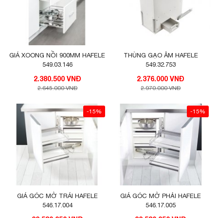
GIÁ XOONG NỒI 900MM HAFELE
THÙNG GẠO ÂM HAFELE
549.03.146
549.32.753
2.380.500 VNĐ
2.376.000 VNĐ
2.645.000 VNĐ
2.970.000 VNĐ
-15%
-15%
GIÁ GÓC MỞ TRÁI HAFELE
GIÁ GÓC MỞ PHẢI HAFELE
546.17.004
546.17.005