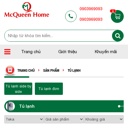
0903969093
0
0903969093
Trang chủ
Giới thiệu
Khuyến mãi
TRANG CHỦ
SẢN PHẨM
TỦ LẠNH
Tủ lạnh side by
Tủ lạnh đơn
side
Tủ lạnh