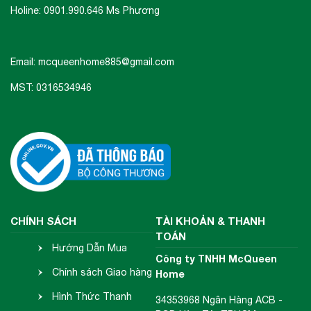
Holine: 0901.990.646 Ms Phương
Email: mcqueenhome885@gmail.com
MST: 0316534946
CHÍNH SÁCH
TÀI KHOẢN & THANH
TOÁN
Hướng Dẫn Mua
Công ty TNHH McQueen
Hàng
Chính sách Giao hàng
Home
- Nhận hàng
Hình Thức Thanh
34353968 Ngân Hàng ACB -