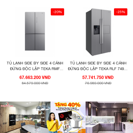
-20%
-25%
TỦ LẠNH SIDE BY SIDE 4 CÁNH
TỦ LẠNH SIDE BY SIDE 4 CÁNH
ĐỨNG ĐỘC LẬP TEKA RMF
ĐỨNG ĐỘC LẬP TEKA RLF 74925
77920 EU SS
SS EU
67.663.200 VNĐ
57.741.750 VNĐ
84.579.000 VNĐ
76.989.000 VNĐ