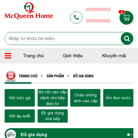
0903969093
0
0903969093
Trang chủ
Giới thiệu
Khuyến mãi
TRANG CHỦ
SẢN PHẨM
ĐỒ GIA DỤNG
Bộ nồi cao cấp
Chảo chống
Nồi luộc gà
dành cho bếp
Ấm đun nước
dính cao cấp
điện từ
Đồ gia dụng
Nồi áp suất
nhà bếp
Đồ gia dụng