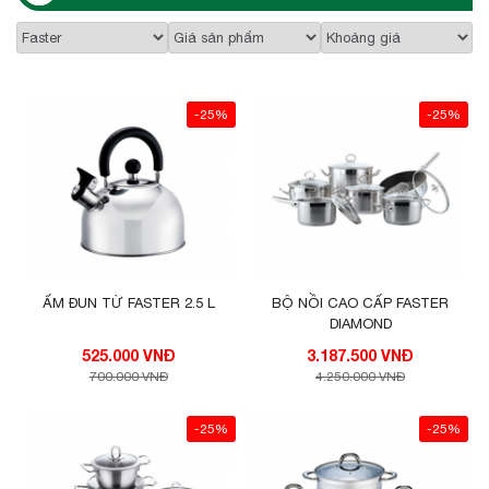
-25%
-25%
ẤM ĐUN TỪ FASTER 2.5 L
BỘ NỒI CAO CẤP FASTER
DIAMOND
525.000 VNĐ
3.187.500 VNĐ
700.000 VNĐ
4.250.000 VNĐ
-25%
-25%