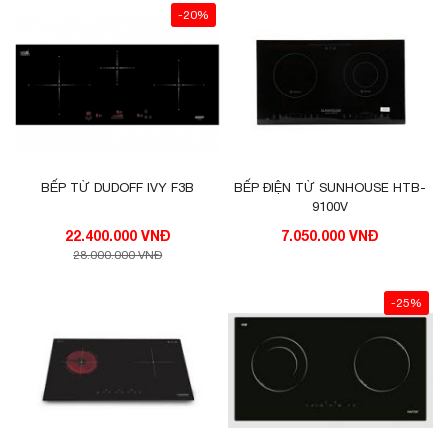
-20%
BẾP TỪ DUDOFF IVY F3B
BẾP ĐIỆN TỪ SUNHOUSE HTB-
9100V
22.400.000 VNĐ
7.050.000 VNĐ
28.000.000 VNĐ
-25%