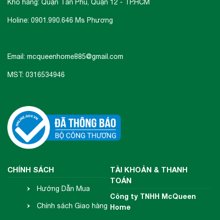
Kho hàng: Quận Tân Phú, Quận 12 - TP.HCM
Holine: 0901.990.646 Ms Phương
Email: mcqueenhome885@gmail.com
MST: 0316534946
CHÍNH SÁCH
TÀI KHOẢN & THANH
TOÁN
Hướng Dẫn Mua
Công ty TNHH McQueen
Hàng
Chính sách Giao hàng
Home