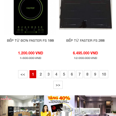
BẾP TỪ ĐƠN FASTER FS 188I
BẾP TỪ FASTER FS 288I
1.200.000 VNĐ
6.495.000 VNĐ
1.600.000 VNĐ
12.990.000 VNĐ
<<
1
2
3
4
5
6
7
8
9
10
>>