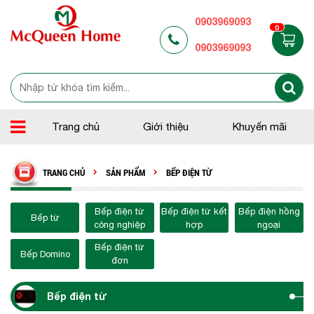
0903969093
0
0903969093
Trang chủ
Giới thiệu
Khuyến mãi
TRANG CHỦ
SẢN PHẨM
BẾP ĐIỆN TỪ
Bếp điện từ
Bếp điện từ kết
Bếp điện hồng
Bếp từ
công nghiệp
hợp
ngoại
Bếp điện từ
Bếp Domino
đơn
Bếp điện từ