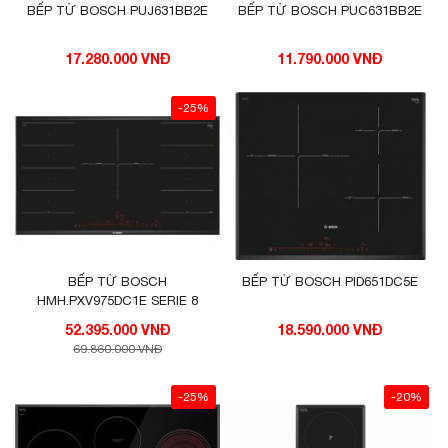
BẾP TỪ BOSCH PUJ631BB2E
BẾP TỪ BOSCH PUC631BB2E
17.280.000 VNĐ
11.790.000 VNĐ
-25%
BẾP TỪ BOSCH
BẾP TỪ BOSCH PID651DC5E
HMH.PXV975DC1E SERIE 8
52.395.000 VNĐ
18.590.000 VNĐ
69.860.000 VNĐ
-25%
-20%