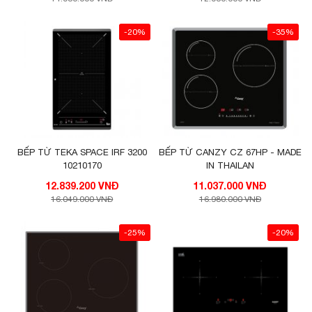
-20%
-35%
BẾP TỪ TEKA SPACE IRF 3200
BẾP TỪ CANZY CZ 67HP - MADE
10210170
IN THAILAN
12.839.200 VNĐ
11.037.000 VNĐ
16.049.000 VNĐ
16.980.000 VNĐ
-25%
-20%