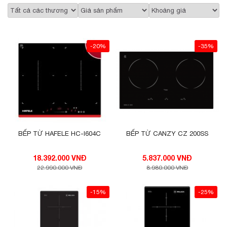
-20%
-35%
BẾP TỪ HAFELE HC-I604C
BẾP TỪ CANZY CZ 200SS
18.392.000 VNĐ
5.837.000 VNĐ
22.990.000 VNĐ
8.980.000 VNĐ
-15%
-25%