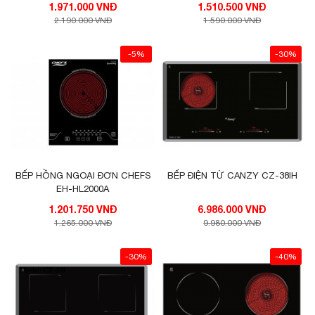
1.971.000 VNĐ
1.510.500 VNĐ
2.190.000 VNĐ
1.590.000 VNĐ
-5%
-30%
BẾP HỒNG NGOẠI ĐƠN CHEFS
BẾP ĐIỆN TỪ CANZY CZ-38IH
EH-HL2000A
1.201.750 VNĐ
6.986.000 VNĐ
1.265.000 VNĐ
9.980.000 VNĐ
-30%
-40%