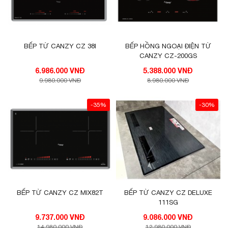
BẾP TỪ CANZY CZ 38I
BẾP HỒNG NGOẠI ĐIỆN TỪ
CANZY CZ-200GS
6.986.000 VNĐ
5.388.000 VNĐ
9.980.000 VNĐ
8.980.000 VNĐ
-35%
-30%
BẾP TỪ CANZY CZ MIX82T
BẾP TỪ CANZY CZ DELUXE
111SG
9.737.000 VNĐ
9.086.000 VNĐ
14.980.000 VNĐ
12.980.000 VNĐ