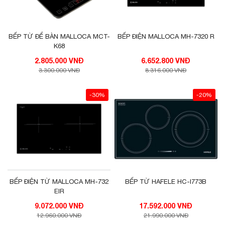
BẾP TỪ ĐỂ BÀN MALLOCA MCT-
BẾP ĐIỆN MALLOCA MH-7320 R
K68
2.805.000 VNĐ
6.652.800 VNĐ
3.300.000 VNĐ
8.316.000 VNĐ
-30%
-20%
BẾP ĐIỆN TỪ MALLOCA MH-732
BẾP TỪ HAFELE HC-I773B
EIR
9.072.000 VNĐ
17.592.000 VNĐ
12.960.000 VNĐ
21.990.000 VNĐ