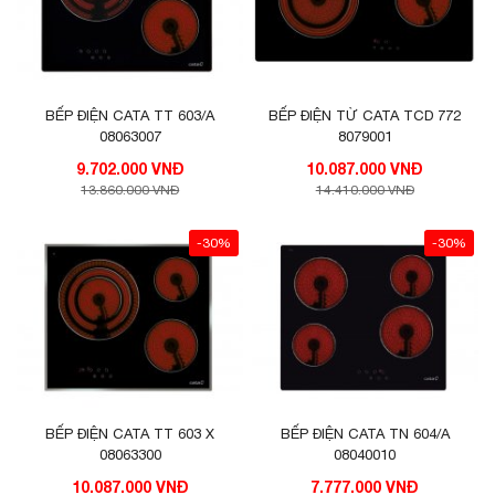
BẾP ĐIỆN CATA TT 603/A
BẾP ĐIỆN TỪ CATA TCD 772
08063007
8079001
9.702.000 VNĐ
10.087.000 VNĐ
13.860.000 VNĐ
14.410.000 VNĐ
-30%
-30%
BẾP ĐIỆN CATA TT 603 X
BẾP ĐIỆN CATA TN 604/A
08063300
08040010
10.087.000 VNĐ
7.777.000 VNĐ