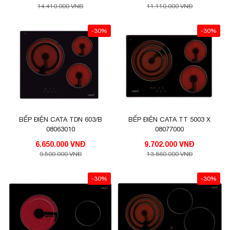
14.410.000 VNĐ
11.110.000 VNĐ
-30%
-30%
BẾP ĐIỆN CATA TDN 603/B
BẾP ĐIỆN CATA TT 5003 X
08063010
08077000
6.650.000 VNĐ
9.702.000 VNĐ
9.500.000 VNĐ
13.860.000 VNĐ
-30%
-30%