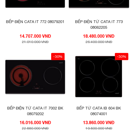
BẾP ĐIỆN CATA IT 772 08079201
BẾP ĐIỆN TỪ CATA IT 773
08062205
14.707.000 VNĐ
18.480.000 VNĐ
21.010.000 VNĐ
26.400.000 VNĐ
-30%
-30%
BẾP ĐIỆN TỪ CATA IT 7002 BK
BẾP TỪ CATA IB 604 BK
08079202
08074001
16.016.000 VNĐ
13.860.000 VNĐ
22.880.000 VNĐ
19.800.000 VNĐ