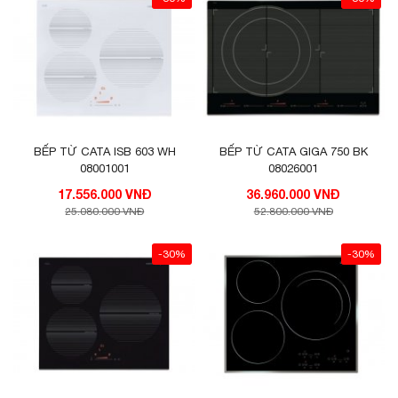
BẾP TỪ CATA ISB 603 WH
BẾP TỪ CATA GIGA 750 BK
08001001
08026001
17.556.000 VNĐ
36.960.000 VNĐ
25.080.000 VNĐ
52.800.000 VNĐ
-30%
-30%