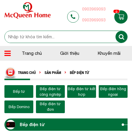
0903969093
0
0903969093
Trang chủ
Giới thiệu
Khuyến mãi
TRANG CHỦ
SẢN PHẨM
BẾP ĐIỆN TỪ
Bếp điện từ
Bếp điện từ kết
Bếp điện hồng
Bếp từ
công nghiệp
hợp
ngoại
Bếp điện từ
Bếp Domino
đơn
Bếp điện từ