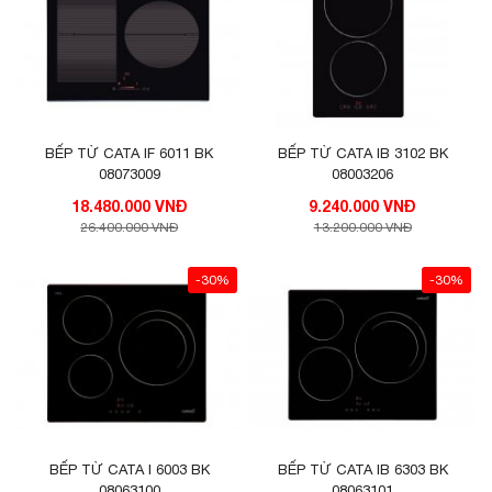
BẾP TỪ CATA IF 6011 BK
BẾP TỪ CATA IB 3102 BK
08073009
08003206
18.480.000 VNĐ
9.240.000 VNĐ
26.400.000 VNĐ
13.200.000 VNĐ
-30%
-30%
BẾP TỪ CATA I 6003 BK
BẾP TỪ CATA IB 6303 BK
08063100
08063101