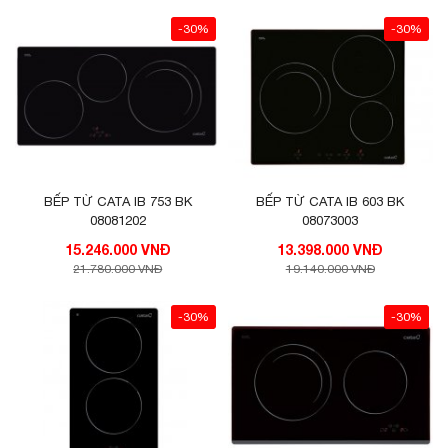
-30%
-30%
BẾP TỪ CATA IB 753 BK
BẾP TỪ CATA IB 603 BK
08081202
08073003
15.246.000 VNĐ
13.398.000 VNĐ
21.780.000 VNĐ
19.140.000 VNĐ
-30%
-30%