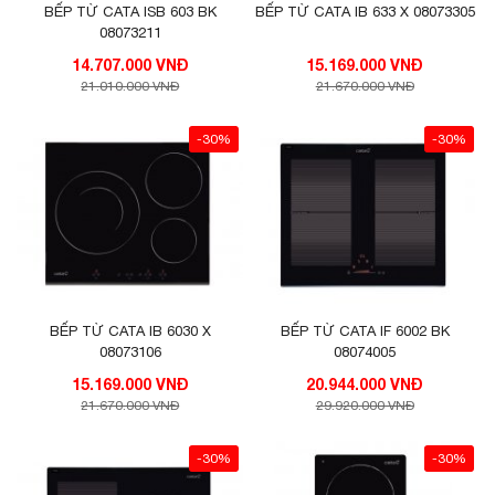
BẾP TỪ CATA ISB 603 BK
BẾP TỪ CATA IB 633 X 08073305
08073211
14.707.000 VNĐ
15.169.000 VNĐ
21.010.000 VNĐ
21.670.000 VNĐ
-30%
-30%
BẾP TỪ CATA IB 6030 X
BẾP TỪ CATA IF 6002 BK
08073106
08074005
15.169.000 VNĐ
20.944.000 VNĐ
21.670.000 VNĐ
29.920.000 VNĐ
-30%
-30%