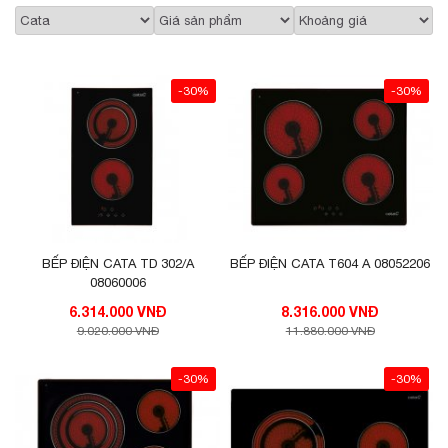
-30%
-30%
BẾP ĐIỆN CATA TD 302/A
BẾP ĐIỆN CATA T604 A 08052206
08060006
6.314.000 VNĐ
8.316.000 VNĐ
9.020.000 VNĐ
11.880.000 VNĐ
-30%
-30%