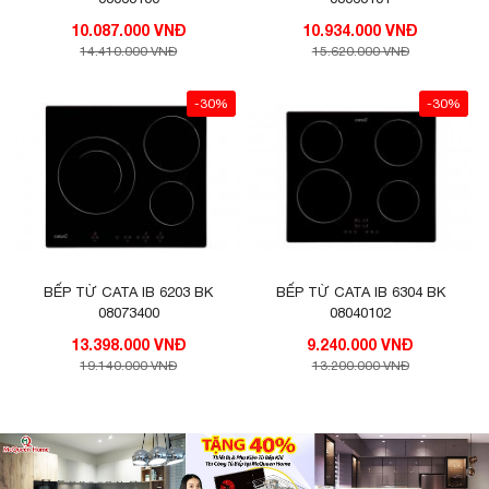
10.087.000 VNĐ
10.934.000 VNĐ
14.410.000 VNĐ
15.620.000 VNĐ
-30%
-30%
BẾP TỪ CATA IB 6203 BK
BẾP TỪ CATA IB 6304 BK
08073400
08040102
13.398.000 VNĐ
9.240.000 VNĐ
19.140.000 VNĐ
13.200.000 VNĐ