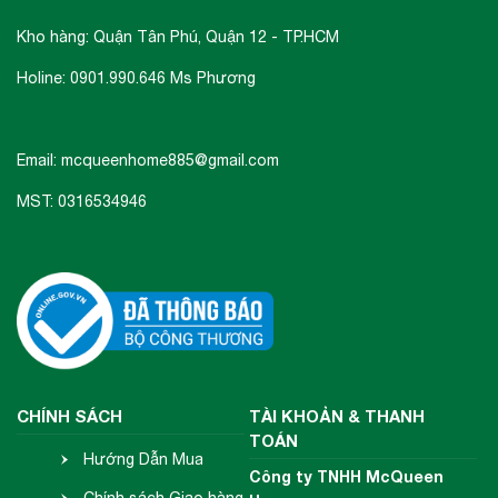
Kho hàng: Quận Tân Phú, Quận 12 - TP.HCM
Holine: 0901.990.646 Ms Phương
Email: mcqueenhome885@gmail.com
MST: 0316534946
CHÍNH SÁCH
TÀI KHOẢN & THANH
TOÁN
Hướng Dẫn Mua
Công ty TNHH McQueen
Hàng
Chính sách Giao hàng