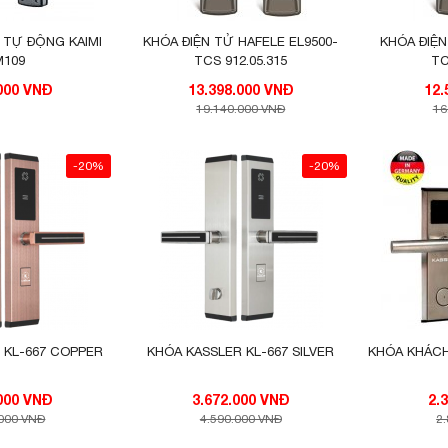
 TỰ ĐỘNG KAIMI
KHÓA ĐIỆN TỬ HAFELE EL9500-
KHÓA ĐIỆN
M109
TCS 912.05.315
TC
.000 VNĐ
13.398.000 VNĐ
19.140.000 VNĐ
16
-20%
-20%
 KL-667 COPPER
KHÓA KASSLER KL-667 SILVER
KHÓA KHÁCH
3.832.000 VNĐ
3.672.000 VNĐ
.000 VNĐ
4.590.000 VNĐ
2