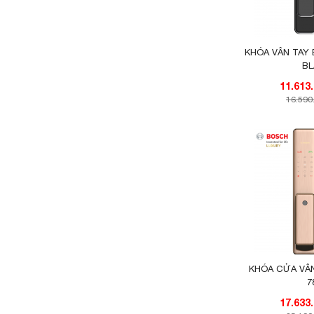
KHÓA VÂN TAY 
B
16.590
KHÓA CỬA VÂ
7