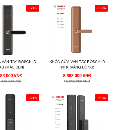
-30%
-30%
 VÂN TAY BOSCH ID
KHÓA CỬA VÂN TAY BOSCH ID
KB (MÀU ĐEN)
40PK (VÀNG ĐỒNG)
8.883.000 VNĐ
8.883.000 VNĐ
.690.000 VNĐ
12.690.000 VNĐ
-30%
-30%