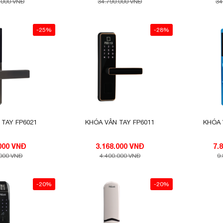
.000 VNĐ
34.790.000 VNĐ
34
-25%
-28%
 TAY FP6021
KHÓA VÂN TAY FP6011
KHÓA 
3.000.000 VNĐ
3.168.000 VNĐ
.000 VNĐ
4.400.000 VNĐ
9
-20%
-20%