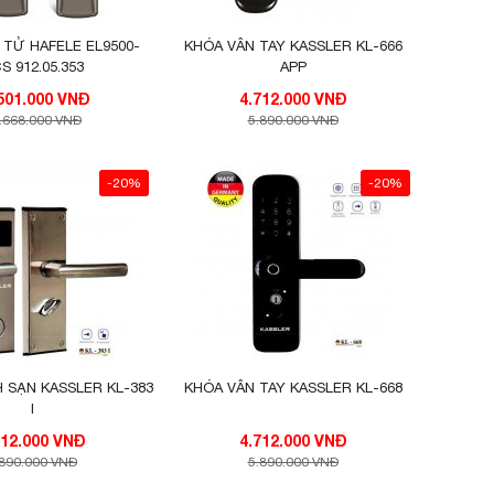
 TỬ HAFELE EL9500-
KHÓA VÂN TAY KASSLER KL-666
S 912.05.353
APP
12.501.000 VNĐ
4.712.000 VNĐ
.668.000 VNĐ
5.890.000 VNĐ
-20%
-20%
 SẠN KASSLER KL-383
KHÓA VÂN TAY KASSLER KL-668
I
2.312.000 VNĐ
4.712.000 VNĐ
.890.000 VNĐ
5.890.000 VNĐ