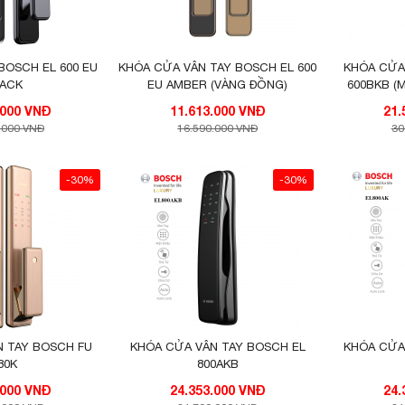
BOSCH EL 600 EU
KHÓA CỬA VÂN TAY BOSCH EL 600
KHÓA CỬA
LACK
EU AMBER (VÀNG ĐỒNG)
600BKB (
K
11.613.000 VNĐ
11.613.000 VNĐ
.000 VNĐ
16.590.000 VNĐ
30
-30%
-30%
N TAY BOSCH FU
KHÓA CỬA VÂN TAY BOSCH EL
KHÓA CỬA
80K
800AKB
17.633.000 VNĐ
24.353.000 VNĐ