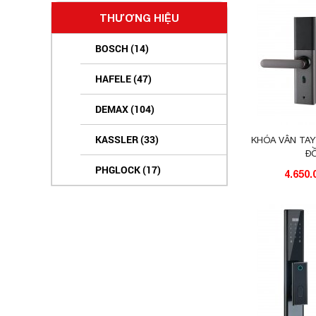
20.000.000 - 30.000.000 (8)
THƯƠNG HIỆU
30.000.000 - 50.000.000 (0)
BOSCH (14)
TRÊN 50.000.000 (0)
HAFELE (47)
DEMAX (104)
KASSLER (33)
KHÓA VÂN TAY 
Đ
PHGLOCK (17)
4.650
SAMSUNG (16)
KAIMI (16)
GIOVANI (13)
LAFFER (6)