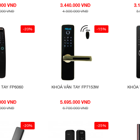
3.325.000 VNĐ
3.440.000 VNĐ
.000 VNĐ
4.300.000 VNĐ
3
-20%
-15%
 TAY FP6060
KHOÁ VÂN TAY FP7153W
KHÓA 
6.320.000 VNĐ
5.695.000 VNĐ
.000 VNĐ
6.700.000 VNĐ
-20%
-25%