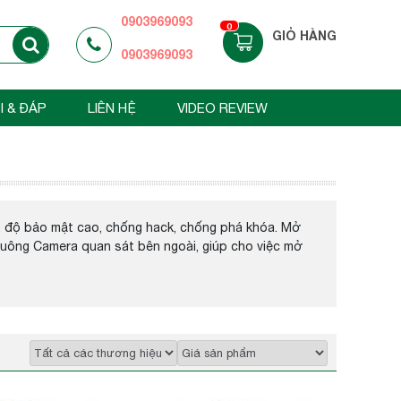
0903969093
0
GIỎ HÀNG
0903969093
I & ĐÁP
LIÊN HỆ
VIDEO REVIEW
... độ bảo mật cao, chống hack, chống phá khóa. Mở
 chuông Camera quan sát bên ngoài, giúp cho việc mở