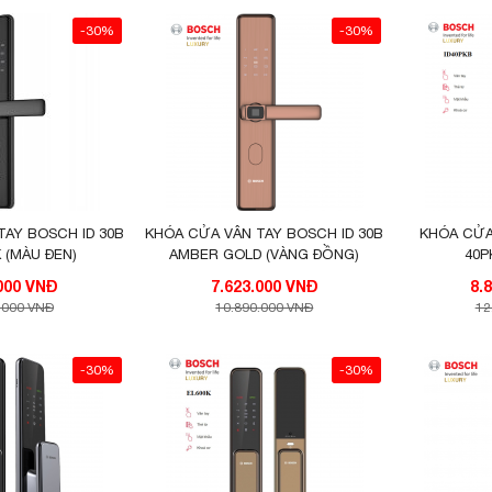
-30%
-30%
TAY BOSCH ID 30B
KHÓA CỬA VÂN TAY BOSCH ID 30B
KHÓA CỬA
 (MÀU ĐEN)
AMBER GOLD (VÀNG ĐỒNG)
40P
7.623.000 VNĐ
7.623.000 VNĐ
.000 VNĐ
10.890.000 VNĐ
12
-30%
-30%