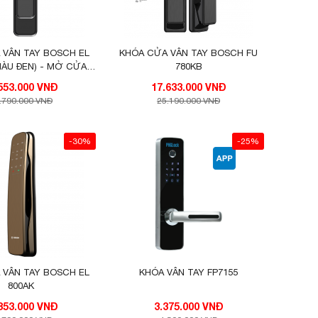
 VÂN TAY BOSCH EL
KHÓA CỬA VÂN TAY BOSCH FU
MÀU ĐEN) - MỞ CỬA
780KB
HUÔN MẶT
21.553.000 VNĐ
17.633.000 VNĐ
.790.000 VNĐ
25.190.000 VNĐ
-30%
-25%
 VÂN TAY BOSCH EL
KHÓA VÂN TAY FP7155
800AK
24.353.000 VNĐ
3.375.000 VNĐ