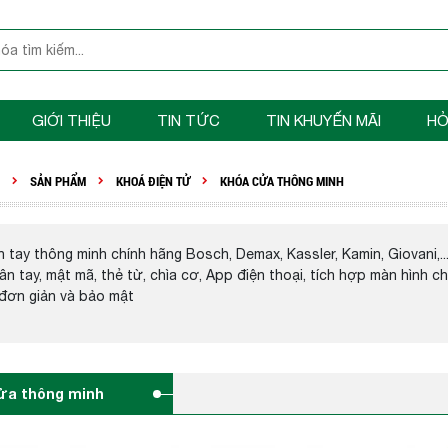
GIỚI THIỆU
TIN TỨC
TIN KHUYẾN MÃI
HỎ
SẢN PHẨM
KHOÁ ĐIỆN TỬ
KHÓA CỬA THÔNG MINH
 tay thông minh chính hãng Bosch, Demax, Kassler, Kamin, Giovani,
ân tay, mật mã, thẻ từ, chìa cơ, App điện thoại, tích hợp màn hình
 đơn giản và bảo mật
ửa thông minh