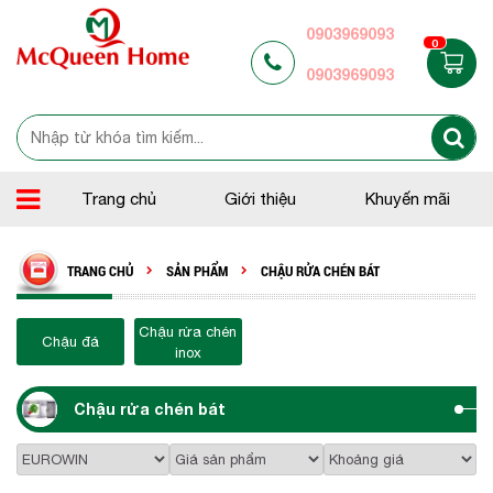
0903969093
0
0903969093
Trang chủ
Giới thiệu
Khuyến mãi
TRANG CHỦ
SẢN PHẨM
CHẬU RỬA CHÉN BÁT
Chậu rửa chén
Chậu đá
inox
Chậu rửa chén bát