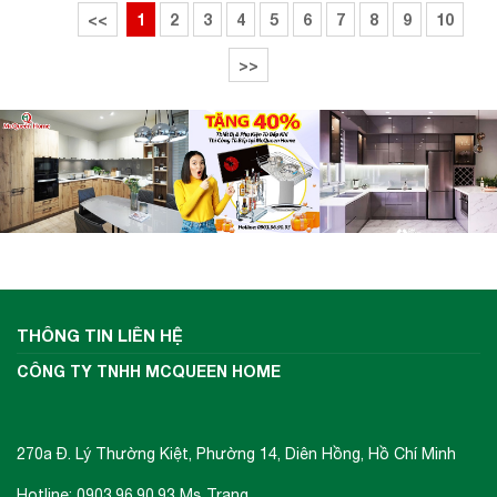
<<
1
2
3
4
5
6
7
8
9
10
>>
THÔNG TIN LIÊN HỆ
CÔNG TY TNHH MCQUEEN HOME
270a Đ. Lý Thường Kiệt, Phường 14, Diên Hồng, Hồ Chí Minh
Hotline: 0903.96.90.93 Ms Trang