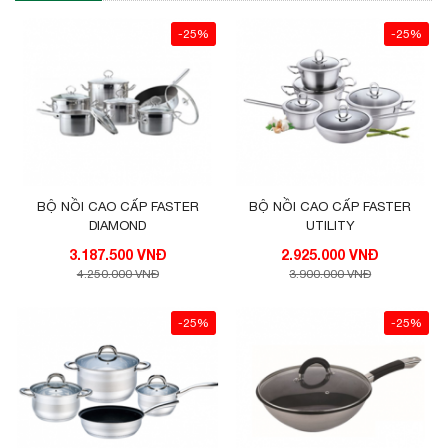
Có còi báo hiệu sôi, thuận tiện khi sử dụng
: khi sôi, ấm
-25%
-25%
sẽ phát ra tiếng còi báo hiệu cho bạn nên rất thuận tiện và
an toàn.
Đun nước nhanh chóng và đun được trên mọi loại
bếp:
Ấm sử dụng được với nhiều loại bếp như bếp điện,
bếp từ, bếp gas,…
BỘ NỒI CAO CẤP FASTER
BỘ NỒI CAO CẤP FASTER
DIAMOND
UTILITY
3.187.500 VNĐ
2.925.000 VNĐ
4.250.000 VNĐ
3.900.000 VNĐ
-25%
-25%