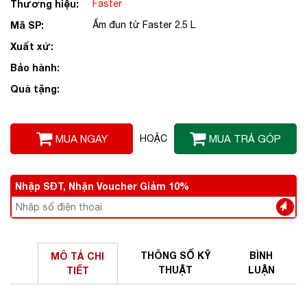
Thương hiệu:
Faster
Mã SP:
Ấm đun từ Faster 2.5 L
Xuất xứ:
Bảo hành:
Quà tặng:
MUA NGAY
HOẶC
MUA TRẢ GÓP
Nhập SĐT, Nhận Voucher Giảm 10%
THÔNG SỐ
KỸ
BÌNH
MÔ TẢ
CHI
THUẬT
LUẬN
TIẾT