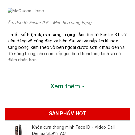
Ấm đun từ Faster 2.5 – Màu bạc sang trọng
Thiết kế hiện đại và sang trọng
: Ấm đun từ Faster 3 L với
kiểu dáng vô cùng đẹp và hiện đại, vòi và nắp ấm là inox
sáng bóng, kèm theo vỏ bên ngoài được sơn 2 màu đen và
đỏ sáng bóng, cho căn bếp gia đình thêm long lanh và có
điểm nhấn hơn.
Xem thêm
Ấm đun từ Faster 2.5L – Màu cam hiện đại
C
hiếc ấm này thực sự phù hợp cho các gia đình có
SẢN PHẨM HOT
căn bếp hiện đại, với các thiết bị bếp đồng bộ cao cấp,
yêu thích sự hoàn hảo trong từng vật dụng nấu
Khóa cửa thông minh Face ID - Video Call
nướng. Bề mặt sáng bóng và dễ dàng vệ sinh.
Demax SL918 AC