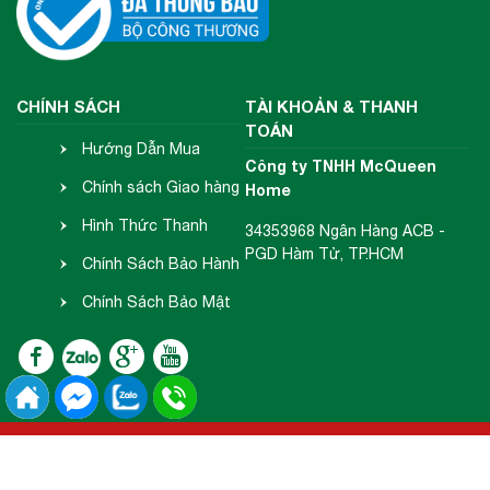
CHÍNH SÁCH
TÀI KHOẢN & THANH
TOÁN
Hướng Dẫn Mua
Công ty TNHH McQueen
Hàng
Chính sách Giao hàng
Home
- Nhận hàng
Hình Thức Thanh
34353968 Ngân Hàng ACB -
PGD Hàm Tử, TP.HCM
Toán
Chính Sách Bảo Hành
- Đổi Trả
Chính Sách Bảo Mật
Thông Tin
2018 Copyright © McQueen Home.
Đang online:
53
| Tổng truy cập:
15588805