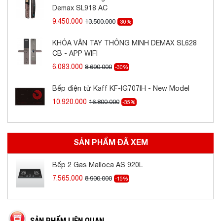
pin, tiện dụng và không lo lắng mỗi khi cúp điện.
Demax SL918 AC
9.450.000
13.500.000
-30%
- Chế độ ngắt gas an toàn
KHÓA VÂN TAY THÔNG MINH DEMAX SL628
Hệ thống van an toàn tự động ngắt gas khi gặp
CB - APP WIFI
sự cố giúp bảo vệ an toàn cho bản thân và gia
6.083.000
8.690.000
-30%
đình bạn.
Bếp điện từ Kaff KF-IG707IH - New Model
10.920.000
16.800.000
-35%
SẢN PHẨM ĐÃ XEM
Bếp 2 Gas Malloca AS 920L
7.565.000
8.900.000
-15%
SẢN PHẨM LIÊN QUAN