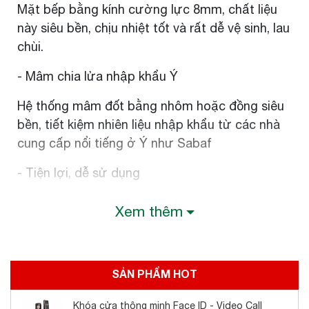
Mặt bếp bằng kính cường lực 8mm, chất liệu
này siêu bền, chịu nhiệt tốt và rất dễ vệ sinh, lau
chùi.
- Mâm chia lửa nhập khẩu Ý
Hệ thống mâm đốt bằng nhôm hoặc đồng siêu
bền, tiết kiệm nhiên liệu nhập khẩu từ các nhà
cung cấp nổi tiếng ở Ý như Sabaf
- Tiện lợi, dễ sử dụng
Hệ thống núm dễ sử dụng, được thiết kế đẹp
Xem thêm
và sang trọng. Kiềng bếp bằng gang hoặc thép
sơn tĩnh điện đa dạng đủ kiểu dáng.
- Đánh lửa bằng pin
SẢN PHẨM HOT
Hệ thống đánh lửa cải tiến, bằng cách sử dụng
Khóa cửa thông minh Face ID - Video Call