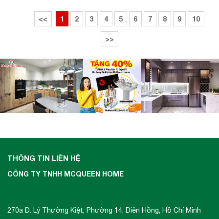
<<
1
2
3
4
5
6
7
8
9
10
>>
THÔNG TIN LIÊN HỆ
CÔNG TY TNHH MCQUEEN HOME
270a Đ. Lý Thường Kiệt, Phường 14, Diên Hồng, Hồ Chí Minh