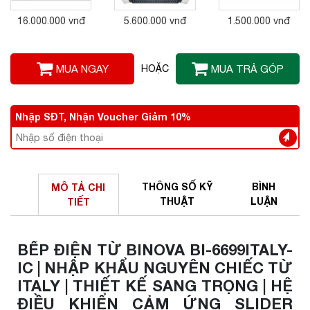
16.000.000 vnđ
5.600.000 vnđ
1.500.000 vnđ
MUA NGAY
HOẶC
MUA TRẢ GÓP
Nhập SĐT, Nhận Voucher Giảm 10%
THÔNG SỐ
KỸ
BÌNH
MÔ TẢ
CHI
THUẬT
LUẬN
TIẾT
BẾP ĐIỆN TỪ BINOVA BI-6699ITALY-
IC | NHẬP KHẨU NGUYÊN CHIẾC TỪ
ITALY | THIẾT KẾ SANG TRỌNG | HỆ
ĐIỀU KHIỂN CẢM ỨNG SLIDER