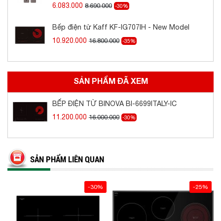
năng nấu nhanh Booster công suất lên tới
6.083.000
8.690.000
-30%
2200W, vùng nấu hồng ngoại bên phải sử dụng
Bếp điện từ Kaff KF-IG707IH - New Model
mâm nhiệt E.G.O HI-LIGHT với 02 vòng nhiệt có
10.920.000
16.800.000
công suất 2200W.
-35%
SẢN PHẨM ĐÃ XEM
BẾP ĐIỆN TỪ BINOVA BI-6699ITALY-IC
11.200.000
16.000.000
-30%
SẢN PHẨM LIÊN QUAN
-30%
-25%