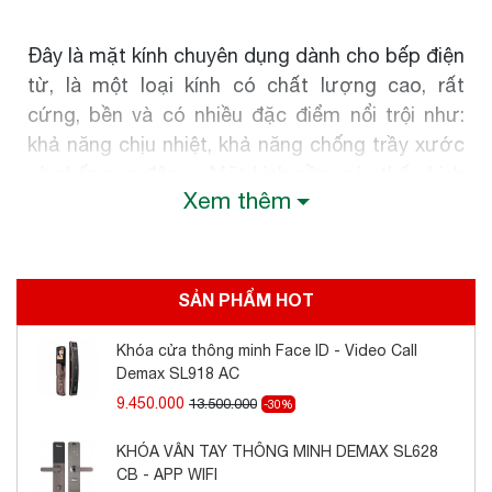
Đây là mặt kính chuyên dụng dành cho bếp điện
từ, là một loại kính có chất lượng cao, rất
cứng, bền và có nhiều đặc điểm nổi trội như:
khả năng chịu nhiệt, khả năng chống trầy xước
và chống va đập .... Mặt kính gồm các thấu kính
Xem thêm
hội tụ, truyền nhiệt từ bếp lên đáy nồi theo
phương thẳng đứng, không thất thoát nhiệt ra
môi trường. Mặt kính màu xám liền nguyên khối,
an toàn, thẩm mỹ và tiện trong việc vệ sinh, lau
SẢN PHẨM HOT
chùi.
Khóa cửa thông minh Face ID - Video Call
Demax SL918 AC
9.450.000
13.500.000
-30%
Bếp điện từ Binova BI-6699ITALY-IC gồm 2 vùng
nấu với tổng công suất 4400W, vùng nấu từ
KHÓA VÂN TAY THÔNG MINH DEMAX SL628
bên trái có công suất 2000W khi kích hoạt tính
CB - APP WIFI