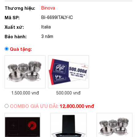
Thương hiệu:
Binova
Mã SP:
BI-6699ITALY-IC
Xuất xứ:
Italia
Bảo hành:
3 năm
Quà tặng:
1.500.000 vnđ
500.000 vnđ
COMBO GIÁ ƯU ĐÃI:
12.800.000 vnđ