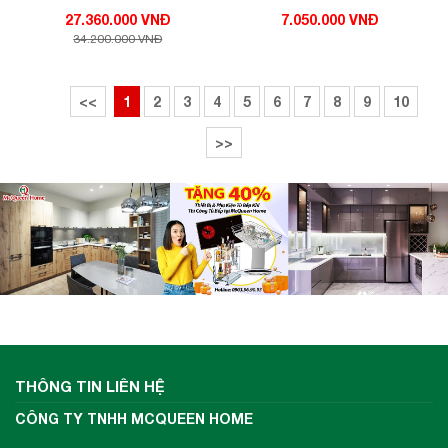
27.360.000 VNĐ
7.050.000 VNĐ
này thì vùng nấu còn lại chỉ nên sử dụng ở mức
34.200.000 VNĐ
công suất thấp để đảm bảo tổng công suất
không vượt quá công suất định mức, tránh gây
<<
1
2
3
4
5
6
7
8
9
10
sốc nhiệt và đảm bảo được độ bền cũng như
tuổi thọ của bếp.
>>
THÔNG TIN LIÊN HỆ
CÔNG TY TNHH MCQUEEN HOME