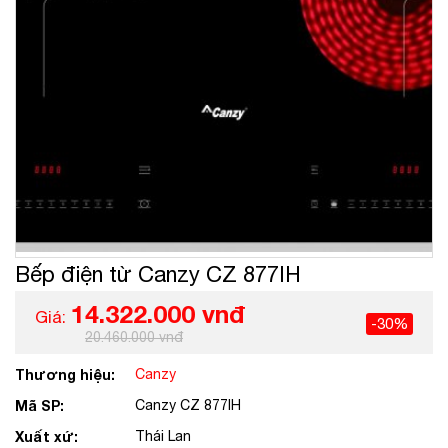
Bếp điện từ Canzy CZ 877IH
14.322.000 vnđ
Giá:
-30%
20.460.000 vnđ
Thương hiệu:
Canzy
Mã SP:
Canzy CZ 877IH
Xuất xứ:
Thái Lan