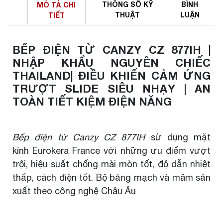
THÔNG SỐ
KỸ
BÌNH
MÔ TẢ
CHI
THUẬT
LUẬN
TIẾT
BẾP ĐIỆN TỪ CANZY CZ 877IH |
NHẬP KHẨU NGUYÊN CHIẾC
THAILAND| ĐIỀU KHIỂN CẢM ỨNG
TRƯỢT SLIDE SIÊU NHẠY | AN
TOÀN TIẾT KIỆM ĐIỆN NĂNG
Bếp điện từ Canzy CZ 877IH
sử dụng mặt
kính
Eurokera
France v
ới những ưu điểm vượt
trội, hiệu suất chống mài mòn tốt, độ dẫn nhiệt
thấp, cách điện tốt. B
ộ bảng mạch và mâm sản
xuất theo công nghệ Châu Âu