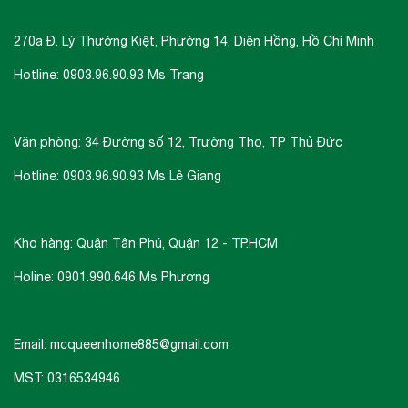
270a Đ. Lý Thường Kiệt, Phường 14, Diên Hồng, Hồ Chí Minh
Hotline: 0903.96.90.93 Ms Trang
Văn phòng: 34 Đường số 12, Trường Thọ, TP Thủ Đức
TÍNH NĂNG CƠ BẢN BẾP ĐIỆN TỪ
Hotline: 0903.96.90.93 Ms Lê Giang
CANZY CZ 877IH
Kho hàng: Quận Tân Phú, Quận 12 - TP.HCM
Bếp kính âm 1 từ 1 hồng ngoại
Holine: 0901.990.646 Ms Phương
Mặt kính Eurokera France, bộ bảng mạch và
mâm sản xuất theo công nghệ Châu Âu
Điều khiển cảm ứng kiểu Slide.
Email: mcqueenhome885@gmail.com
MST: 0316534946
THÔNG SỐ KỸ THUẬT BẾP ĐIỆN TỪ