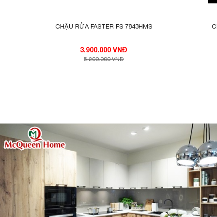
CHẬU RỬA FASTER FS 7843HMS
C
3.900.000 VNĐ
5.200.000 VNĐ