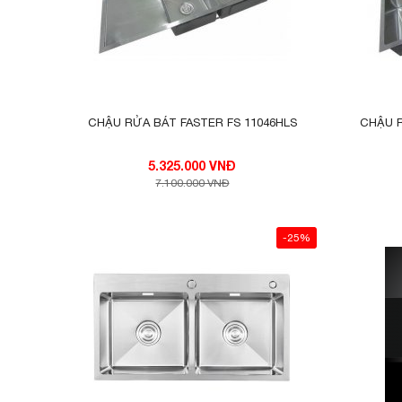
CHẬU RỬA BÁT FASTER FS 11046HLS
5.325.000 VNĐ
7.100.000 VNĐ
-25%