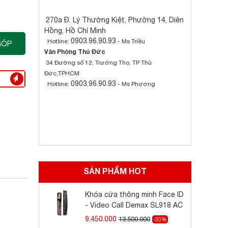
270a Đ. Lý Thường Kiệt, Phường 14, Diên
Hồng, Hồ Chí Minh
0903.96.90.93
Hotline:
- Ms Triều
GÓP
Văn Phòng Thủ Đức
34 Đường số 12, Trường Thọ, TP Thủ
Đức,TPHCM
0903.96.90.93
Hotline:
- Ms Phương
SẢN PHẨM HOT
Khóa cửa thông minh Face ID
- Video Call Demax SL918 AC
9.450.000
13.500.000
-30%