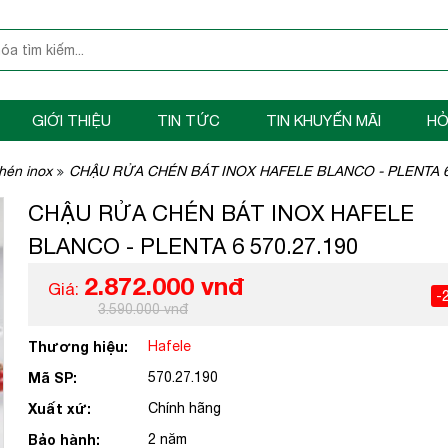
GIỚI THIỆU
TIN TỨC
TIN KHUYẾN MÃI
HỎ
hén inox
CHẬU RỬA CHÉN BÁT INOX HAFELE BLANCO - PLENTA 6
CHẬU RỬA CHÉN BÁT INOX HAFELE
BLANCO - PLENTA 6 570.27.190
2.872.000 vnđ
Giá:
-
3.590.000 vnđ
Thương hiệu:
Hafele
Mã SP:
570.27.190
Xuất xứ:
Chính hãng
Bảo hành:
2 năm