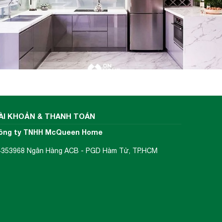
ÀI KHOẢN & THANH TOÁN
ông ty TNHH McQueen Home
4353968 Ngân Hàng ACB - PGD Hàm Tử, TP.HCM