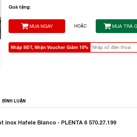
Quà tặng:
MUA NGAY
HOẶC
MUA TRẢ 
Nhập SĐT, Nhận Voucher Giảm 10%
BÌNH
LUẬN
inox Hafele Blanco - PLENTA 6 570.27.199