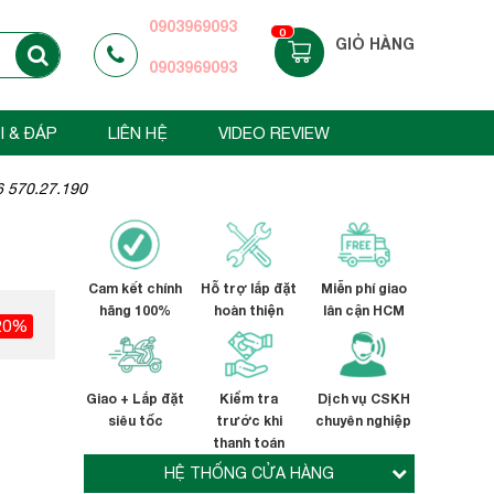
0903969093
0
GIỎ HÀNG
0903969093
I & ĐÁP
LIÊN HỆ
VIDEO REVIEW
 570.27.190
Cam kết chính
Hỗ trợ lắp đặt
Miễn phí giao
hãng 100%
hoàn thiện
lân cận HCM
20%
Giao + Lắp đặt
Kiểm tra
Dịch vụ CSKH
siêu tốc
trước khi
chuyên nghiệp
thanh toán
HỆ THỐNG CỬA HÀNG