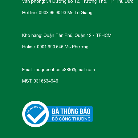
Văn phòng: 34 Đường số 12, Trường Thọ, TP Thủ Đức
Hotline: 0903.96.90.93 Ms Lê Giang
Kho hàng: Quận Tân Phú, Quận 12 - TP.HCM
Holine: 0901.990.646 Ms Phương
Email: mcqueenhome885@gmail.com
MST: 0316534946