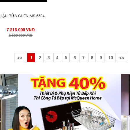
HẬU RỬA CHÉN MS 6304
7.216.000 VNĐ
8.800.000 VNĐ
<<
1
2
3
4
5
6
7
8
9
10
>>