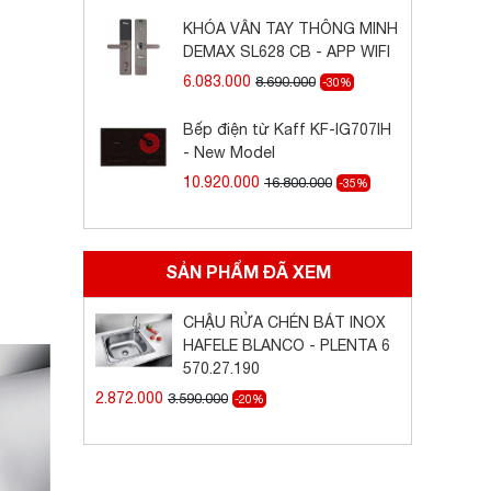
KHÓA VÂN TAY THÔNG MINH
DEMAX SL628 CB - APP WIFI
6.083.000
8.690.000
-30%
Bếp điện từ Kaff KF-IG707IH
- New Model
10.920.000
16.800.000
-35%
SẢN PHẨM ĐÃ XEM
CHẬU RỬA CHÉN BÁT INOX
HAFELE BLANCO - PLENTA 6
570.27.190
2.872.000
3.590.000
-20%