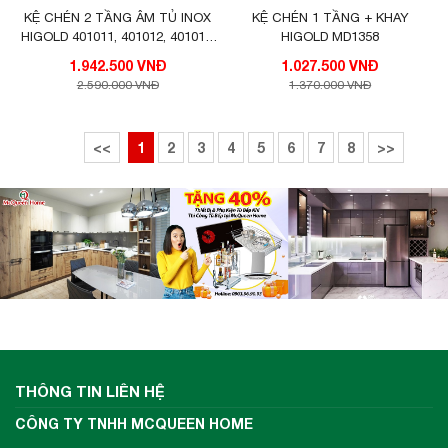
KỆ CHÉN 2 TẦNG ÂM TỦ INOX
KỆ CHÉN 1 TẦNG + KHAY
HIGOLD 401011, 401012, 401013,
HIGOLD MD1358
401014
1.942.500 VNĐ
1.027.500 VNĐ
2.590.000 VNĐ
1.370.000 VNĐ
<<
1
2
3
4
5
6
7
8
>>
THÔNG TIN LIÊN HỆ
CÔNG TY TNHH MCQUEEN HOME