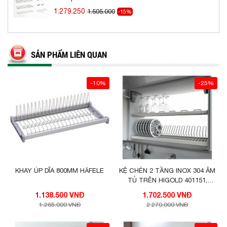
1.279.250
1.505.000
-15%
SẢN PHẨM LIÊN QUAN
-10%
-25%
KHAY ÚP DĨA 800MM HÄFELE
KỆ CHÉN 2 TẦNG INOX 304 ÂM
TỦ TRÊN HIGOLD 401151,
401152, 401153, 401154
1.138.500 VNĐ
1.702.500 VNĐ
1.265.000 VNĐ
2.270.000 VNĐ