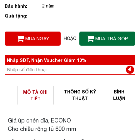
Bảo hành:
2 năm
Quà tặng:
MUA NGAY
HOẶC
MUA TRẢ GÓP
Nhập SĐT, Nhận Voucher Giảm 10%
THÔNG SỐ
KỸ
BÌNH
MÔ TẢ
CHI
THUẬT
LUẬN
TIẾT
Giá úp chén dĩa, ECONO
Cho chiều rộng tủ 600 mm