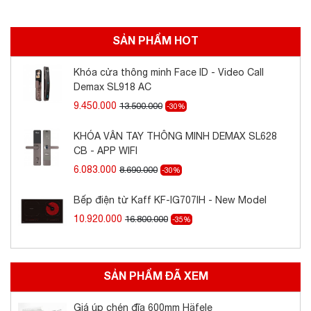
SẢN PHẨM HOT
Khóa cửa thông minh Face ID - Video Call
Demax SL918 AC
9.450.000
13.500.000
-30%
KHÓA VÂN TAY THÔNG MINH DEMAX SL628
CB - APP WIFI
6.083.000
8.690.000
-30%
Bếp điện từ Kaff KF-IG707IH - New Model
10.920.000
16.800.000
-35%
SẢN PHẨM ĐÃ XEM
Giá úp chén đĩa 600mm Häfele