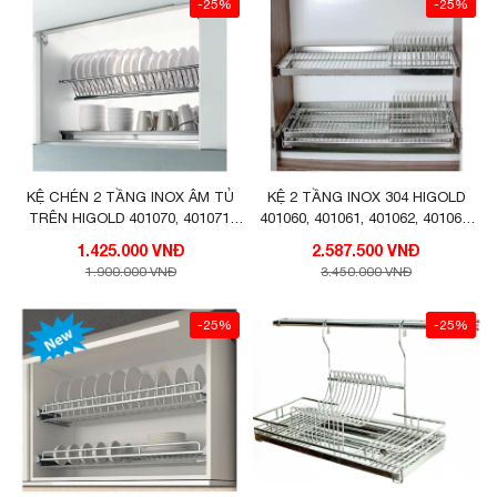
-25%
-25%
KỆ CHÉN 2 TẦNG INOX ÂM TỦ
KỆ 2 TẦNG INOX 304 HIGOLD
TRÊN HIGOLD 401070, 401071,
401060, 401061, 401062, 401063,
401072, 401073, 401074
401064
1.425.000 VNĐ
2.587.500 VNĐ
1.900.000 VNĐ
3.450.000 VNĐ
-25%
-25%