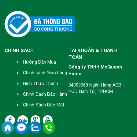
CHÍNH SÁCH
TÀI KHOẢN & THANH
TOÁN
Hướng Dẫn Mua
Công ty TNHH McQueen
Hàng
Chính sách Giao hàng
Home
- Nhận hàng
Hình Thức Thanh
34353968 Ngân Hàng ACB -
PGD Hàm Tử, TP.HCM
Toán
Chính Sách Bảo Hành
- Đổi Trả
Chính Sách Bảo Mật
Thông Tin