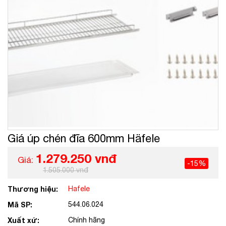
Giá úp chén đĩa 600mm Häfele
1.279.250 vnđ
Giá:
-15%
1.505.000 vnđ
Thương hiệu:
Hafele
Mã SP:
544.06.024
Xuất xứ:
Chính hãng