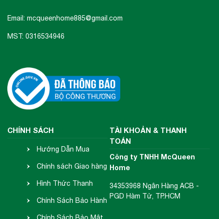
Email: mcqueenhome885@gmail.com
MST: 0316534946
CHÍNH SÁCH
TÀI KHOẢN & THANH
TOÁN
Hướng Dẫn Mua
Công ty TNHH McQueen
Hàng
Chính sách Giao hàng
Home
- Nhận hàng
Hình Thức Thanh
34353968 Ngân Hàng ACB -
PGD Hàm Tử, TP.HCM
Toán
Chính Sách Bảo Hành
- Đổi Trả
Chính Sách Bảo Mật