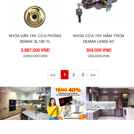
KHÓA VÂN TAY CỬA PHÒNG
KHÓA CỬA TAY NẮM TRÒN
DEMAX SL106 YL
DEMAX LK900 AC
2.887.500 VNĐ
304.000 VNĐ
3.850.000 VNĐ
380.000 VNĐ
<<
1
2
3
>>