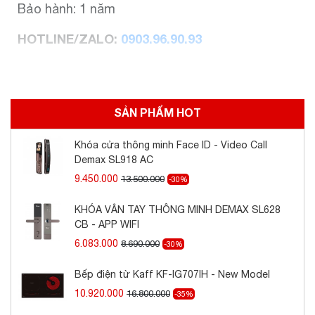
Bảo hành: 1 năm
HOTLINE/ZALO:
0903.96.90.93
SẢN PHẨM HOT
Khóa cửa thông minh Face ID - Video Call
Demax SL918 AC
9.450.000
13.500.000
-30%
KHÓA VÂN TAY THÔNG MINH DEMAX SL628
CB - APP WIFI
6.083.000
8.690.000
-30%
Bếp điện từ Kaff KF-IG707IH - New Model
10.920.000
16.800.000
-35%