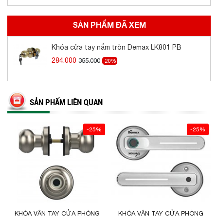
SẢN PHẨM ĐÃ XEM
Khóa cửa tay nắm tròn Demax LK801 PB
284.000
355.000
-20%
SẢN PHẨM LIÊN QUAN
-25%
-25%
KHÓA VÂN TAY CỬA PHÒNG
KHÓA VÂN TAY CỬA PHÒNG