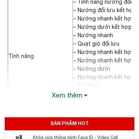
– Tính năng nướng đối lư
– Nướng đối lưu kết hợp
– Nướng nhanh kết hợp n
– Nướng dưới kết hợp q
– Nướng nhanh
– Quạt gió đối lưu
– Nướng nhanh kết hợp n
Tính năng
– Nướng nhanh kết hợp 
– Nướng dưới
– Nướng nhanh kết hợp 
– Dã đông
– Hệ thống làm sạch thô
Xem thêm
– Hệ thống quạt thông gi
– Đồng hồ hẹn giờ
– Dung tích: 60L
SẢN PHẨM HOT
Thông số kỹ thuật
– Công suất: 3650W
– Nhiệt độ nướng: 50-250
Khóa cửa thông minh Face ID - Video Call