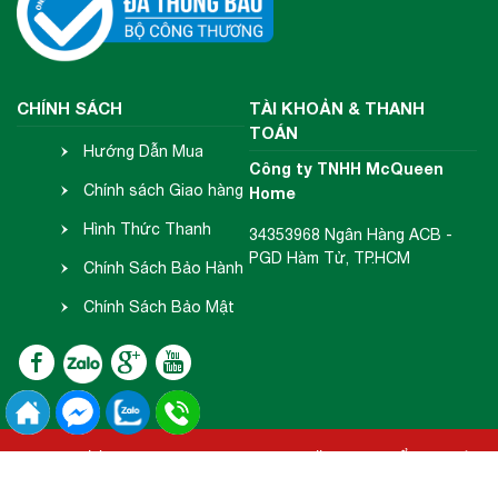
CHÍNH SÁCH
TÀI KHOẢN & THANH
TOÁN
Hướng Dẫn Mua
Công ty TNHH McQueen
Hàng
Chính sách Giao hàng
Home
- Nhận hàng
Hình Thức Thanh
34353968 Ngân Hàng ACB -
PGD Hàm Tử, TP.HCM
Toán
Chính Sách Bảo Hành
- Đổi Trả
Chính Sách Bảo Mật
Thông Tin
2018 Copyright © McQueen Home.
Đang online:
113
| Tổng truy cập:
15605431