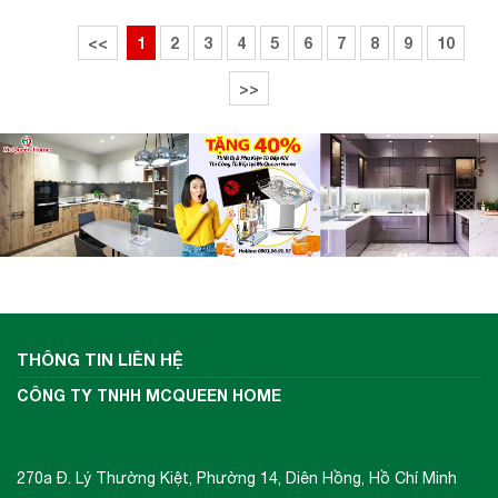
<<
1
2
3
4
5
6
7
8
9
10
>>
THÔNG TIN LIÊN HỆ
CÔNG TY TNHH MCQUEEN HOME
270a Đ. Lý Thường Kiệt, Phường 14, Diên Hồng, Hồ Chí Minh