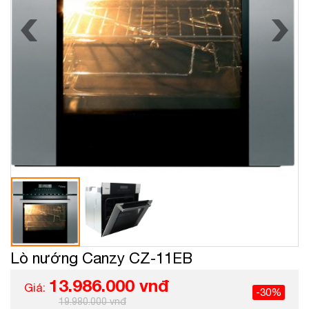
Lò nướng Canzy CZ-11EB
13.986.000 vnđ
Giá:
-30%
19.980.000 vnđ