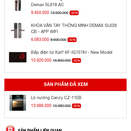
Demax SL918 AC
Điện áp
220-240V/50-60Hz
9.450.000
13.500.000
-30%
Kích thước
595x590x572mm
Kích thước âm tủ
560x583x550mm
KHÓA VÂN TAY THÔNG MINH DEMAX SL628
CB - APP WIFI
6.083.000
8.690.000
-30%
Bếp điện từ Kaff KF-IG707IH - New Model
10.920.000
16.800.000
-35%
SẢN PHẨM ĐÃ XEM
Lò nướng Canzy CZ-11EB
13.986.000
19.980.000
-30%
SẢN PHẨM LIÊN QUAN