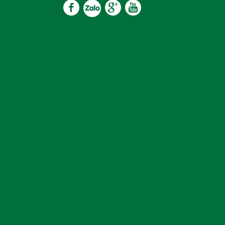
59I:
 khả năng chịu nhiệt và chiếu sáng trong lò giúp qu
àng hơn.
y giúp bạn rã đông thực phẩm, thức ăn một cách 
thức ăn đi chế biến ngay, không còn phải chờ đợi thờ