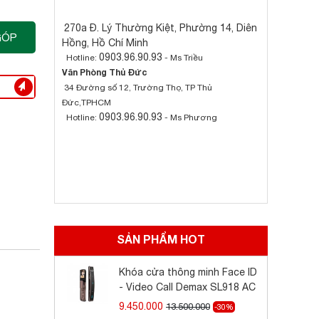
270a Đ. Lý Thường Kiệt, Phường 14, Diên
GÓP
Hồng, Hồ Chí Minh
0903.96.90.93
Hotline:
- Ms Triều
Văn Phòng Thủ Đức
34 Đường số 12, Trường Thọ, TP Thủ
Đức,TPHCM
0903.96.90.93
Hotline:
- Ms Phương
SẢN PHẨM HOT
Khóa cửa thông minh Face ID
- Video Call Demax SL918 AC
9.450.000
13.500.000
-30%