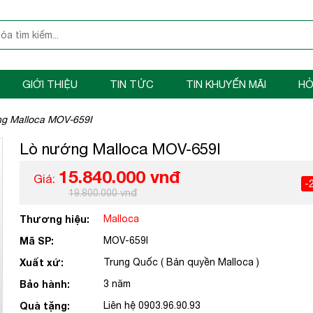
GIỚI THIỆU
TIN TỨC
TIN KHUYẾN MÃI
HỎ
g Malloca MOV-659I
Lò nướng Malloca MOV-659I
15.840.000 vnđ
Giá:
-
19.800.000 vnđ
Thương hiệu:
Malloca
Mã SP:
MOV-659I
Xuất xứ:
Trung Quốc ( Bản quyền Malloca )
Bảo hành:
3 năm
Quà tặng:
Liên hệ 0903.96.90.93