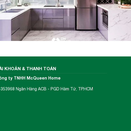
ÀI KHOẢN & THANH TOÁN
ông ty TNHH McQueen Home
4353968 Ngân Hàng ACB - PGD Hàm Tử, TP.HCM