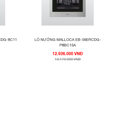
ợp với
món ăn
CDG-8C11
LÒ NƯỚNG MALLOCA EB-56ERCDG-
P8BC15A
12.936.000 VNĐ
 thơm
16.170.000 VNĐ
 quạt,
 linh
ho gia
trẻ em