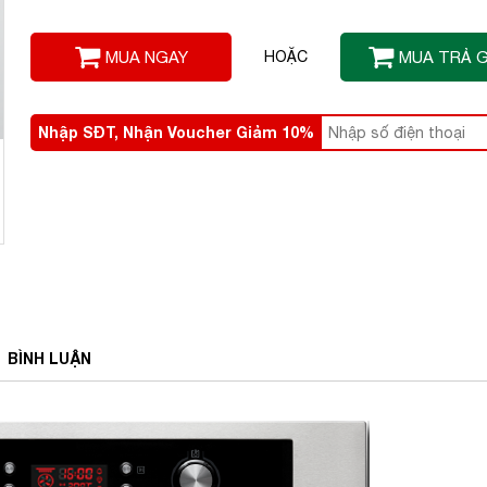
MUA NGAY
HOẶC
MUA TRẢ 
Nhập SĐT, Nhận Voucher Giảm 10%
BÌNH
LUẬN