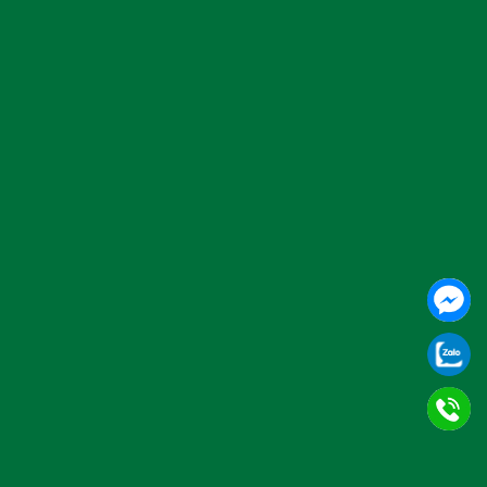
an sát
nhanh
i gian