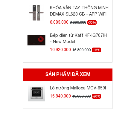
KHÓA VÂN TAY THÔNG MINH
DEMAX SL628 CB - APP WIFI
6.083.000
8.690.000
-30%
Bếp điện từ Kaff KF-IG707IH
- New Model
10.920.000
16.800.000
-35%
SẢN PHẨM ĐÃ XEM
Lò nướng Malloca MOV-659I
15.840.000
19.800.000
-20%