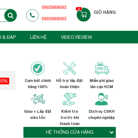
0903969093
0
GIỎ HÀNG
0903969093
I & ĐÁP
LIÊN HỆ
VIDEO REVIEW
20%
Cam kết chính
Hỗ trợ lắp đặt
Miễn phí giao
hãng 100%
hoàn thiện
lân cận HCM
Giao + Lắp đặt
Kiểm tra
Dịch vụ CSKH
siêu tốc
trước khi
chuyên nghiệp
thanh toán
HỆ THỐNG CỬA HÀNG