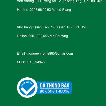
Văn phòng: 34 Đường số 12, Trường Thọ, TP Thủ Đức
Hotline: 0903.96.90.93 Ms Lê Giang
Kho hàng: Quận Tân Phú, Quận 12 - TP.HCM
Holine: 0901.990.646 Ms Phương
TỔNG QUAN
Email: mcqueenhome885@gmail.com
Các chức năng của lò nướng Malloca MOV-6
MST: 0316534946
- Đèn phụ trợ: Hệ thống đèn của lò có
thực phẩm trong quá trình nướng dễ d
- Chức năng rã đông: Chức năng nà
chóng và dễ dàng, sau đó có thể mang 
thức ăn rã đông.