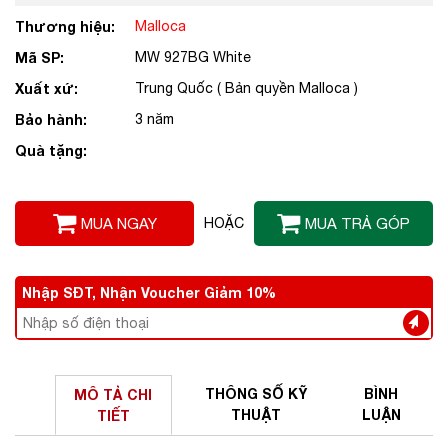
Thương hiệu:
Malloca
Mã SP:
MW 927BG White
Xuất xứ:
Trung Quốc ( Bản quyền Malloca )
Bảo hành:
3 năm
Quà tặng:
MUA NGAY
HOẶC
MUA TRẢ GÓP
Nhập SĐT, Nhận Voucher Giảm 10%
THÔNG SỐ
KỸ
BÌNH
MÔ TẢ
CHI
THUẬT
LUẬN
TIẾT