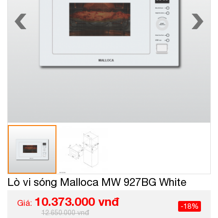
Lò vi sóng Malloca MW 927BG White
10.373.000 vnđ
Giá:
-18%
12.650.000 vnđ