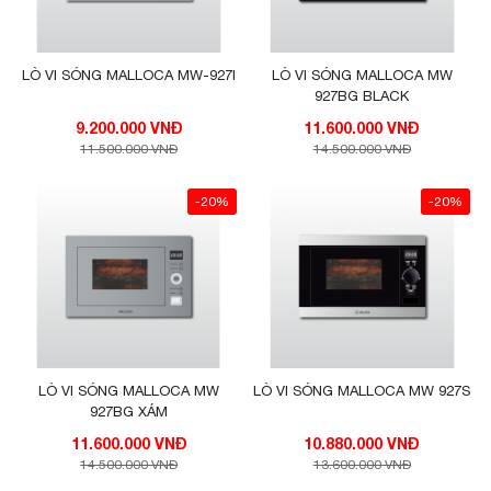
toàn hơn khi nấu nướng thức ăn ở nhiệt
độ cao.
LÒ VI SÓNG MALLOCA MW-927I
LÒ VI SÓNG MALLOCA MW
927BG BLACK
THÔNG SỐ
9.200.000 VNĐ
11.600.000 VNĐ
11.500.000 VNĐ
14.500.000 VNĐ
Thông số kĩ thuật lò vi sóng Malloca MW
927BG White:
-20%
-20%
LÒ VI SÓNG MALLOCA MW
LÒ VI SÓNG MALLOCA MW 927S
927BG XÁM
11.600.000 VNĐ
10.880.000 VNĐ
14.500.000 VNĐ
13.600.000 VNĐ