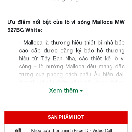
Ưu điểm nổi bật của lò vi sóng Malloca MW
927BG White:
- Malloca là thương hiệu thiết bị nhà bếp
cao cấp được đăng ký bảo hộ thương
hiệu từ Tây Ban Nha, các thiết kế lò vi
sóng – lò nướng Malloca đều mang đặc
trưng của phong cách châu Âu hiện đại,
tinh tế với các chức năng tiện dụng, thông
Xem thêm
minh.
- Thiết kế sang trọng, nhỏ gọn: thân máy
được làm từ vật liệu cao cấp thép không
SẢN PHẨM HOT
gỉ sáng đẹp, bền bỉ theo thời gian kết hợp
kính trắng cách nhiệt giúp người dùng dễ
Khóa cửa thông minh Face ID - Video Call