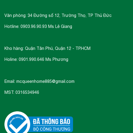
Văn phòng: 34 Đường số 12, Trường Thọ, TP Thủ Đức
Hotline: 0903.96.90.93 Ms Lê Giang
Kích thước lắp đặt lò vi sóng Malloca MW
Kho hàng: Quận Tân Phú, Quận 12 - TP.HCM
927BG White
Holine: 0901.990.646 Ms Phương
Email: mcqueenhome885@gmail.com
Loại lò: Lò vi sóng âm tủ.
Kích thước lò: W595 x D400 x H390mm.
MST: 0316534946
Dung tích: 27 lít.
Công suất: ​Vi sóng (vào): 1450W, vi sóng
(ra): 900W, công suất nướng: 1000W.
Điện áp: 220-240V/50Hz.