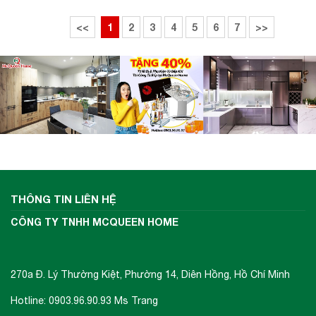
<<
1
2
3
4
5
6
7
>>
Các bộ phận của lò vi sóng Malloca MW 927BG
White
THÔNG TIN LIÊN HỆ
CÔNG TY TNHH MCQUEEN HOME
270a Đ. Lý Thường Kiệt, Phường 14, Diên Hồng, Hồ Chí Minh
Hotline: 0903.96.90.93 Ms Trang