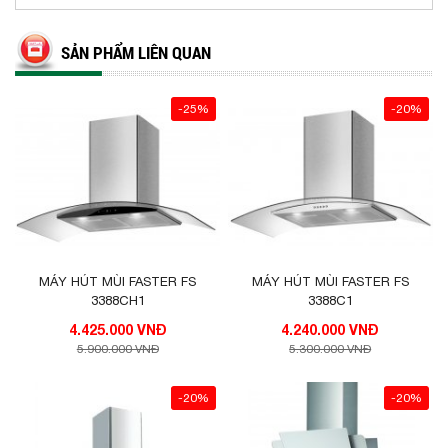
ống thoát hoặc máy có thể sử dụng than hoạt
tính để khử mùi tại chỗ
SẢN PHẨM LIÊN QUAN
-25%
-20%
MÁY HÚT MÙI FASTER FS
MÁY HÚT MÙI FASTER FS
3388CH1
3388C1
4.425.000 VNĐ
4.240.000 VNĐ
5.900.000 VNĐ
5.300.000 VNĐ
-20%
-20%