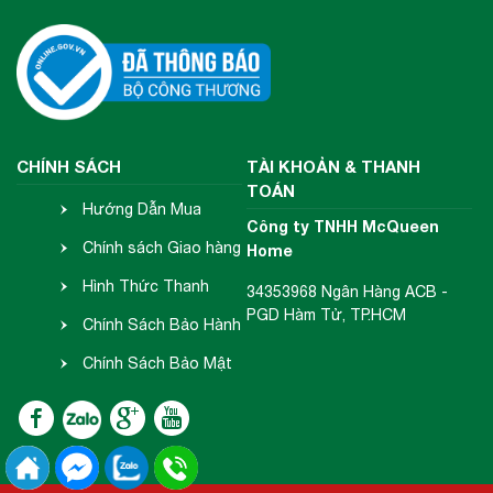
CHÍNH SÁCH
TÀI KHOẢN & THANH
TOÁN
Hướng Dẫn Mua
Công ty TNHH McQueen
Hàng
Chính sách Giao hàng
Home
- Nhận hàng
Hình Thức Thanh
34353968 Ngân Hàng ACB -
PGD Hàm Tử, TP.HCM
Toán
Chính Sách Bảo Hành
- Đổi Trả
Chính Sách Bảo Mật
Thông Tin