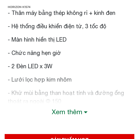
- Thân máy bằng thép không rỉ + kinh đen
- Hệ thống điều khiển điện tử, 3 tốc độ
- Màn hình hiển thị LED
- Chức năng hẹn giờ
- 2 Đèn LED x 3W
- Lưới lọc hợp kim nhôm
- Khử mùi bằng than hoạt tính và đường ống
thoát ra ngoài Ф 150
Xem thêm
- ​Kích thước: W900 x D465 x H (835 - 1215) mm
- Chất liệu máy làm bằng thếp không rỉ và kính
cường lực màu đen làm tăng độ an toàn cho