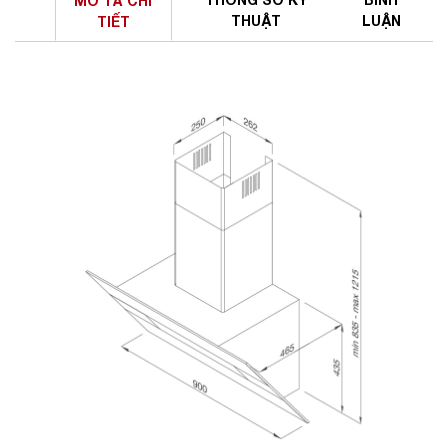
MÔ TẢ
CHI
THUẬT
LUẬN
TIẾT