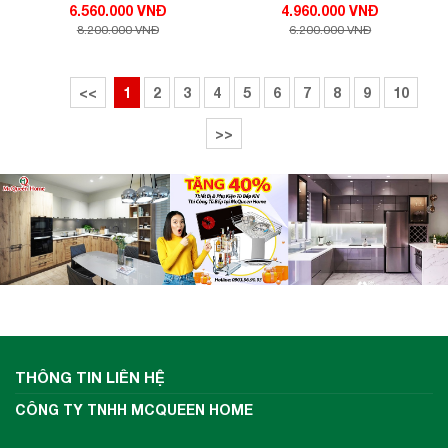
6.560.000 VNĐ
4.960.000 VNĐ
8.200.000 VNĐ
6.200.000 VNĐ
<<
1
2
3
4
5
6
7
8
9
10
>>
THÔNG TIN LIÊN HỆ
CÔNG TY TNHH MCQUEEN HOME