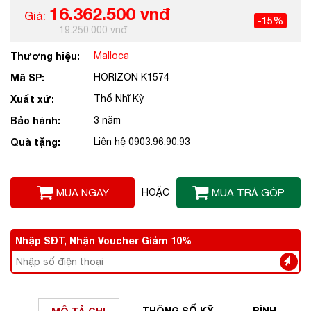
16.362.500 vnđ
Giá:
-15%
19.250.000 vnđ
Thương hiệu:
Malloca
Mã SP:
HORIZON K1574
Xuất xứ:
Thổ Nhĩ Kỳ
Bảo hành:
3 năm
Quà tặng:
Liên hệ 0903.96.90.93
MUA NGAY
HOẶC
MUA TRẢ GÓP
Nhập SĐT, Nhận Voucher Giảm 10%
THÔNG SỐ
KỸ
BÌNH