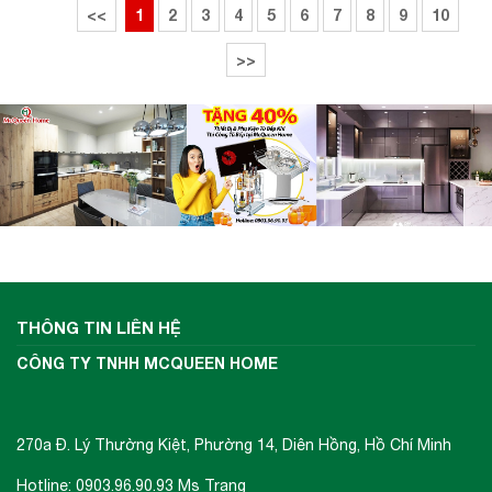
<<
1
2
3
4
5
6
7
8
9
10
>>
THÔNG TIN LIÊN HỆ
CÔNG TY TNHH MCQUEEN HOME
270a Đ. Lý Thường Kiệt, Phường 14, Diên Hồng, Hồ Chí Minh
Hotline: 0903.96.90.93 Ms Trang