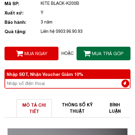
Mã SP:
KITE BLACK-K200B
Xuất xứ:
Ý
Bảo hành:
3 năm
Quà tặng:
Liên hệ 0903.96.90.93
MUA NGAY
HOẶC
MUA TRẢ GÓP
Nhập SĐT, Nhận Voucher Giảm 10%
THÔNG SỐ
KỸ
BÌNH
MÔ TẢ
CHI
THUẬT
LUẬN
TIẾT