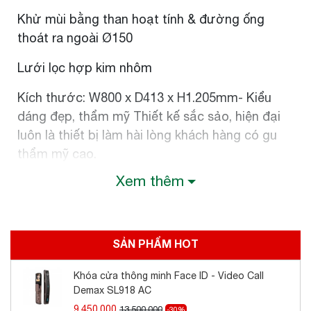
Khử mùi bằng than hoạt tính & đường ống
thoát ra ngoài Ø150
Lưới lọc hợp kim nhôm
Kích thước: W800 x D413 x H1.205mm- Kiểu
dáng đẹp, thẩm mỹ Thiết kế sắc sảo, hiện đại
luôn là thiết bị làm hài lòng khách hàng có gu
thẩm mỹ cao.
Xem thêm
- Thiết kế thép không gỉ phối kính trắng sang
trọng Thiết kế thép không gỉ phối kính trắng
sang trọng, hiện đại, dễ dàng đồng bộ với các
thiết bị khác, làm nổi bật bất kỳ không gian bếp.
SẢN PHẨM HOT
- Động cơ 4 tốc độ Động cơ 4 tốc độ kết hợp
công suất lớn, đảm bảo mùi thức ăn và khói
Khóa cửa thông minh Face ID - Video Call
Demax SL918 AC
được hút sạch nhanh chóng.
9.450.000
13.500.000
-30%