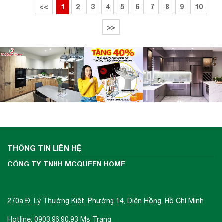
<<
1
2
3
4
5
6
7
8
9
10
>>
THÔNG TIN LIÊN HỆ
CÔNG TY TNHH MCQUEEN HOME
270a Đ. Lý Thường Kiệt, Phường 14, Diên Hồng, Hồ Chí Minh
Hotline: 0903.96.90.93 Ms Trang