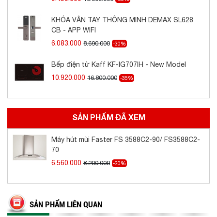
Kích thước: 700mm
KHÓA VÂN TAY THÔNG MINH DEMAX SL628
CB - APP WIFI
6.083.000
8.690.000
-30%
Bếp điện từ Kaff KF-IG707IH - New Model
10.920.000
16.800.000
-35%
SẢN PHẨM ĐÃ XEM
Máy hút mùi Faster FS 3588C2-90/ FS3588C2-
70
6.560.000
8.200.000
-20%
SẢN PHẨM LIÊN QUAN