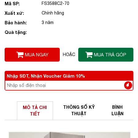
Mã SP:
FS3588C2-70
Xuất xứ:
Chính hãng
Bảo hành:
3 năm
Quà tặng:
MUA NGAY
HOẶC
MUA TRẢ GÓP
Nhập SĐT, Nhận Voucher Giảm 10%
THÔNG SỐ
KỸ
BÌNH
MÔ TẢ
CHI
THUẬT
LUẬN
TIẾT