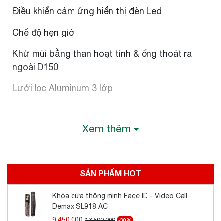
Điều khiển cảm ứng hiển thị đèn Led
Chế độ hẹn giờ
Khử mùi bằng than hoạt tính & ống thoát ra
ngoài D150
Lưới lọc Aluminum 3 lớp
Thông số kỹ thuật:
Xem thêm
Công suất động cơ: 198W
Công suất hút: 1000m3/h
SẢN PHẨM HOT
Độ ồn < 56Db
Khóa cửa thông minh Face ID - Video Call
Demax SL918 AC
Đèn Halogen 2 x 20W
9.450.000
13.500.000
-30%