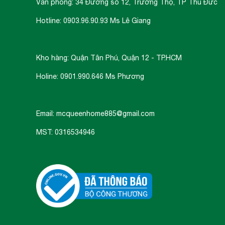
Văn phòng: 34 Đường số 12, Trường Thọ, TP Thủ Đức
Hotline: 0903.96.90.93 Ms Lê Giang
Kho hàng: Quận Tân Phú, Quận 12 - TP.HCM
Holine: 0901.990.646 Ms Phương
Email: mcqueenhome885@gmail.com
MST: 0316534946