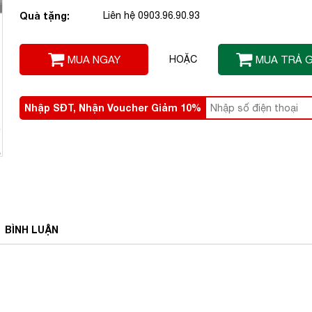
Quà tặng:
Liên hệ 0903.96.90.93
MUA NGAY
HOẶC
MUA TRẢ 
Nhập SĐT, Nhận Voucher Giảm 10%
BÌNH
LUẬN