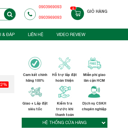
0903969093
0
GIỎ HÀNG
0903969093
I & ĐÁP
LIÊN HỆ
VIDEO REVIEW
Cam kết chính
Hỗ trợ lắp đặt
Miễn phí giao
hãng 100%
hoàn thiện
lân cận HCM
22%
Giao + Lắp đặt
Kiểm tra
Dịch vụ CSKH
siêu tốc
trước khi
chuyên nghiệp
thanh toán
HỆ THỐNG CỬA HÀNG