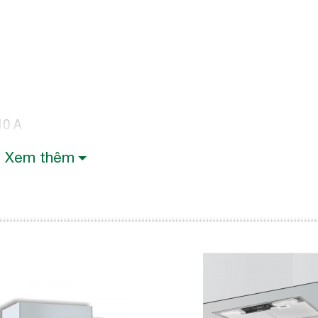
10 A
cắm
Xem thêm