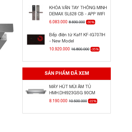
KHÓA VÂN TAY THÔNG MINH
DEMAX SL628 CB - APP WIFI
6.083.000
8.690.000
-30%
Bếp điện từ Kaff KF-IG707IH
- New Model
10.920.000
16.800.000
-35%
SẢN PHẨM ĐÃ XEM
MÁY HÚT MÙI ÂM TỦ
HMH.DHI923GSG 90CM
8.190.000
10.500.000
-22%