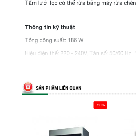
Tấm lưới lọc có thể rửa bằng máy rửa chén
Thông tin kỹ thuật
Tổng công suất: 186 W
Hiệu điện thế: 220 - 240V, Tần số: 50/60 Hz, 
Chiều dài dây cáp: 175cm, không kèm đầu 
Kích thước sản phẩm:
SẢN PHẨM LIÊN QUAN
90cm: 898R x 300S x 180C mm
HOTLINE/ZALO:
0903.96.90.93
-20%