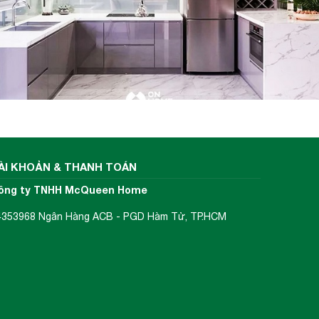
ÀI KHOẢN & THANH TOÁN
ông ty TNHH McQueen Home
4353968 Ngân Hàng ACB - PGD Hàm Tử, TP.HCM