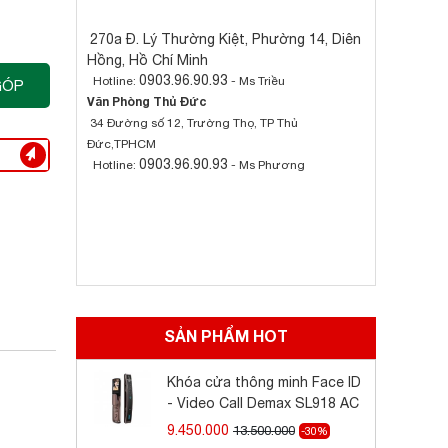
270a Đ. Lý Thường Kiệt, Phường 14, Diên
Hồng, Hồ Chí Minh
0903.96.90.93
Hotline:
- Ms Triều
GÓP
Văn Phòng Thủ Đức
34 Đường số 12, Trường Thọ, TP Thủ
Đức,TPHCM
0903.96.90.93
Hotline:
- Ms Phương
SẢN PHẨM HOT
Khóa cửa thông minh Face ID
- Video Call Demax SL918 AC
9.450.000
13.500.000
-30%