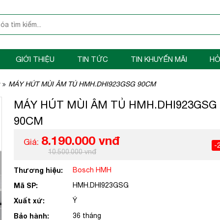
GIỚI THIỆU
TIN TỨC
TIN KHUYẾN MÃI
HỎ
MÁY HÚT MÙI ÂM TỦ HMH.DHI923GSG 90CM
MÁY HÚT MÙI ÂM TỦ HMH.DHI923GSG
90CM
8.190.000 vnđ
Giá:
-
10.500.000 vnđ
Thương hiệu:
Bosch HMH
Mã SP:
HMH.DHI923GSG
Xuất xứ:
Ý
Bảo hành:
36 tháng