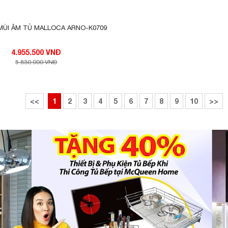
MÙI ÂM TỦ MALLOCA ARNO-K0709
4.955.500 VNĐ
5.830.000 VNĐ
<<
1
2
3
4
5
6
7
8
9
10
>>