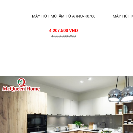
MÁY HÚT MÙI ÂM TỦ ARNO-K0706
MÁY HÚT 
4.207.500 VNĐ
4.950.000 VNĐ