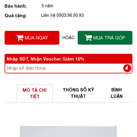
Bảo hành:
3 năm
Quà tặng:
Liên hệ 0903.96.90.93
MUA NGAY
HOẶC
MUA TRẢ GÓP
Nhập SĐT, Nhận Voucher Giảm 10%
THÔNG SỐ
KỸ
BÌNH
MÔ TẢ
CHI
THUẬT
LUẬN
TIẾT