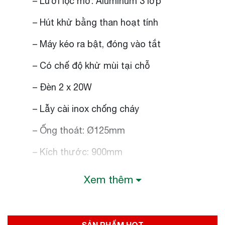
– Lưới lọc mỡ: Aluminum 3 lớp
– Hút khử bằng than hoạt tính
– Máy kéo ra bật, đóng vào tắt
– Có chế độ khử mùi tại chỗ
– Đèn 2 x 20W
– Lẫy cài inox chống cháy
– Ống thoát: Ø125mm
– Kích thước: 900mm
Xem thêm
SẢN PHẨM HOT