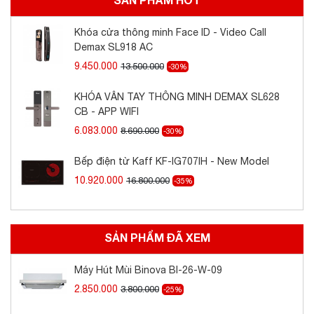
Khóa cửa thông minh Face ID - Video Call
Demax SL918 AC
9.450.000
13.500.000
-30%
KHÓA VÂN TAY THÔNG MINH DEMAX SL628
CB - APP WIFI
6.083.000
8.690.000
-30%
Bếp điện từ Kaff KF-IG707IH - New Model
10.920.000
16.800.000
-35%
SẢN PHẨM ĐÃ XEM
Máy Hút Mùi Binova BI-26-W-09
2.850.000
3.800.000
-25%