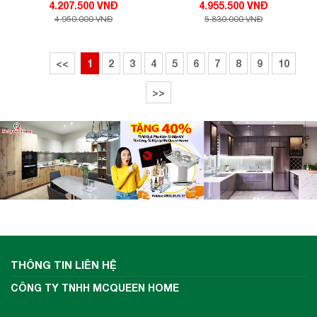
4.207.500 VNĐ
4.955.500 VNĐ
4.950.000 VNĐ
5.830.000 VNĐ
<<
1
2
3
4
5
6
7
8
9
10
>>
THÔNG TIN LIÊN HỆ
CÔNG TY TNHH MCQUEEN HOME