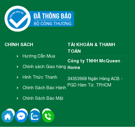
CHÍNH SÁCH
TÀI KHOẢN & THANH
TOÁN
Hướng Dẫn Mua
Công ty TNHH McQueen
Hàng
Chính sách Giao hàng
Home
- Nhận hàng
Hình Thức Thanh
34353968 Ngân Hàng ACB -
PGD Hàm Tử, TP.HCM
Toán
Chính Sách Bảo Hành
- Đổi Trả
Chính Sách Bảo Mật
Thông Tin