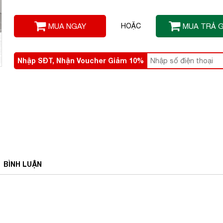
MUA NGAY
HOẶC
MUA TRẢ 
Nhập SĐT, Nhận Voucher Giảm 10%
BÌNH
LUẬN