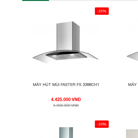
-25%
MÁY HÚT MÙI FASTER FS 3388CH1
MÁY 
4.425.000 VNĐ
5.900.000 VNĐ
-20%