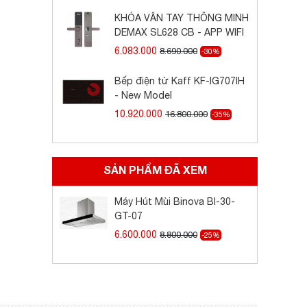
KHÓA VÂN TAY THÔNG MINH
DEMAX SL628 CB - APP WIFI
6.083.000
8.690.000
-30%
Bếp điện từ Kaff KF-IG707IH
- New Model
10.920.000
16.800.000
-35%
SẢN PHẨM ĐÃ XEM
Máy Hút Mùi Binova BI-30-
GT-07
6.600.000
8.800.000
-25%