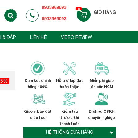
0903969093
0
GIỎ HÀNG
0903969093
I & ĐÁP
LIÊN HỆ
VIDEO REVIEW
25%
Cam kết chính
Hỗ trợ lắp đặt
Miễn phí giao
hãng 100%
hoàn thiện
lân cận HCM
Giao + Lắp đặt
Kiểm tra
Dịch vụ CSKH
siêu tốc
trước khi
chuyên nghiệp
thanh toán
HỆ THỐNG CỬA HÀNG