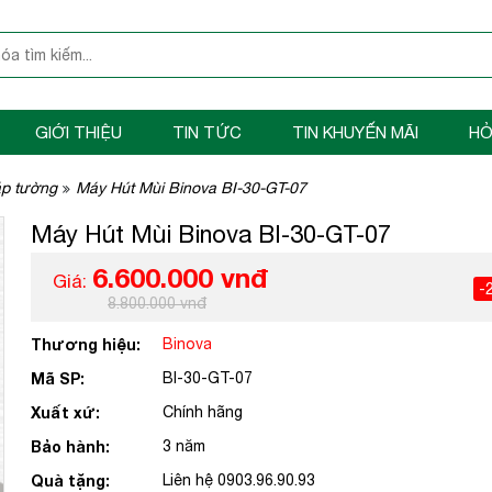
GIỚI THIỆU
TIN TỨC
TIN KHUYẾN MÃI
HỎ
áp tường
Máy Hút Mùi Binova BI-30-GT-07
Máy Hút Mùi Binova BI-30-GT-07
6.600.000 vnđ
Giá:
-
8.800.000 vnđ
Thương hiệu:
Binova
Mã SP:
BI-30-GT-07
Xuất xứ:
Chính hãng
Bảo hành:
3 năm
Quà tặng:
Liên hệ 0903.96.90.93