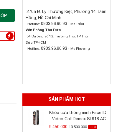
270a Đ. Lý Thường Kiệt, Phường 14, Diên
GÓP
Hồng, Hồ Chí Minh
0903.96.90.93
Hotline:
- Ms Triều
Văn Phòng Thủ Đức
34 Đường số 12, Trường Thọ, TP Thủ
Đức,TPHCM
0903.96.90.93
Hotline:
- Ms Phương
SẢN PHẨM HOT
Khóa cửa thông minh Face ID
- Video Call Demax SL918 AC
9.450.000
13.500.000
-30%