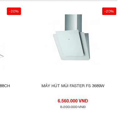
-20%
-20%
388CH
MÁY HÚT MÙI FASTER FS 3689W
6.560.000 VNĐ
8.200.000 VNĐ