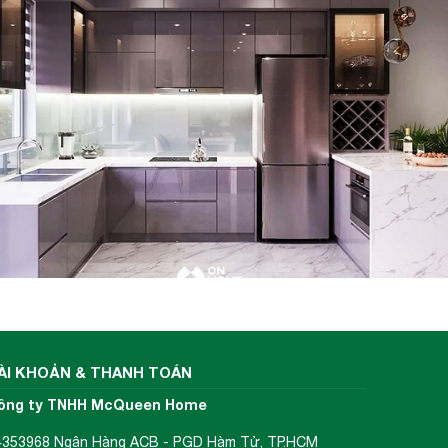
ÀI KHOẢN & THANH TOÁN
ông ty TNHH McQueen Home
4353968 Ngân Hàng ACB - PGD Hàm Tử, TP.HCM