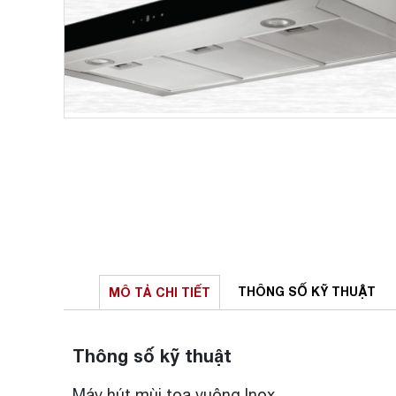
THÔNG SỐ
KỸ THUẬT
MÔ TẢ
CHI TIẾT
Thông số kỹ thuật
Máy hút mùi toa vuông Inox