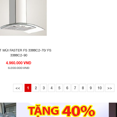
 MÙI FASTER FS 3388C2-70/ FS
3388C2-90
4.960.000 VNĐ
6.200.000 VNĐ
<<
1
2
3
4
5
6
7
8
9
10
>>