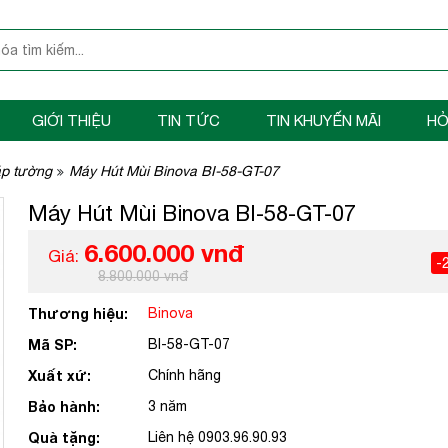
GIỚI THIỆU
TIN TỨC
TIN KHUYẾN MÃI
HỎ
áp tường
Máy Hút Mùi Binova BI-58-GT-07
Máy Hút Mùi Binova BI-58-GT-07
6.600.000 vnđ
Giá:
-
8.800.000 vnđ
Thương hiệu:
Binova
Mã SP:
BI-58-GT-07
Xuất xứ:
Chính hãng
Bảo hành:
3 năm
Quà tặng:
Liên hệ 0903.96.90.93