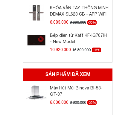
KHÓA VÂN TAY THÔNG MINH
DEMAX SL628 CB - APP WIFI
6.083.000
8.690.000
-30%
Bếp điện từ Kaff KF-IG707IH
- New Model
10.920.000
16.800.000
-35%
SẢN PHẨM ĐÃ XEM
Máy Hút Mùi Binova BI-58-
GT-07
6.600.000
8.800.000
-25%