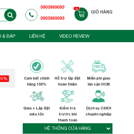
0903969093
0
GIỎ HÀNG
0903969093
I & ĐÁP
LIÊN HỆ
VIDEO REVIEW
25%
Cam kết chính
Hỗ trợ lắp đặt
Miễn phí giao
hãng 100%
hoàn thiện
lân cận HCM
Giao + Lắp đặt
Kiểm tra
Dịch vụ CSKH
siêu tốc
trước khi
chuyên nghiệp
thanh toán
HỆ THỐNG CỬA HÀNG