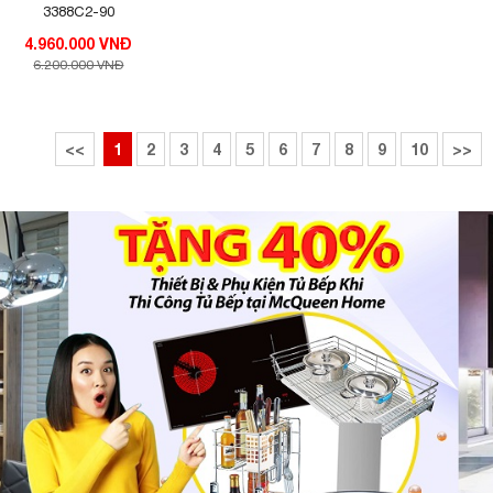
3388C2-90
4.960.000 VNĐ
6.200.000 VNĐ
<<
1
2
3
4
5
6
7
8
9
10
>>