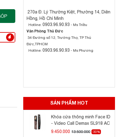
270a Đ. Lý Thường Kiệt, Phường 14, Diên
GÓP
Hồng, Hồ Chí Minh
0903.96.90.93
Hotline:
- Ms Triều
Văn Phòng Thủ Đức
34 Đường số 12, Trường Thọ, TP Thủ
Đức,TPHCM
0903.96.90.93
Hotline:
- Ms Phương
SẢN PHẨM HOT
Khóa cửa thông minh Face ID
- Video Call Demax SL918 AC
9.450.000
13.500.000
-30%