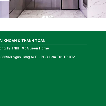
ÀI KHOẢN & THANH TOÁN
ông ty TNHH McQueen Home
4353968 Ngân Hàng ACB - PGD Hàm Tử, TP.HCM