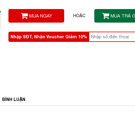
MUA NGAY
HOẶC
MUA TRẢ 
Nhập SĐT, Nhận Voucher Giảm 10%
BÌNH
LUẬN