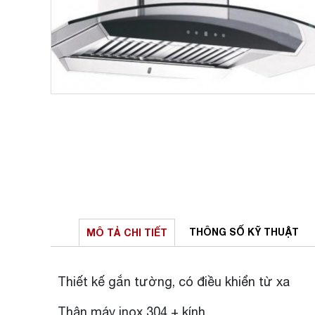
THÔNG SỐ
KỸ THUẬT
MÔ TẢ
CHI TIẾT
Thiết kế gắn tường, có điều khiển từ xa
Thân máy inox 304 + kính