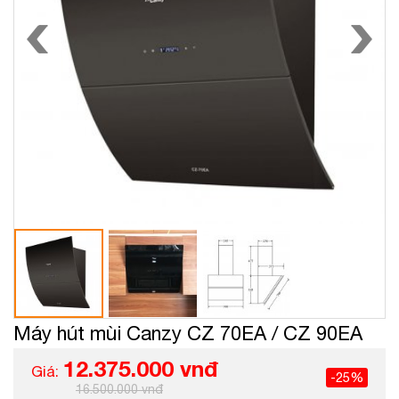
Máy hút mùi Canzy CZ 70EA / CZ 90EA
12.375.000 vnđ
Giá:
-25%
16.500.000 vnđ