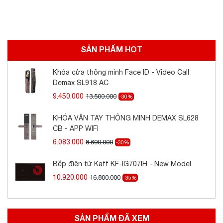
SẢN PHẨM HOT
Khóa cửa thông minh Face ID - Video Call
Demax SL918 AC
9.450.000
13.500.000
-30%
KHÓA VÂN TAY THÔNG MINH DEMAX SL628
CB - APP WIFI
6.083.000
8.690.000
-30%
Bếp điện từ Kaff KF-IG707IH - New Model
10.920.000
16.800.000
-35%
SẢN PHẨM ĐÃ XEM