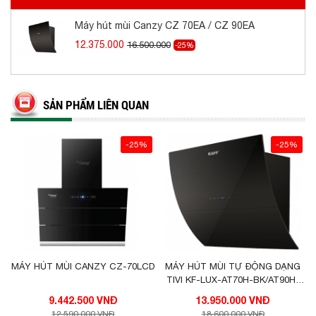
Máy hút mùi Canzy CZ 70EA / CZ 90EA
12.375.000
16.500.000
-25%
SẢN PHẨM LIÊN QUAN
-25%
-25%
MÁY HÚT MÙI CANZY CZ-70LCD
MÁY HÚT MÙI TỰ ĐỘNG DẠNG
TIVI KF-LUX-AT70H-BK/AT90H-
BK
9.442.500 VNĐ
13.950.000 VNĐ
12.590.000 VNĐ
18.600.000 VNĐ