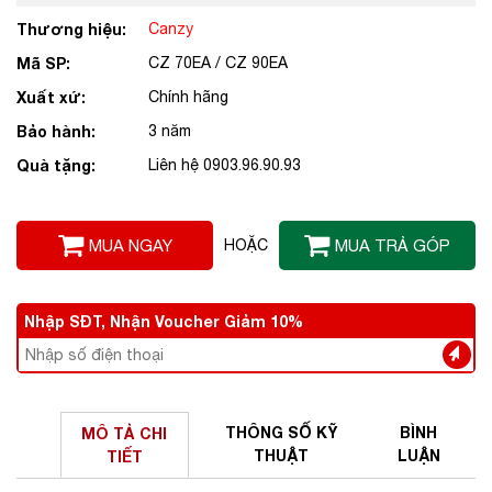
Thương hiệu:
Canzy
Mã SP:
CZ 70EA / CZ 90EA
Xuất xứ:
Chính hãng
Bảo hành:
3 năm
Quà tặng:
Liên hệ 0903.96.90.93
MUA NGAY
HOẶC
MUA TRẢ GÓP
Nhập SĐT, Nhận Voucher Giảm 10%
THÔNG SỐ
KỸ
BÌNH
MÔ TẢ
CHI
THUẬT
LUẬN
TIẾT