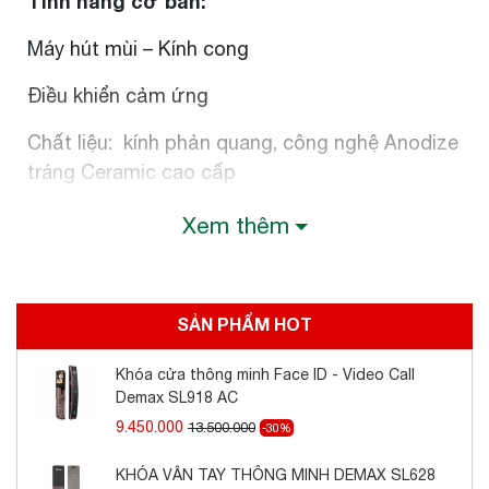
Tính năng cơ bản:
Máy hút mùi – Kính cong
Điều khiển cảm ứng
Chất liệu: kính phản quang, công nghệ Anodize
tráng Ceramic cao cấp
Thông số kỹ thuật:
Xem thêm
Lưới lọc mỡ bằng Alumium 5 lớp
Độ ồn < 45Db
SẢN PHẨM HOT
Kích thước: 700/900mm
Khóa cửa thông minh Face ID - Video Call
Demax SL918 AC
9.450.000
13.500.000
-30%
Thông số kỹ thuật
KHÓA VÂN TAY THÔNG MINH DEMAX SL628