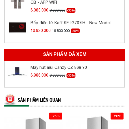
– Đèn Led siêu sáng tiết kiệm điện
CB - APP WIFI
6.083.000
8.690.000
-30%
– Điều khiển cảm ứng
Bếp điện từ Kaff KF-IG707IH - New Model
– Lưới lọc mỡ bằng Alumium 5 lớp
10.920.000
16.800.000
-35%
– Chế độ hút đẩy ra ngoài hoặc khử mùi bằng
than hoạt tính
SẢN PHẨM ĐÃ XEM
Độ ồn < 45Db
Máy hút mùi Canzy CZ 868 90
Ống thoát 150mm
6.986.000
9.980.000
-30%
Kích thước 700/900mm
HOTLINE/ZALO:
0903.96.90.93
SẢN PHẨM LIÊN QUAN
-25%
-20%