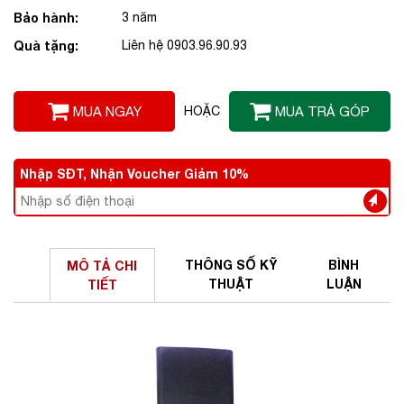
Bảo hành:
3 năm
Quà tặng:
Liên hệ 0903.96.90.93
MUA NGAY
HOẶC
MUA TRẢ GÓP
Nhập SĐT, Nhận Voucher Giảm 10%
THÔNG SỐ
KỸ
BÌNH
MÔ TẢ
CHI
THUẬT
LUẬN
TIẾT