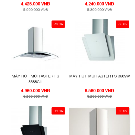
4.425.000 VNĐ
4.240.000 VNĐ
5.900.000 VNĐ
5.300.000 VNĐ
-20%
-20%
MÁY HÚT MÙI FASTER FS
MÁY HÚT MÙI FASTER FS 3689W
3388CH
4.960.000 VNĐ
6.560.000 VNĐ
6.200.000 VNĐ
8.200.000 VNĐ
Công suất hút khỏe, động cơ turbin đôi
-20%
-20%
Máy hút mùi Eurosun EH-70K27S
được trang bị