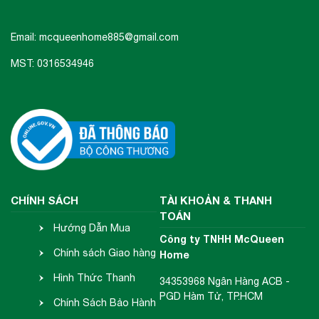
toàn ra ngoài trời.
Email: mcqueenhome885@gmail.com
MST: 0316534946
CHÍNH SÁCH
TÀI KHOẢN & THANH
TOÁN
Hướng Dẫn Mua
Công ty TNHH McQueen
Hàng
Chính sách Giao hàng
Home
Tiết kiệm điện năng và độ ồn không lớn
- Nhận hàng
Hình Thức Thanh
34353968 Ngân Hàng ACB -
PGD Hàm Tử, TP.HCM
Toán
Chính Sách Bảo Hành