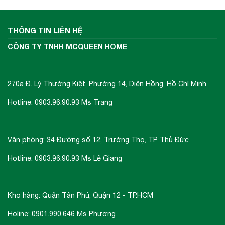
được hút lên bằng turbin
(hoặc động cơ
moter) và chuyển ra ngoài, còn bụi bẩn và các
hạt dầu mỡ sẽ bám lại lớp màng lọc, có thể dễ
THÔNG TIN LIÊN HỆ
dàng tháo ra để vệ sinh và thay mới thiết bị.
CÔNG TY TNHH MCQUEEN HOME
Khử mùi bằng than hoạt tính và ống thoát ra
270a Đ. Lý Thường Kiệt, Phường 14, Diên Hồng, Hồ Chí Minh
ngoài D150
Hotline: 0903.96.90.93 Ms Trang
Máy hút mùi Eurosun EH-70K27S
sử dụng
Văn phòng: 34 Đường số 12, Trường Thọ, TP Thủ Đức
phương pháp hút mùi trực tiếp
tức mùi
Hotline: 0903.96.90.93 Ms Lê Giang
được đẩy ra ngoài theo đường ống thoát D150.
Đồng thời chức năng khử mùi bằng than hoạt
tính sẽ giúp cho không khí trong phòng bếp
Kho hàng: Quận Tân Phú, Quận 12 - TP.HCM
luôn sạch sẽ. Cách thức này sẽ giúp máy có
Holine: 0901.990.646 Ms Phương
hiệu quả tới 100% và mùi sẽ được đẩy hoàn