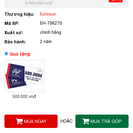
5.480.000 vnđ
Thương hiệu:
Eurosun
Mã SP:
EH-70K27S
Xuất xứ:
chính hãng
Bảo hành:
2 năm
Quà tặng:
500.000 vnđ
MUA NGAY
HOẶC
MUA TRẢ GÓP