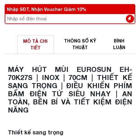
Nhập SĐT, Nhận Voucher Giảm 10%
THÔNG SỐ
KỸ
BÌNH
MÔ TẢ
CHI
THUẬT
LUẬN
TIẾT
MÁY HÚT MÙI EUROSUN EH-
70K27S | INOX | 70CM | THIẾT KẾ
SANG TRỌNG | ĐIỀU KHIỂN PHÍM
BẤM ĐIỆN TỬ SIÊU NHẠY | AN
TOÀN, BỀN BỈ VÀ TIẾT KIỆM ĐIỆN
NĂNG
Thiết kế sang trọng