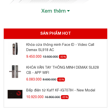
Xem thêm
Với kích thước 70cm máy có thể kết hợp
với rất nhiều kiểu bếp vì hầu hết các bếp
đều có kích thước tương xứng.
Máy phù
SẢN PHẨM HOT
hợp với những không gian rộng rãi sẽ tăng
Khóa cửa thông minh Face ID - Video Call
thêm vẻ sang trọng cho gian bếp của bạn. Chất
Demax SL918 AC
liệu của máy được làm bằng chất liệu inox và
9.450.000
13.500.000
-30%
kính cường lực tăng độ bền cho máy và độ an
toàn cho người sử dụng.
KHÓA VÂN TAY THÔNG MINH DEMAX SL628
CB - APP WIFI
6.083.000
8.690.000
-30%
Bếp điện từ Kaff KF-IG707IH - New Model
10.920.000
16.800.000
-35%