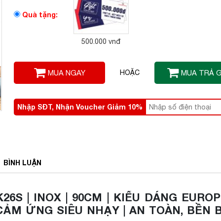
Quà tặng:
500.000 vnđ
MUA NGAY
HOẶC
MUA TRẢ 
Nhập SĐT, Nhận Voucher Giảm 10%
BÌNH
LUẬN
6S | INOX | 90CM | KIỂU DÁNG EURO
CẢM ỨNG SIÊU NHẠY | AN TOÀN, BỀN B