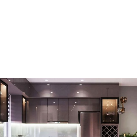
 suất
i thức