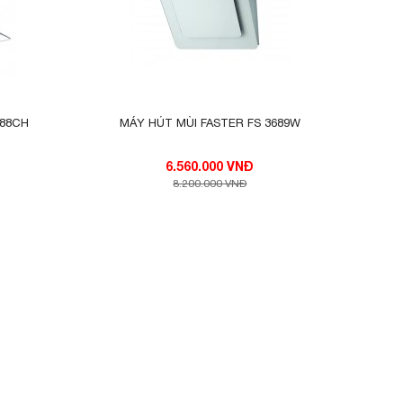
út phù
ng đèn
388CH
MÁY HÚT MÙI FASTER FS 3689W
n lợi.
áy gây
6.560.000 VNĐ
8.200.000 VNĐ