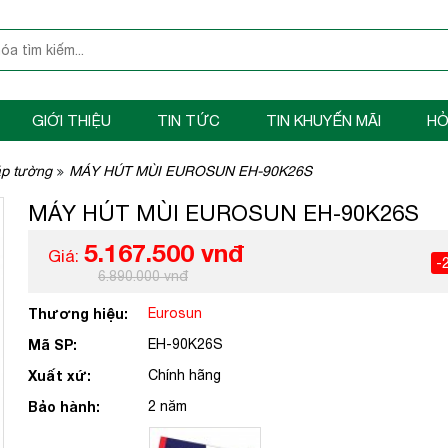
GIỚI THIỆU
TIN TỨC
TIN KHUYẾN MÃI
HỎ
áp tường
MÁY HÚT MÙI EUROSUN EH-90K26S
MÁY HÚT MÙI EUROSUN EH-90K26S
5.167.500 vnđ
Giá:
-
6.890.000 vnđ
Thương hiệu:
Eurosun
Mã SP:
EH-90K26S
Xuất xứ:
Chính hãng
Bảo hành:
2 năm