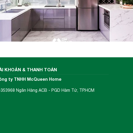
c.
Máy
t hút,
huyển
inh và
ÀI KHOẢN & THANH TOÁN
ông ty TNHH McQueen Home
4353968 Ngân Hàng ACB - PGD Hàm Tử, TP.HCM