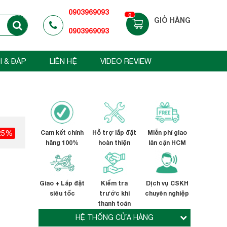
0903969093
0
GIỎ HÀNG
0903969093
I & ĐÁP
LIÊN HỆ
VIDEO REVIEW
25%
Cam kết chính
Hỗ trợ lắp đặt
Miễn phí giao
hãng 100%
hoàn thiện
lân cận HCM
Giao + Lắp đặt
Kiểm tra
Dịch vụ CSKH
siêu tốc
trước khi
chuyên nghiệp
thanh toán
HỆ THỐNG CỬA HÀNG