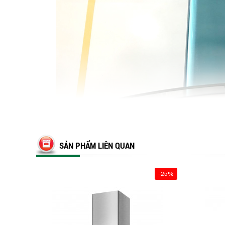
SẢN PHẨM LIÊN QUAN
-25%
Với kích thước 90cm máy có thể kết hợp 
thước tương xứng
. Máy phù hợp với nhữ
bếp của bạn. Chất liệu của máy được làm b