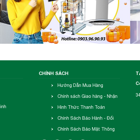
tắc của quạt thông gió kết hợp với các màng lọ
 toa inox bên ngoài, hệ thống dẫn khí, lưới lọc, quạ
n và bảng điều khiển tốc độ hút.
được hút lên bằng turbin
(hoặc động cơ moter) và c
 bám lại lớp màng lọc, có thể dễ dàng tháo ra để vệ s
CHÍNH SÁCH
T
C
Hướng Dẫn Mua Hàng
3
Chính sách Giao hàng - Nhận
inh
hàng
Hình Thức Thanh Toán
Chính Sách Bảo Hành - Đổi
Trả
Chính Sách Bảo Mật Thông
Tin