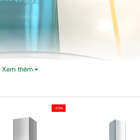
Xem thêm
-20%
với rất nhiều kiểu bếp vì hầu hết các bếp đều có
ng không gian rộng rãi sẽ tăng thêm vẻ sang trọng ch
ằng chất liệu inox và kính cường lực tăng độ bền c