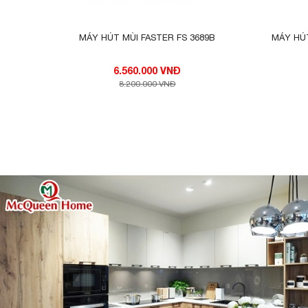
MÁY HÚT MÙI FASTER FS 3689B
MÁY HÚT
6.560.000 VNĐ
8.200.000 VNĐ
Công suất hút khỏe, động cơ turbin đôi
Máy hút mùi Eurosun EH-90K26S
được tr
hút lớn nhất.
Công suất động cơ 190W, côn
ăn làm sạch không khí mang lại cho căn bếp