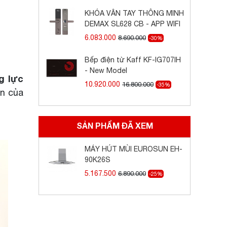
KHÓA VÂN TAY THÔNG MINH
DEMAX SL628 CB - APP WIFI
6.083.000
8.690.000
-30%
Bếp điện từ Kaff KF-IG707IH
- New Model
g lực
10.920.000
16.800.000
-35%
àn của
SẢN PHẨM ĐÃ XEM
MÁY HÚT MÙI EUROSUN EH-
90K26S
5.167.500
6.890.000
-25%