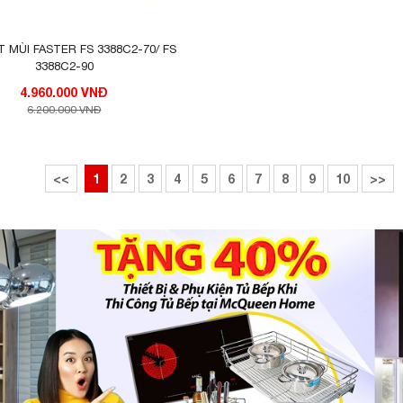
 MÙI FASTER FS 3388C2-70/ FS
3388C2-90
4.960.000 VNĐ
6.200.000 VNĐ
<<
1
2
3
4
5
6
7
8
9
10
>>
ang bị động cơ tua bin đôi nhằm tạo ra một công
g suất hút cực mạnh 1000m3/h giúp hút hết các mù
 luôn thông thoáng.