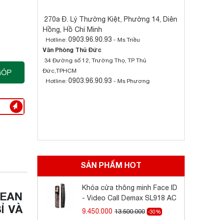
270a Đ. Lý Thường Kiệt, Phường 14, Diên
Hồng, Hồ Chí Minh
0903.96.90.93
Hotline:
- Ms Triều
Văn Phòng Thủ Đức
34 Đường số 12, Trường Thọ, TP Thủ
Đức,TPHCM
GÓP
0903.96.90.93
Hotline:
- Ms Phương
SẢN PHẨM HOT
Khóa cửa thông minh Face ID
PEAN
- Video Call Demax SL918 AC
Ỉ VÀ
9.450.000
13.500.000
-30%