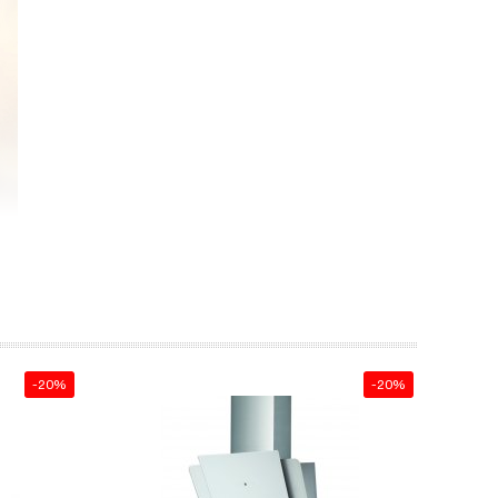
-20%
-20%
 kích
o gian
ho máy