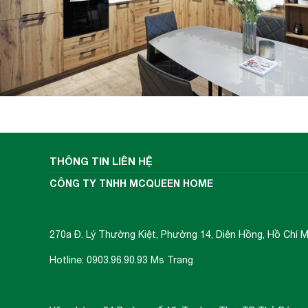
Máy hút mùi hoạt động dựa trên nguyên 
thường bao gồm các bộ phận cơ bản như: lớp
đèn chiếu sáng, đèn báo hiệu mức độ bám bẩ
Các loại khí độc hại và mùi khó chịu sẽ 
ra ngoài, còn bụi bẩn và các hạt dầu mỡ sẽ
THÔNG TIN LIÊN HỆ
thay mới thiết bị.
CÔNG TY TNHH MCQUEEN HOME
270a Đ. Lý Thường Kiệt, Phường 14, Diên Hồng, Hồ Chí M
Hotline: 0903.96.90.93 Ms Trang