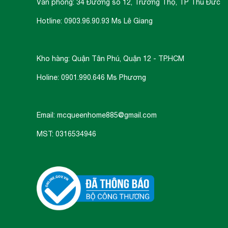
Văn phòng: 34 Đường số 12, Trường Thọ, TP Thủ Đức
Hotline: 0903.96.90.93 Ms Lê Giang
Kho hàng: Quận Tân Phú, Quận 12 - TP.HCM
Holine: 0901.990.646 Ms Phương
Email: mcqueenhome885@gmail.com
MST: 0316534946