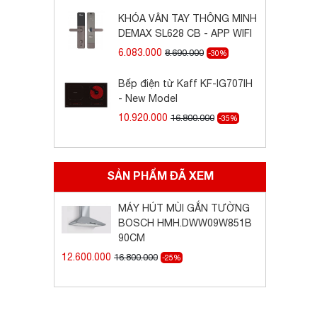
KHÓA VÂN TAY THÔNG MINH
DEMAX SL628 CB - APP WIFI
6.083.000
8.690.000
-30%
Bếp điện từ Kaff KF-IG707IH
- New Model
10.920.000
16.800.000
-35%
SẢN PHẨM ĐÃ XEM
MÁY HÚT MÙI GẮN TƯỜNG
BOSCH HMH.DWW09W851B
90CM
12.600.000
16.800.000
-25%