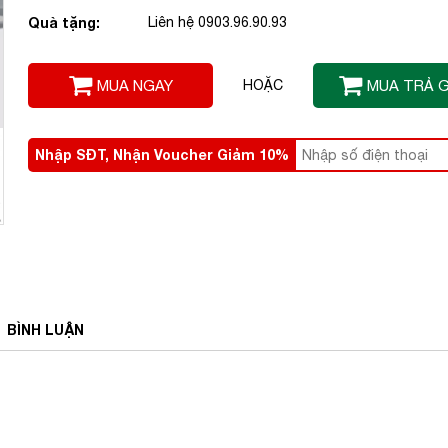
Quà tặng:
Liên hệ 0903.96.90.93
MUA NGAY
HOẶC
MUA TRẢ 
Nhập SĐT, Nhận Voucher Giảm 10%
BÌNH
LUẬN