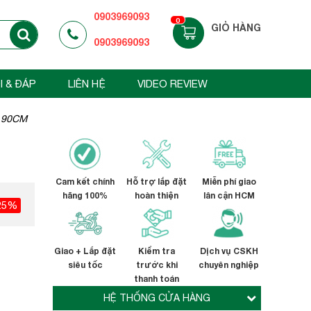
0903969093
0
GIỎ HÀNG
0903969093
I & ĐÁP
LIÊN HỆ
VIDEO REVIEW
 90CM
Cam kết chính
Hỗ trợ lắp đặt
Miễn phí giao
hãng 100%
hoàn thiện
lân cận HCM
25%
Giao + Lắp đặt
Kiểm tra
Dịch vụ CSKH
siêu tốc
trước khi
chuyên nghiệp
thanh toán
HỆ THỐNG CỬA HÀNG