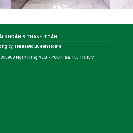
ÀI KHOẢN & THANH TOÁN
ông ty TNHH McQueen Home
4353968 Ngân Hàng ACB - PGD Hàm Tử, TP.HCM