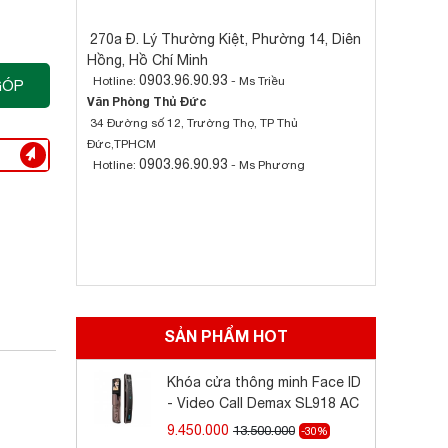
270a Đ. Lý Thường Kiệt, Phường 14, Diên
Hồng, Hồ Chí Minh
0903.96.90.93
Hotline:
- Ms Triều
GÓP
Văn Phòng Thủ Đức
34 Đường số 12, Trường Thọ, TP Thủ
Đức,TPHCM
0903.96.90.93
Hotline:
- Ms Phương
SẢN PHẨM HOT
Khóa cửa thông minh Face ID
- Video Call Demax SL918 AC
9.450.000
13.500.000
-30%