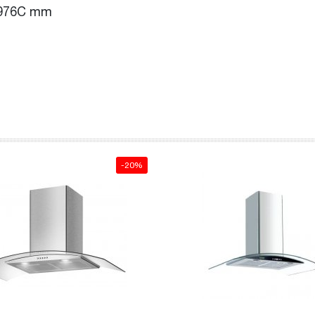
- 976C mm
-20%