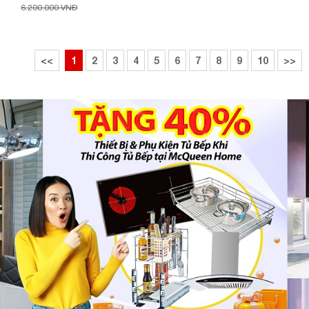
6.200.000 VNĐ
<<
1
2
3
4
5
6
7
8
9
10
>>