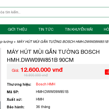
GIỚI THIỆU
TIN TỨC
TIN KHUYẾN MÃI
HỎ
áp tường
MÁY HÚT MÙI GẮN TƯỜNG BOSCH HMH.DWW09W851B
MÁY HÚT MÙI GẮN TƯỜNG BOSCH
HMH.DWW09W851B 90CM
12.600.000 vnđ
Giá:
-
16.800.000 vnđ
Thương hiệu:
Bosch HMH
Mã SP:
HMH.DWW09W851B
Xuất xứ:
HMH
Bảo hành:
36 tháng