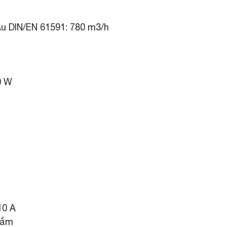
Âu DIN/EN 61591: 780 m3/h
0 W
10 A
cắm