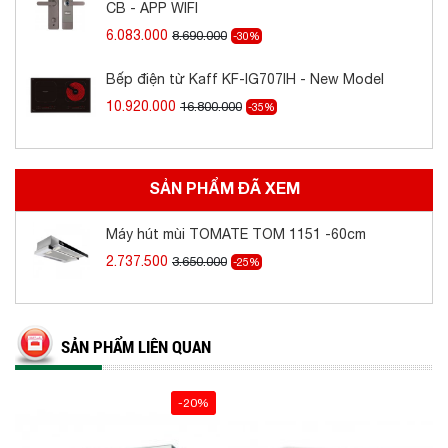
CB - APP WIFI
6.083.000
8.690.000
-30%
Kiểu dáng
Âm tủ
Bếp điện từ Kaff KF-IG707IH - New Model
Thân máy
Inox+ Kính đen
10.920.000
16.800.000
-35%
Kích thước
600 mm
Điều khiển
Nút nhấn
SẢN PHẨM ĐÃ XEM
Máy hút mùi TOMATE TOM 1151 -60cm
2.737.500
3.650.000
-25%
SẢN PHẨM LIÊN QUAN
-20%