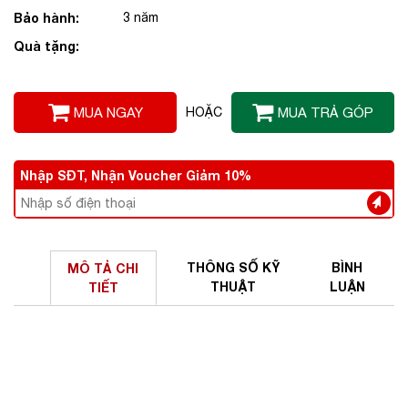
Bảo hành:
3 năm
Quà tặng:
MUA NGAY
HOẶC
MUA TRẢ GÓP
Nhập SĐT, Nhận Voucher Giảm 10%
THÔNG SỐ
KỸ
BÌNH
MÔ TẢ
CHI
THUẬT
LUẬN
TIẾT