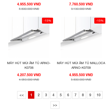
4.955.500 VNĐ
7.760.500 VNĐ
5.830.000 VNĐ
9.130.000 VNĐ
-15%
-15%
MÁY HÚT MÙI ÂM TỦ ARNO-
MÁY HÚT MÙI ÂM TỦ MALLOCA
K0706
ARNO-K0709
4.207.500 VNĐ
4.955.500 VNĐ
4.950.000 VNĐ
5.830.000 VNĐ
<<
1
2
3
4
5
6
7
8
9
10
>>