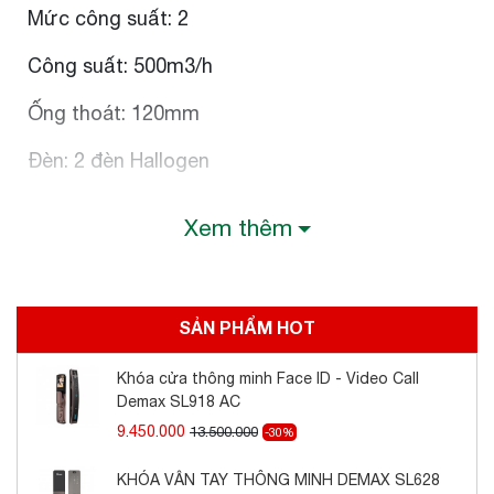
Mức công suất: 2
Công suất: 500m3/h
Ống thoát: 120mm
Đèn: 2 đèn Hallogen
Lưới lọc nhôm 5 lớp: An toàn với máy rửa chén
Xem thêm
Hệ thống bảo vệ: N-RV system
Chức năng lựa chọn hút đẩy: Trực tiếp qua ống
SẢN PHẨM HOT
thoát hoặc tuần hoàn bằng than hoạt tính
Điện nguồn: 220V – 50Hz
Khóa cửa thông minh Face ID - Video Call
Demax SL918 AC
9.450.000
13.500.000
-30%
ĐẶC TÍNH/ THÔNG SỐ KỸ THUẬT
KHÓA VÂN TAY THÔNG MINH DEMAX SL628