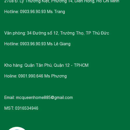
270a Đ. Lý Thường Kiệt, Phường 14, Diên Hồng, Hồ Chí Minh
- Điều chỉnh khay rửa dễ dàng
Hotline: 0903.96.90.93 Ms Trang
Thiết kế đặc biệt, cho phép điều chỉnh độ cao
bằng cơ chế mới, giúp rửa các chén dĩa lớn và
nhiều hơn.
Văn phòng: 34 Đường số 12, Trường Thọ, TP Thủ Đức
Hotline: 0903.96.90.93 Ms Lê Giang
THÔNG SỐ
Kho hàng: Quận Tân Phú, Quận 12 - TP.HCM
Máy rửa chén âm tủ
Màn hình hiển thị LED
Holine: 0901.990.646 Ms Phương
7 Chương trình rửa
Hệ thống phun nước 3 tầng có thể điều
chỉnh được
Email: mcqueenhome885@gmail.com
Công suất: 1760-2100W
MST: 0316534946
Kích thước: W598 x D570 x H815 mm