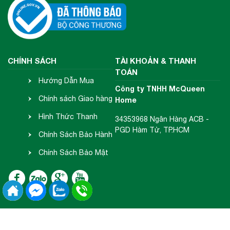
CHÍNH SÁCH
TÀI KHOẢN & THANH
TOÁN
Hướng Dẫn Mua
Công ty TNHH McQueen
Hàng
Chính sách Giao hàng
Home
- Nhận hàng
Hình Thức Thanh
34353968 Ngân Hàng ACB -
PGD Hàm Tử, TP.HCM
Toán
Chính Sách Bảo Hành
- Đổi Trả
Chính Sách Bảo Mật
Thông Tin
2018 Copyright © McQueen Home.
Đang online:
32
| Tổng truy cập: