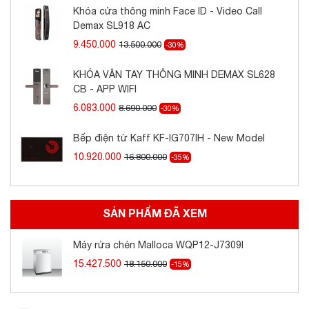
Khóa cửa thông minh Face ID - Video Call
Demax SL918 AC
9.450.000
13.500.000
-30%
KHÓA VÂN TAY THÔNG MINH DEMAX SL628
CB - APP WIFI
6.083.000
8.690.000
-30%
- Sức chứa
Bếp điện từ Kaff KF-IG707IH - New Model
10.920.000
16.800.000
-35%
Máy có sức chứa 14 bộ chén dĩa, đáp ứng nhu
cầu sử dụng cho các gia đình. Các ngăn chứa
được thiết kế khoa học, tận dụng tối ưu không
SẢN PHẨM ĐÃ XEM
gian bên trong máy mà vẫn đảm bảo duy trì
hiệu quả sử dụng.
Máy rửa chén Malloca WQP12-J7309I
15.427.500
18.150.000
-15%
- Sấy phụ