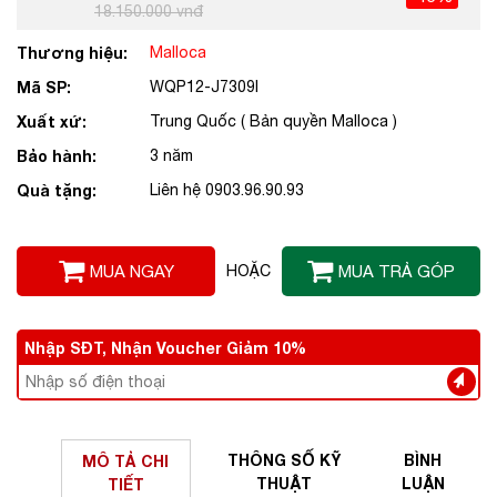
18.150.000 vnđ
Thương hiệu:
Malloca
Mã SP:
WQP12-J7309I
Xuất xứ:
Trung Quốc ( Bản quyền Malloca )
Bảo hành:
3 năm
Quà tặng:
Liên hệ 0903.96.90.93
MUA NGAY
HOẶC
MUA TRẢ GÓP
Nhập SĐT, Nhận Voucher Giảm 10%
THÔNG SỐ
KỸ
BÌNH
MÔ TẢ
CHI
THUẬT
LUẬN
TIẾT