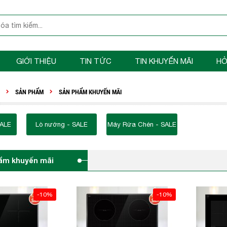
GIỚI THIỆU
TIN TỨC
TIN KHUYẾN MÃI
HỎ
SẢN PHẨM
SẢN PHẨM KHUYẾN MÃI
SALE
Lò nướng - SALE
Máy Rửa Chén - SALE
ẩm khuyến mãi
-10%
-10%