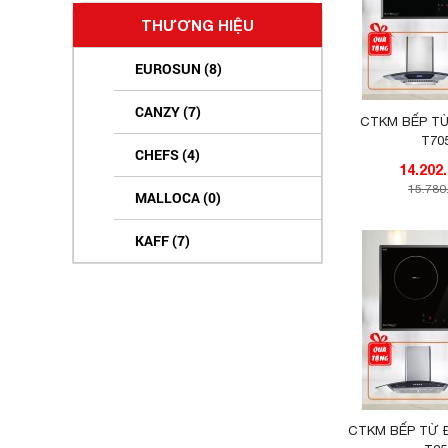
THƯƠNG HIỆU
EUROSUN (8)
CANZY (7)
CTKM BẾP T
T70
CHEFS (4)
15.780
MALLOCA (0)
KAFF (7)
LATINO (1)
B-GEM (1)
BINOVA (3)
FASTER (0)
CTKM BẾP TỪ 