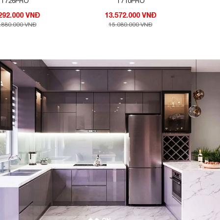
T726PRO
T710PRO
14.292.000 VNĐ
13.572.000 VNĐ
.880.000 VNĐ
15.080.000 VNĐ