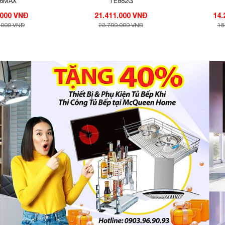
56MAX
TE882G
10.782.000 VNĐ
21.411.000 VNĐ
.000 VNĐ
23.790.000 VNĐ
15