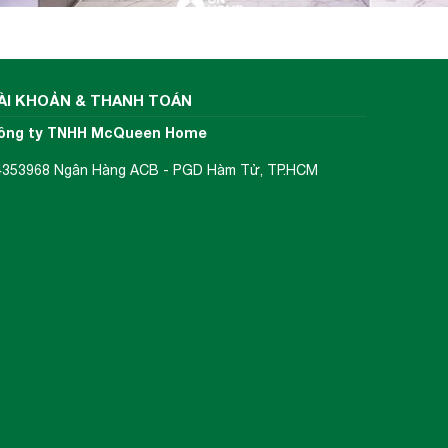
ÀI KHOẢN & THANH TOÁN
ông ty TNHH McQueen Home
4353968 Ngân Hàng ACB - PGD Hàm Tử, TP.HCM