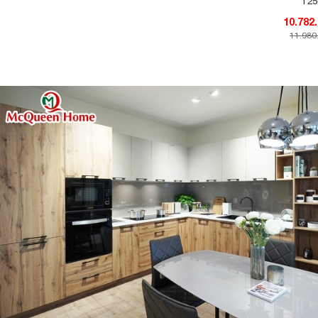
T2
11.980