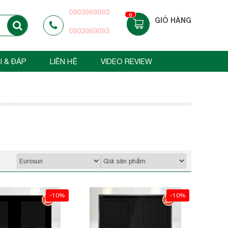
0903969093
0
GIỎ HÀNG
0903969093
I & ĐÁP
LIÊN HỆ
VIDEO REVIEW
-10%
-10%