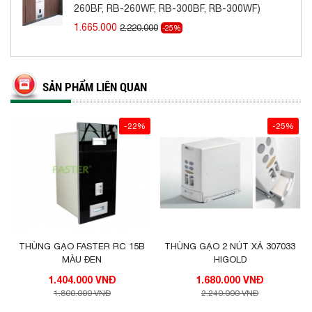
260BF, RB-260WF, RB-300BF, RB-300WF)
1.665.000
2.220.000
-25%
Thông số kỹ thuật sản phẩm
SẢN PHẨM LIÊN QUAN
MÃ HÀNG
THÔNG SỐ KỸ THUẬT
KHOANG
RB-260BF
W260*D465*H650
260mm
-22%
-25%
RB-260WF
W260*D465*H650
260mm
RB-300BF
W300*D465*H650
300mm
RB-30WF
W300*D465*H650
300mm
THÙNG GẠO FASTER RC 15B
THÙNG GẠO 2 NÚT XẢ 307033
Liên hệ mua sản phẩm
MÀU ĐEN
HIGOLD
1.404.000 VNĐ
1.680.000 VNĐ
Hãy liên hệ ngay với McQueen Home- địa chỉ
1.800.000 VNĐ
2.240.000 VNĐ
cung cấp thùng gạo mặt gương chính hãng