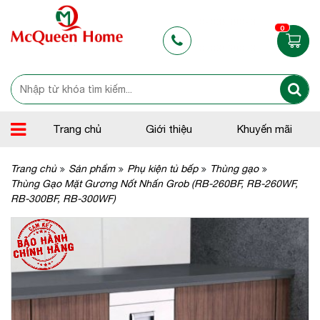
0903969093
0
0903969093
Trang chủ
Giới thiệu
Khuyến mãi
Trang chủ
Sản phẩm
Phụ kiện tủ bếp
Thùng gạo
Thùng Gạo Mặt Gương Nốt Nhấn Grob (RB-260BF, RB-260WF,
RB-300BF, RB-300WF)