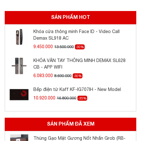
- Sản phẩm được bảo hành 24 tháng.
SẢN PHẨM HOT
Khóa cửa thông minh Face ID - Video Call
Demax SL918 AC
9.450.000
13.500.000
-30%
KHÓA VÂN TAY THÔNG MINH DEMAX SL628
CB - APP WIFI
6.083.000
8.690.000
-30%
Bếp điện từ Kaff KF-IG707IH - New Model
10.920.000
16.800.000
-35%
SẢN PHẨM ĐÃ XEM
Thùng Gạo Mặt Gương Nốt Nhấn Grob (RB-