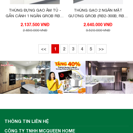
THÙNG ĐỰNG GẠO ÂM TỦ -
THÙNG GẠO 2 NGĂN MẶT
GẮN CÁNH 1 NGĂN GROB RBD-
GƯƠNG GROB (RB2-300B, RB2-
300
300W)
2.137.500 VNĐ
2.640.000 VNĐ
2.850.000 VNĐ
3.520.000 VNĐ
<<
1
2
3
4
5
>>
THÔNG TIN LIÊN HỆ
CÔNG TY TNHH MCQUEEN HOME