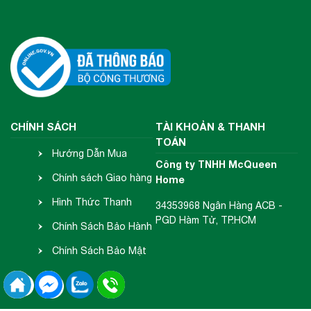
CHÍNH SÁCH
TÀI KHOẢN & THANH
TOÁN
Hướng Dẫn Mua
Công ty TNHH McQueen
Hàng
Chính sách Giao hàng
Home
- Nhận hàng
Hình Thức Thanh
34353968 Ngân Hàng ACB -
PGD Hàm Tử, TP.HCM
Toán
Chính Sách Bảo Hành
- Đổi Trả
Chính Sách Bảo Mật
Thông Tin