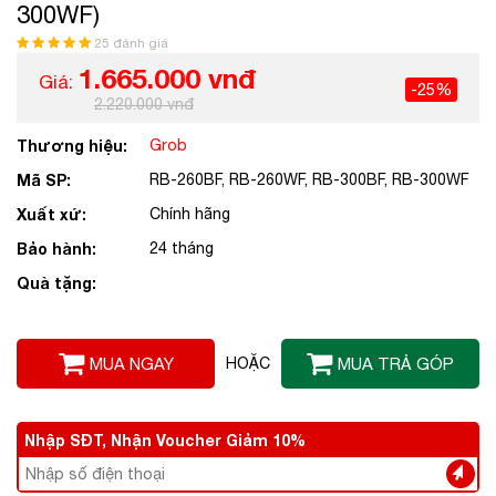
300WF)
25 đánh giá
1.665.000 vnđ
Giá:
-25%
2.220.000 vnđ
Thương hiệu:
Grob
Mã SP:
RB-260BF, RB-260WF, RB-300BF, RB-300WF
Xuất xứ:
Chính hãng
Bảo hành:
24 tháng
Quà tặng:
MUA NGAY
HOẶC
MUA TRẢ GÓP
Nhập SĐT, Nhận Voucher Giảm 10%