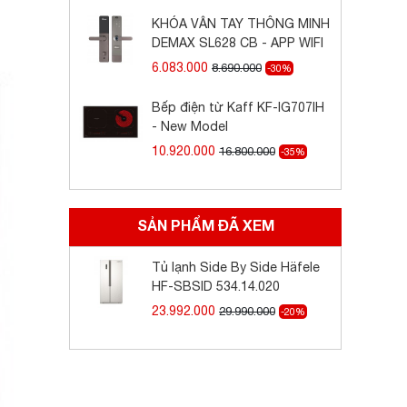
KHÓA VÂN TAY THÔNG MINH
DEMAX SL628 CB - APP WIFI
6.083.000
8.690.000
-30%
Bếp điện từ Kaff KF-IG707IH
- New Model
10.920.000
16.800.000
-35%
SẢN PHẨM ĐÃ XEM
Tủ lạnh Side By Side Häfele
HF-SBSID 534.14.020
23.992.000
29.990.000
-20%