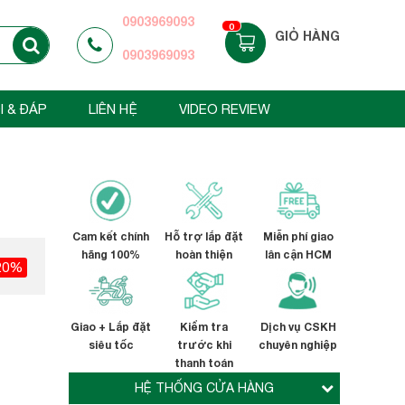
0903969093
0
GIỎ HÀNG
0903969093
I & ĐÁP
LIÊN HỆ
VIDEO REVIEW
Cam kết chính
Hỗ trợ lắp đặt
Miễn phí giao
hãng 100%
hoàn thiện
lân cận HCM
20%
Giao + Lắp đặt
Kiểm tra
Dịch vụ CSKH
siêu tốc
trước khi
chuyên nghiệp
thanh toán
HỆ THỐNG CỬA HÀNG