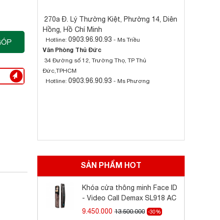
270a Đ. Lý Thường Kiệt, Phường 14, Diên
Hồng, Hồ Chí Minh
0903.96.90.93
Hotline:
- Ms Triều
GÓP
Văn Phòng Thủ Đức
34 Đường số 12, Trường Thọ, TP Thủ
Đức,TPHCM
0903.96.90.93
Hotline:
- Ms Phương
SẢN PHẨM HOT
Khóa cửa thông minh Face ID
- Video Call Demax SL918 AC
9.450.000
13.500.000
-30%