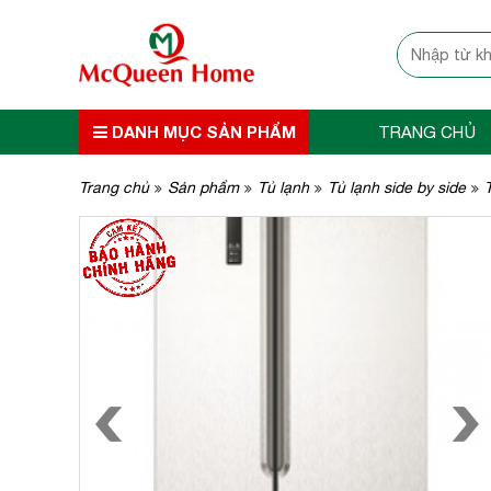
DANH MỤC SẢN PHẨM
TRANG CHỦ
Trang chủ
Sản phẩm
Tủ lạnh
Tủ lạnh side by side