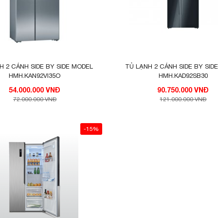
H 2 CÁNH SIDE BY SIDE MODEL
TỦ LẠNH 2 CÁNH SIDE BY SID
HMH.KAN92VI35O
HMH.KAD92SB30
54.000.000 VNĐ
90.750.000 VNĐ
/năm
72.000.000 VNĐ
121.000.000 VNĐ
-15%