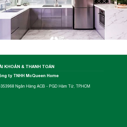
ÀI KHOẢN & THANH TOÁN
ông ty TNHH McQueen Home
4353968 Ngân Hàng ACB - PGD Hàm Tử, TP.HCM