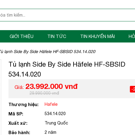
GIỚI THIỆU
TIN TỨC
TIN KHUYẾN MÃI
HỎ
Tủ lạnh Side By Side Häfele HF-SBSID 534.14.020
Tủ lạnh Side By Side Häfele HF-SBSID
534.14.020
23.992.000 vnđ
Giá:
-
29.990.000 vnđ
Thương hiệu:
Hafele
Mã SP:
534.14.020
Xuất xứ:
Trung Quốc
Bảo hành:
2 năm