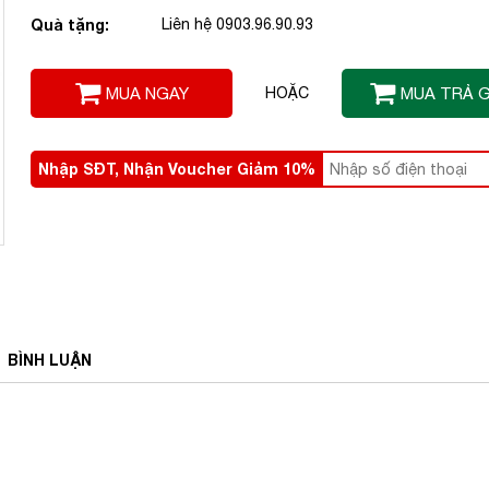
Quà tặng:
Liên hệ 0903.96.90.93
MUA NGAY
HOẶC
MUA TRẢ 
Nhập SĐT, Nhận Voucher Giảm 10%
BÌNH
LUẬN