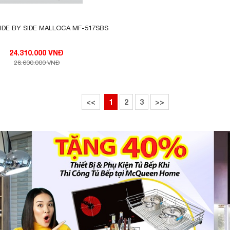
IDE BY SIDE MALLOCA MF-517SBS
24.310.000 VNĐ
28.600.000 VNĐ
<<
1
2
3
>>