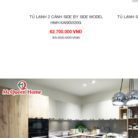
TỦ LẠNH 2 CÁNH SIDE BY SIDE MODEL
TỦ LẠNH S
HMH.KAI90VI20G
62.700.000 VNĐ
83.600.000 VNĐ