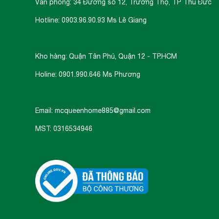
Văn phòng: 34 Đường số 12, Trường Thọ, TP Thủ Đức
Hotline: 0903.96.90.93 Ms Lê Giang
Kho hàng: Quận Tân Phú, Quận 12 - TP.HCM
Holine: 0901.990.646 Ms Phương
Email: mcqueenhome885@gmail.com
MST: 0316534946