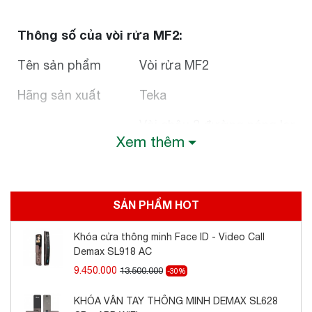
Thông số của vòi rửa MF2:
Tên sản phẩm
Vòi rửa MF2
Hãng sản xuất
Teka
Vòi chậu 2 đường nóng lạnh
Xem thêm
Vòi xoay linh hoạt
Thông tin chi tiết
Lưới tạo bọt, chống bám cặn
Màu: Chrom sang trọng
SẢN PHẨM HOT
Khóa cửa thông minh Face ID - Video Call
Demax SL918 AC
9.450.000
13.500.000
-30%
KHÓA VÂN TAY THÔNG MINH DEMAX SL628