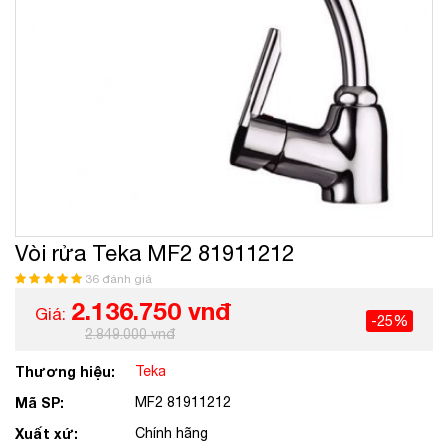
Vòi rửa Teka MF2 81911212
36 đánh giá
2.136.750 vnđ
Giá:
-25%
2.849.000 vnđ
Thương hiệu:
Teka
Mã SP:
MF2 81911212
Xuất xứ:
Chính hãng