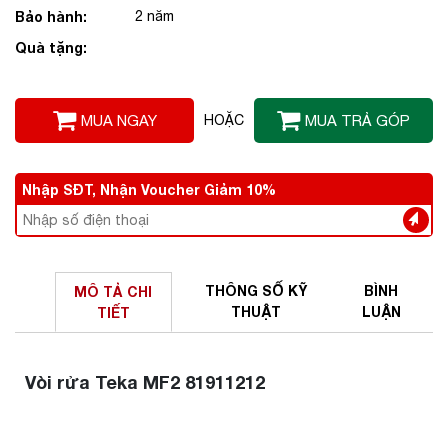
Bảo hành:
2 năm
Quà tặng:
MUA NGAY
HOẶC
MUA TRẢ GÓP
Nhập SĐT, Nhận Voucher Giảm 10%
THÔNG SỐ
KỸ
BÌNH
MÔ TẢ
CHI
THUẬT
LUẬN
TIẾT
Vòi rửa Teka MF2 81911212