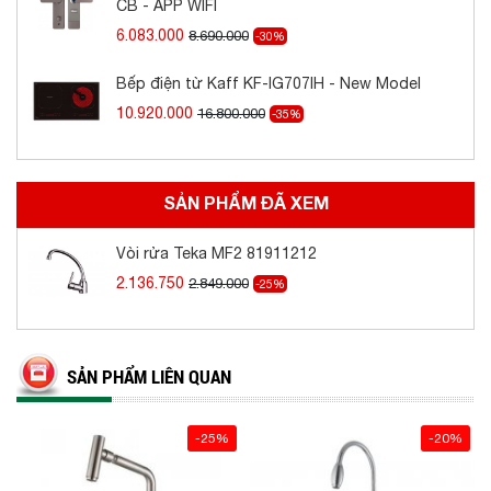
CB - APP WIFI
6.083.000
8.690.000
-30%
Bếp điện từ Kaff KF-IG707IH - New Model
10.920.000
16.800.000
-35%
SẢN PHẨM ĐÃ XEM
Vòi rửa Teka MF2 81911212
2.136.750
2.849.000
-25%
SẢN PHẨM LIÊN QUAN
-25%
-20%