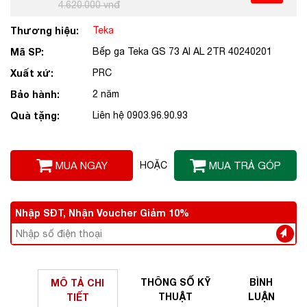
4.620.000 vnđ
Thương hiệu:
Teka
Mã SP:
Bếp ga Teka GS 73 AI AL 2TR 40240201
Xuất xứ:
PRC
Bảo hành:
2 năm
Quà tặng:
Liên hệ 0903.96.90.93
MUA NGAY
HOẶC
MUA TRẢ GÓP
Nhập SĐT, Nhận Voucher Giảm 10%
THÔNG SỐ
KỸ
BÌNH
MÔ TẢ
CHI
THUẬT
LUẬN
TIẾT