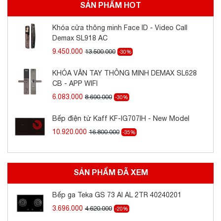
SẢN PHẨM HOT
Khóa cửa thông minh Face ID - Video Call
Demax SL918 AC
9.450.000
13.500.000
-30%
KHÓA VÂN TAY THÔNG MINH DEMAX SL628
CB - APP WIFI
6.083.000
8.690.000
-30%
Bếp điện từ Kaff KF-IG707IH - New Model
10.920.000
16.800.000
-35%
SẢN PHẨM ĐÃ XEM
Bếp ga Teka GS 73 AI AL 2TR 40240201
3.696.000
4.620.000
-20%