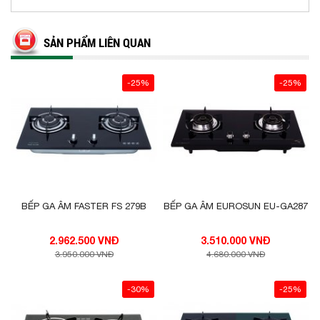
SẢN PHẨM LIÊN QUAN
-25%
-25%
BẾP GA ÂM FASTER FS 279B
BẾP GA ÂM EUROSUN EU-GA287
2.962.500 VNĐ
3.510.000 VNĐ
3.950.000 VNĐ
4.680.000 VNĐ
-30%
-25%