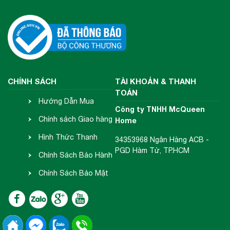
CHÍNH SÁCH
TÀI KHOẢN & THANH
TOÁN
Hướng Dẫn Mua
Công ty TNHH McQueen
Hàng
Chính sách Giao hàng
Home
- Nhận hàng
Hình Thức Thanh
34353968 Ngân Hàng ACB -
PGD Hàm Tử, TP.HCM
Toán
Chính Sách Bảo Hành
- Đổi Trả
Chính Sách Bảo Mật
Thông Tin