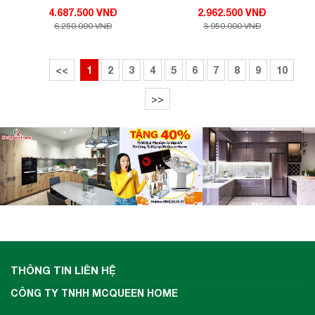
4.687.500 VNĐ
2.962.500 VNĐ
6.250.000 VNĐ
3.950.000 VNĐ
<<
1
2
3
4
5
6
7
8
9
10
>>
THÔNG TIN LIÊN HỆ
CÔNG TY TNHH MCQUEEN HOME