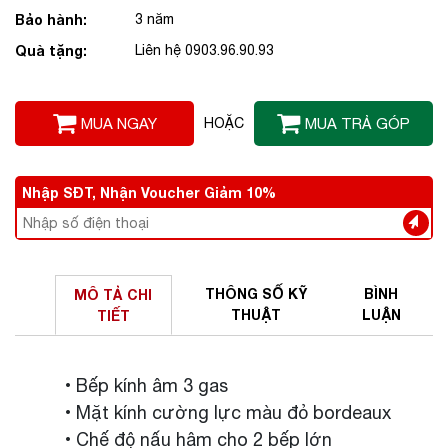
Bảo hành:
3 năm
Quà tặng:
Liên hệ 0903.96.90.93
MUA NGAY
HOẶC
MUA TRẢ GÓP
Nhập SĐT, Nhận Voucher Giảm 10%
THÔNG SỐ
KỸ
BÌNH
MÔ TẢ
CHI
THUẬT
LUẬN
TIẾT
• Bếp kính âm 3 gas
• Mặt kính cường lực màu đỏ bordeaux
• Chế độ nấu hâm cho 2 bếp lớn