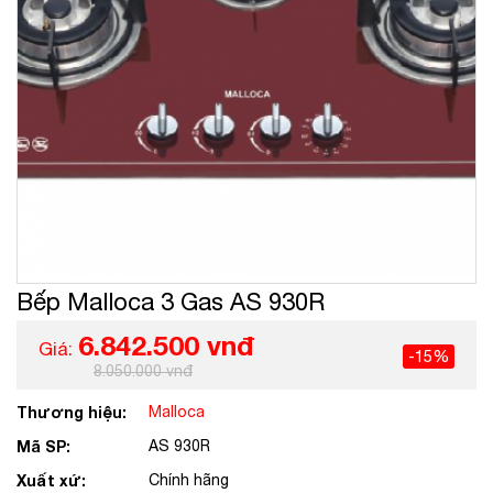
Bếp Malloca 3 Gas AS 930R
6.842.500 vnđ
Giá:
-15%
8.050.000 vnđ
Thương hiệu:
Malloca
Mã SP:
AS 930R
Xuất xứ:
Chính hãng