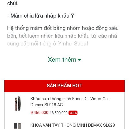
chùi.
- Mâm chia lửa nhập khẩu Ý
Hệ thống mâm đốt bằng nhôm hoặc đồng siêu
bền, tiết kiệm nhiên liệu nhập khẩu từ các nhà
cung cấp nổi tiếng ở Ý như Sabaf
- Tiện lợi, dễ sử dụng
Xem thêm
Hệ thống núm dễ sử dụng, được thiết kế đẹp
và sang trọng. Kiềng bếp bằng gang hoặc thép
sơn tĩnh điện đa dạng đủ kiểu dáng.
SẢN PHẨM HOT
- Đánh lửa bằng pin
Khóa cửa thông minh Face ID - Video Call
Demax SL918 AC
Hệ thống đánh lửa cải tiến, bằng cách sử dụng
9.450.000
13.500.000
-30%
pin, tiện dụng và không lo lắng mỗi khi cúp điện.
KHÓA VÂN TAY THÔNG MINH DEMAX SL628
- Chế độ ngắt gas an toàn