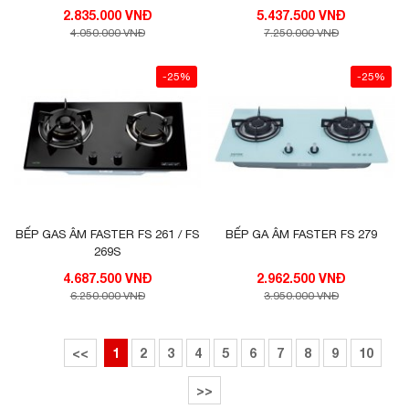
2.835.000 VNĐ
5.437.500 VNĐ
4.050.000 VNĐ
7.250.000 VNĐ
-25%
-25%
BẾP GAS ÂM FASTER FS 261 / FS
BẾP GA ÂM FASTER FS 279
269S
4.687.500 VNĐ
2.962.500 VNĐ
6.250.000 VNĐ
3.950.000 VNĐ
<<
1
2
3
4
5
6
7
8
9
10
>>