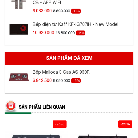
CB - APP WIFI
6.083.000
8.690.000
-30%
Hệ thống van an toàn tự động ngắt gas khi gặp
sự cố giúp bảo vệ an toàn cho bản thân và gia
Bếp điện từ Kaff KF-IG707IH - New Model
đình bạn.
10.920.000
16.800.000
-35%
SẢN PHẨM ĐÃ XEM
Bếp Malloca 3 Gas AS 930R
6.842.500
8.050.000
-15%
SẢN PHẨM LIÊN QUAN
-25%
-25%