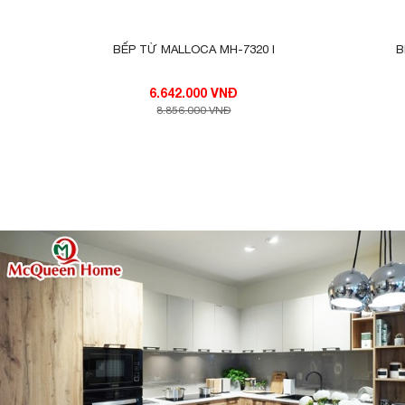
BẾP TỪ MALLOCA MH-7320 I
B
6.642.000 VNĐ
8.856.000 VNĐ