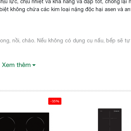
hịu lực, chịu nhiệt và khả năng va đập tốt, chống lại
 biệt không chứa các kim loại nặng độc hại asen và a
ong, nồi, chảo. Nếu không có dụng cụ nấu, bếp sẽ t
Xem thêm
rBoost được cải tiến trong bếp từ của bạn giúp tăn
ụ: Bạn có thể nấu 2 lít nước sôi nhanh gấp 3 lần so v
-35%