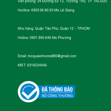
Văn phòng: 34 Đường số 12, Trường Thọ, TP Thủ Đức
Hotline: 0903.96.90.93 Ms Lê Giang
Kho hàng: Quận Tân Phú, Quận 12 - TP.HCM
Holine: 0901.990.646 Ms Phương
Email: mcqueenhome885@gmail.com
MST: 0316534946