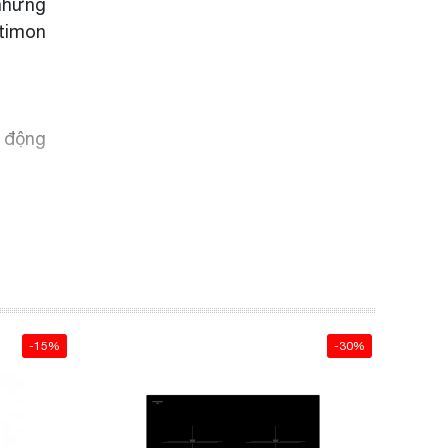
 những
ntimon
ự động
g thêm
ới các
-15%
-30%