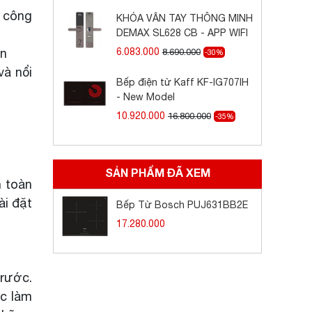
ộ công
KHÓA VÂN TAY THÔNG MINH
DEMAX SL628 CB - APP WIFI
ớn
6.083.000
8.690.000
-30%
và nổi
Bếp điện từ Kaff KF-IG707IH
- New Model
10.920.000
16.800.000
-35%
SẢN PHẨM ĐÃ XEM
n toàn
ài đặt
Bếp Từ Bosch PUJ631BB2E
17.280.000
trước.
ợc làm