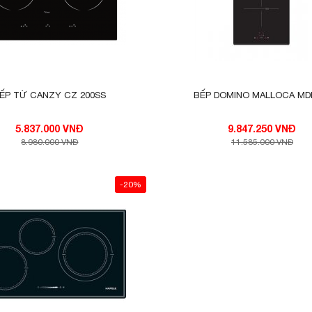
ẾP TỪ CANZY CZ 200SS
BẾP DOMINO MALLOCA MDI
5.837.000 VNĐ
9.847.250 VNĐ
8.980.000 VNĐ
11.585.000 VNĐ
-20%