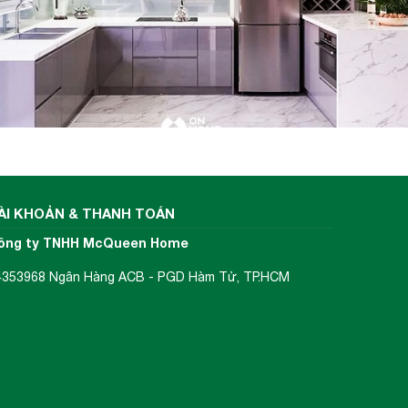
ÀI KHOẢN & THANH TOÁN
ông ty TNHH McQueen Home
4353968 Ngân Hàng ACB - PGD Hàm Tử, TP.HCM