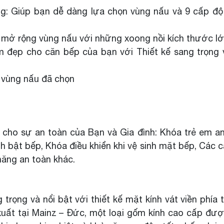
ng: Giúp bạn dễ dàng lựa chọn vùng nấu và 9 cấp đ
p mở rộng vùng nấu với những xoong nồi kích thước l
m đẹp cho căn bếp của bạn với Thiết kế sang trọng 
t vùng nấu đã chọn
 cho sự an toàn của Bạn và Gia đình: Khóa trẻ em a
 bật bếp, Khóa điều khiển khi vệ sinh mặt bếp, Các c
năng an toàn khác.
rọng và nổi bật với thiết kế mặt kính vát viền phía 
uất tại Mainz – Đức, một loại gốm kính cao cấp đư