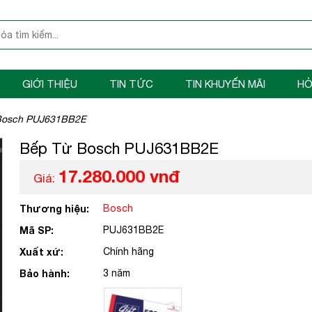
GIỚI THIỆU
TIN TỨC
TIN KHUYẾN MÃI
HỎ
Bosch PUJ631BB2E
Bếp Từ Bosch PUJ631BB2E
17.280.000 vnđ
Giá:
Thương hiệu:
Bosch
Mã SP:
PUJ631BB2E
Xuất xứ:
Chính hãng
Bảo hành:
3 năm