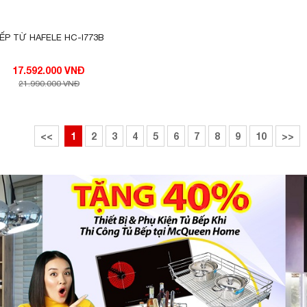
ẾP TỪ HAFELE HC-I773B
17.592.000 VNĐ
21.990.000 VNĐ
<<
1
2
3
4
5
6
7
8
9
10
>>