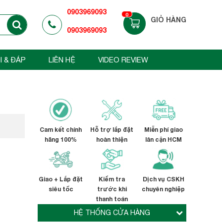
0903969093
0
GIỎ HÀNG
0903969093
I & ĐÁP
LIÊN HỆ
VIDEO REVIEW
Cam kết chính
Hỗ trợ lắp đặt
Miễn phí giao
hãng 100%
hoàn thiện
lân cận HCM
Giao + Lắp đặt
Kiểm tra
Dịch vụ CSKH
siêu tốc
trước khi
chuyên nghiệp
thanh toán
HỆ THỐNG CỬA HÀNG