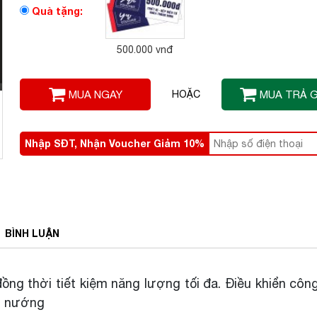
Quà tặng:
500.000 vnđ
MUA NGAY
HOẶC
MUA TRẢ 
Nhập SĐT, Nhận Voucher Giảm 10%
BÌNH
LUẬN
ng thời tiết kiệm năng lượng tối đa. Điều khiển côn
ấu nướng