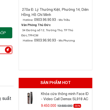
270a Đ. Lý Thường Kiệt, Phường 14, Diên
Hồng, Hồ Chí Minh
0903.96.90.93
Hotline:
- Ms Triều
Văn Phòng Thủ Đức
34 Đường số 12, Trường Thọ, TP Thủ
GÓP
Đức,TPHCM
0903.96.90.93
Hotline:
- Ms Phương
SẢN PHẨM HOT
Khóa cửa thông minh Face ID
g suất
- Video Call Demax SL918 AC
9.450.000
13.500.000
-30%