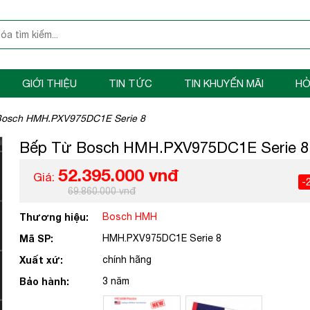
GIỚI THIỆU
TIN TỨC
TIN KHUYẾN MÃI
HỎ
Bosch HMH.PXV975DC1E Serie 8
Bếp Từ Bosch HMH.PXV975DC1E Serie 8
52.395.000 vnđ
Giá:
-
69.860.000 vnđ
Thương hiệu:
Bosch HMH
Mã SP:
HMH.PXV975DC1E Serie 8
Xuất xứ:
chính hãng
Bảo hành:
3 năm