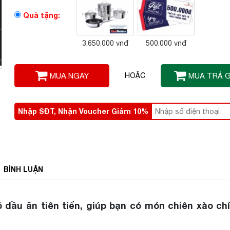
Quà tặng:
3.650.000 vnđ
500.000 vnđ
MUA NGAY
HOẶC
MUA TRẢ 
Nhập SĐT, Nhận Voucher Giảm 10%
BÌNH
LUẬN
 dầu ăn tiên tiến, giúp bạn có món chiên xào chí