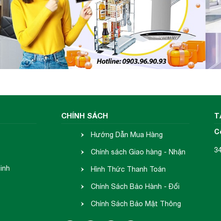
CHÍNH SÁCH
T
C
Hướng Dẫn Mua Hàng
3
Chính sách Giao hàng - Nhận
inh
hàng
Hình Thức Thanh Toán
elect Classic
. Giúp bạn dễ dàng trực tiếp chọn vùn
Chính Sách Bảo Hành - Đổi
ạn không phải bấm tăng/giảm tuần tự mà chọn ngay 
. Bảng điều khiển chỉ phát sáng khi bếp được bật
Trả
Chính Sách Bảo Mật Thông
n lên tính thẩm mỹ của bếpThêm công suất vượt trội
Tin