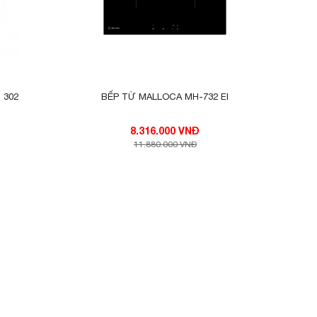
 302
BẾP TỪ MALLOCA MH-732 EI
8.316.000 VNĐ
dư hai
11.880.000 VNĐ
a điều
ác.
ự động
ền kim