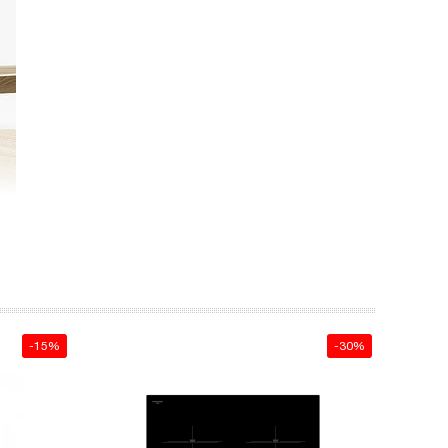
-15%
-30%