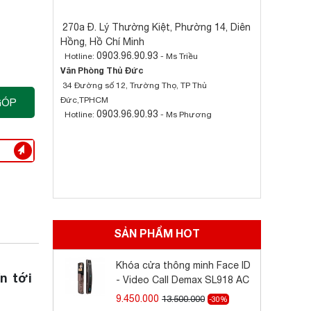
270a Đ. Lý Thường Kiệt, Phường 14, Diên
Hồng, Hồ Chí Minh
0903.96.90.93
Hotline:
- Ms Triều
Văn Phòng Thủ Đức
34 Đường số 12, Trường Thọ, TP Thủ
Đức,TPHCM
GÓP
0903.96.90.93
Hotline:
- Ms Phương
SẢN PHẨM HOT
Khóa cửa thông minh Face ID
n tới
- Video Call Demax SL918 AC
9.450.000
13.500.000
-30%