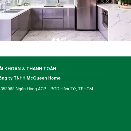
ÀI KHOẢN & THANH TOÁN
ông ty TNHH McQueen Home
4353968 Ngân Hàng ACB - PGD Hàm Tử, TP.HCM
g nấu,
chế độ
, mang
: Tính