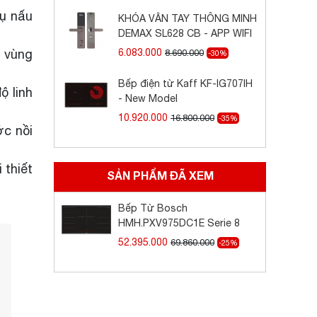
cụ nấu
KHÓA VÂN TAY THÔNG MINH
DEMAX SL628 CB - APP WIFI
n vùng
6.083.000
8.690.000
-30%
Bếp điện từ Kaff KF-IG707IH
ộ linh
- New Model
10.920.000
16.800.000
-35%
ớc nồi
 thiết
SẢN PHẨM ĐÃ XEM
Bếp Từ Bosch
HMH.PXV975DC1E Serie 8
52.395.000
69.860.000
-25%