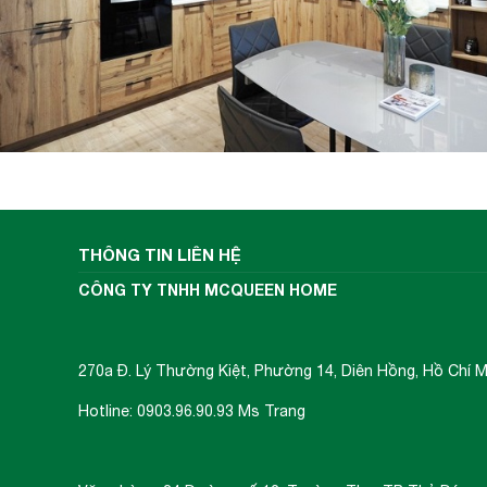
THÔNG TIN LIÊN HỆ
CÔNG TY TNHH MCQUEEN HOME
270a Đ. Lý Thường Kiệt, Phường 14, Diên Hồng, Hồ Chí M
Bảng điều khiển nâng cấp từ DirectS
Là
Hotline: 0903.96.90.93 Ms Trang
17 mức công suất và tính năng bổ sung. B
bạn cần một cách nhanh chóng và tiện lợi
phong cách thiết kế tối giản càng làm tô