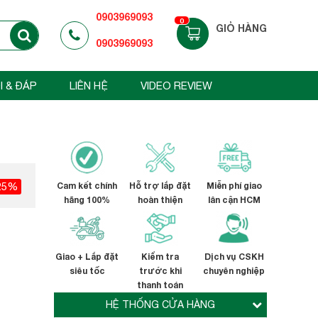
0903969093
0
GIỎ HÀNG
0903969093
I & ĐÁP
LIÊN HỆ
VIDEO REVIEW
25%
Cam kết chính
Hỗ trợ lắp đặt
Miễn phí giao
hãng 100%
hoàn thiện
lân cận HCM
Giao + Lắp đặt
Kiểm tra
Dịch vụ CSKH
siêu tốc
trước khi
chuyên nghiệp
thanh toán
HỆ THỐNG CỬA HÀNG